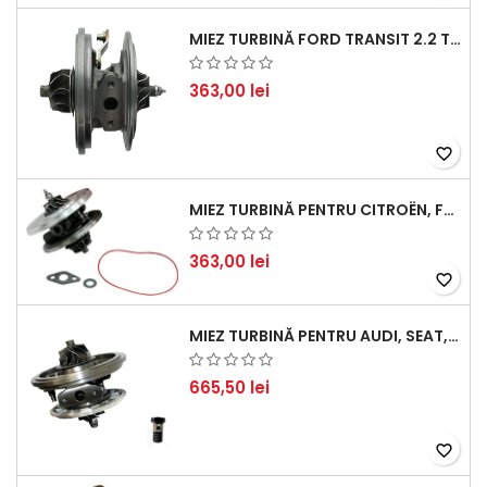
MIEZ TURBINĂ FORD TRANSIT 2.2 TDCI (2007-2016)
363,00 lei
favorite_border
MIEZ TURBINĂ PENTRU CITROËN, FORD, MAZDA, MINI, PEUGEOT ȘI VOLVO - MOTORIZĂRI 1.6 HDI ȘI 1.6 D
363,00 lei
favorite_border
MIEZ TURBINĂ PENTRU AUDI, SEAT, SKODA ȘI VOLKSWAGEN - MOTORIZĂRI 2.0 TDI 103KW 140CP
665,50 lei
favorite_border