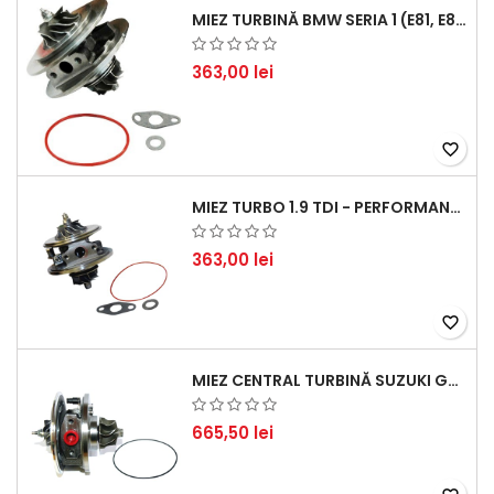
MIEZ TURBINĂ BMW SERIA 1 (E81, E87) 120 D - CREȘTEȚI PERFORMANȚA ȘI RĂSPUNSUL MOTORULUI
363,00 lei
favorite_border
MIEZ TURBO 1.9 TDI - PERFORMANȚĂ FIABILĂ PENTRU AUDI, SEAT, SKODA ȘI VW
363,00 lei
favorite_border
MIEZ CENTRAL TURBINĂ SUZUKI GRAND ESCUDO II 1.9 DDIS TRACȚIUNE INTEGRALĂ - MOTORIZARE 1.9L, 95 KW (129 CP)
665,50 lei