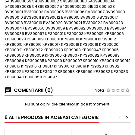
54399880059 54399880082 54399880083 54399880084
54399880085 54399880097 54399900022 61523 6601523
BV390001 BV390003 BV390005 BV390006 BV390007 BV390009
BV390010 BV390011 BV390012 BV390015 BV390016 BV390017
BV390018 BV390019 BV390020 BV390021 BV390022 BV390023
BV390047 BV390058 BV390059 BV390082 BV390083 BV390084
BV390085 BV390097 KP390001 KP390003 KP390005 KP390006
KP390007 KP390009 KP39001 KP390010 KP390011 KP390012
KP390015 KP390016 KP390017 KP390018 KP390019 KP390020
KP390021 KP390022 KP390023 KP39003 KP390047 KP39005
KP390058 KP390059 KP39006 KP39007 KP390082 KP390083
KP390084 KP390085 KP39009 KP390097 KP39010 KP39011 KP39012
KP39015 KP39016 KP39017 KP39018 KP39019 KP39020 KP39021
KP39022 KP39023 KP39047 KP39058 KP39059 KP39082 KP39083
KP39084 KP39085 KP39097
COMENTARII (0)
Nota
Nu sunt opinii ale clientilor in acest moment.
6 ALTE PRODUSE IN ACEEASI CATEGORIE:
<
>