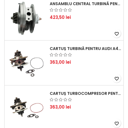
ANSAMBLU CENTRAL TURBINĂ PENTRU BMW SERIA 3, SERIA 5 ȘI X3 - PERFORMANȚĂ ȘI FIABILITATE
423,50 lei
favorite_border
CARTUȘ TURBINĂ PENTRU AUDI A4, A6, SKODA SUPERB ȘI VW PASSAT, MOTOR DIESEL 1.9 TDI
363,00 lei
favorite_border
CARTUȘ TURBOCOMPRESOR PENTRU VW, AUDI, SEAT, SKODA - MOTOR DIESEL 2.0 TDI
363,00 lei
favorite_border