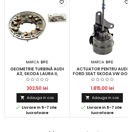
favorite_border
favorite_border
MARCA:
DFC
MARCA:
DFC
GEOMETRIE TURBINĂ AUDI
ACTUATOR PENTRU AUDI
A3, SKODA LAURA II,
FORD SEAT SKODA VW GOLF
OCTAVIA II, SUPERB II, VW
/ PASSAT / TOURAN ȘI
BORA, CADDY III, GOLF V,
ALTELE - 1.9 L / 2.0 L TDI
PASSAT, SHARAN, TOURAN
302,50 lei
1.815,00 lei
1.9 TDI
Adauga in cos
Adauga in cos




Livrare in 5-7 zile
Livrare in 5-7 zile
lucratoare
lucratoare