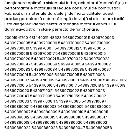
funcționare optimă a sistemului turbo, actuatorul îmbunătățește
performanțele motorului și reduce consumul de combustibil.
Fabricat din materiale durabile și de înaltă calitate, acest
produs garantează o durată lungă de viață și o instalare facilă.
Este alegerea ideală pentru a menține motorul vehiculului
dumneavoastră în stare perfectă de funcționare.
20001941700 431440015 48523 54399700001 54399700003
54399700005 54399700006 54399700007 54399700009
54399700010 54399700011 54399700012 54399700015
54399700016 54399700017 54399700018 54399700019
54399700020 54399700021 54399700022 54399700023
54399700047 54399700058 54399700059 54399700082
54399700083 54399700084 54399700085 54399700097
54399710001 54399710003 54399710005 54399710006
54399710007 54399710009 54399710010 54399710011 54399710012
54399710015 54399710016 54399710017 54399710018 54399710019
54399710020 54399710021 54399710022 54399710023
54399710047 54399710058 54399710059 54399710082
54399710083 54399710084 54399710085 54399710097
54399880001 54399880003 54399880005 54399880006
54399880007 54399880009 54399880010 54399880011
54399880012 54399880015 54399880016 54399880017
54399880018 54399880019 54399880020 54399880021
54399880022 54399880023 54399880047 54399880058