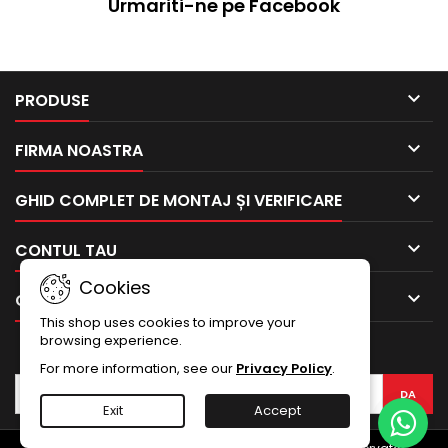
Urmariti-ne pe Facebook

PRODUSE

FIRMA NOASTRA

GHID COMPLET DE MONTAJ ȘI VERIFICARE

CONTUL TAU
Cookies

CONTACTEAZA-NE
This shop uses cookies to improve your
browsing experience.
BULETIN INFORMATIV
For more information, see our
Privacy Policy
.
Exit
Accept