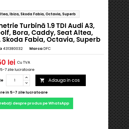
ltea, Ibiza, Skoda Fabia, Octavia, Superb
trie Turbină 1.9 TDI Audi A3,
lf, Bora, Caddy, Seat Altea,
, Skoda Fabia, Octavia, Superb
a
431380032
Marca
DFC
0 lei
Cu TVA
n 5-7 zile lucratoare
Adauga in cos
te

re in 5-7 zile lucratoare
trebați despre produs pe WhatsApp