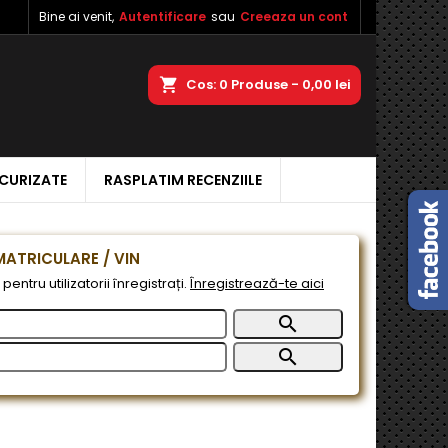
Bine ai venit,
Autentificare
sau
Creeaza un cont
×
×
×
a
Cos
0
Produse -
0,00 lei
ECURIZATE
RASPLATIM RECENZIILE
e
e
ATRICULARE / VIN
pentru utilizatorii înregistrați.
Înregistrează-te aici

