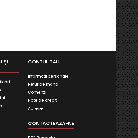
 ȘI
CONTUL TAU
Informatii personale
ficări
Retur de marfa
bo
Comenzi
 și
Note de credit
s.
Adrese
CONTACTEAZA-NE
DFC Romania