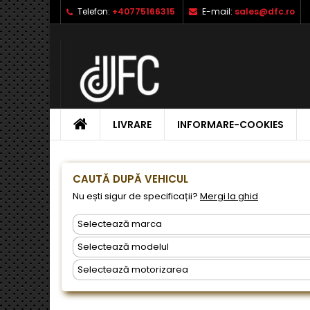
Telefon:
+40775166315
E-mail:
sales@dfc.ro
L
C
A
add_circle_outline
Ai 
Nu
dor
ACASA
LIVRARE
INFORMARE-COOKIES
CAUTĂ DUPĂ VEHICUL
Nu ești sigur de specificații?
Mergi la ghid