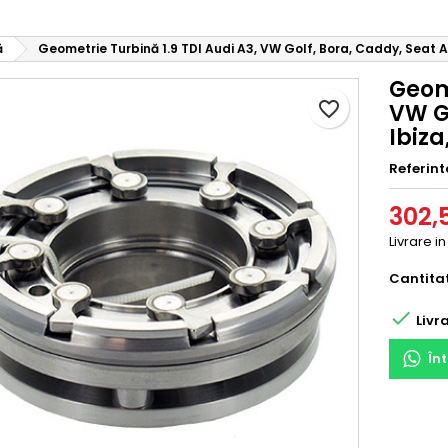
ă
Geometrie Turbină 1.9 TDI Audi A3, VW Golf, Bora, Caddy, Seat A
Geome
favorite_border
VW Go
Ibiza
Referint
302,5
Livrare i
Cantita

Livra
În