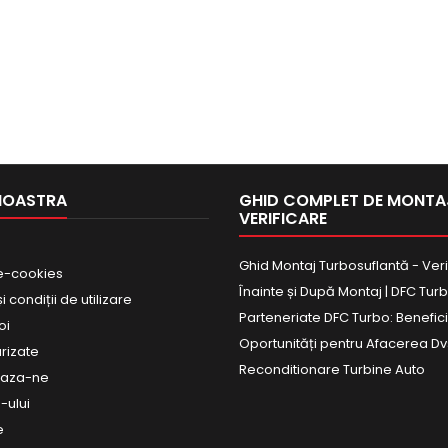
NOASTRA
GHID COMPLET DE MONTAJ
VERIFICARE
Ghid Montaj Turbosuflantă - Veri
e-cookies
Înainte și După Montaj | DFC Tur
 condiții de utilizare
Parteneriate DFC Turbo: Beneficii
oi
Oportunități pentru Afacerea Dv
urizate
Reconditionare Turbine Auto
eaza-ne
-ului
e