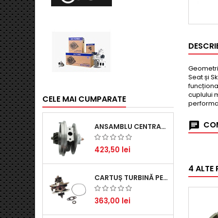
DESCRI
Geometria
Seat și S
funcționa
cuplului 
CELE MAI CUMPARATE
performan
COM
ANSAMBLU CENTRAL TURBINĂ PENTRU BMW SERIA 3, SERIA 5 ȘI X3 - PERFORMANȚĂ ȘI FIABILITATE
423,50 lei
4 ALTE
CARTUȘ TURBINĂ PENTRU AUDI A4, A6, SKODA SUPERB ȘI VW PASSAT, MOTOR DIESEL 1.9 TDI
363,00 lei