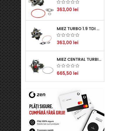
363,00 lei
MIEZ TURBO 1.9 TDI - PERFORMANȚĂ FIABILĂ PENTRU AUDI, SEAT, SKODA ȘI VW
363,00 lei
MIEZ CENTRAL TURBINĂ SUZUKI GRAND ESCUDO II 1.9 DDIS TRACȚIUNE INTEGRALĂ - MOTORIZARE 1.9L, 95 KW (129 CP)
665,50 lei