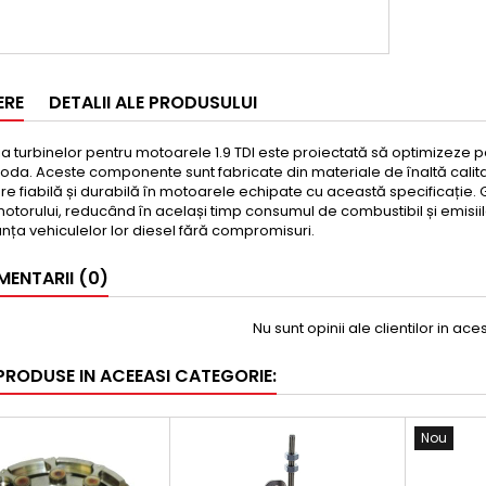
ERE
DETALII ALE PRODUSULUI
 turbinelor pentru motoarele 1.9 TDI este proiectată să optimizeze p
koda. Aceste componente sunt fabricate din materiale de înaltă calita
re fiabilă și durabilă în motoarele echipate cu această specificație. 
motorului, reducând în același timp consumul de combustibil și emisi
ța vehiculelor lor diesel fără compromisuri.
ENTARII (0)
Nu sunt opinii ale clientilor in ac
 PRODUSE IN ACEEASI CATEGORIE:
Nou