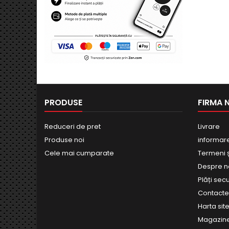
PRODUSE
FIRMA 
Reduceri de pret
Livrare
Produse noi
informar
Cele mai cumparate
Termeni și
Despre n
Plăți sec
Contact
Harta site
Magazin