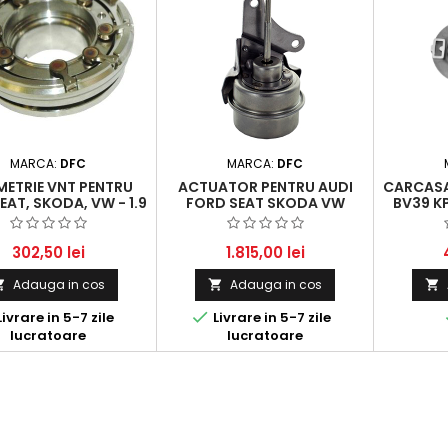
MARCA:
DFC
MARCA:
DFC
ETRIE VNT PENTRU
ACTUATOR PENTRU AUDI
CARCASA
SEAT, SKODA, VW - 1.9
FORD SEAT SKODA VW
BV39 K
I (2003 - 2010)
GOLF / PASSAT / TOURAN ȘI
SK
ALTELE - 1.9 L / 2.0 L TDI
302,50 lei
1.815,00 lei
Adauga in cos
Adauga in cos




ivrare in 5-7 zile
Livrare in 5-7 zile
lucratoare
lucratoare