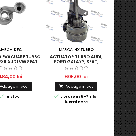
MARCA:
DFC
MARCA:
HX TURBO
 EVACUARE TURBO
ACTUATOR TURBO AUDI,
P39 AUDI VW SEAT
FORD GALAXY, SEAT,
ODA 1.9 TDI
SKODA, VW - MOTOARE 1.9
TDI
484,00 lei
605,00 lei
Adauga in cos
Adauga in cos



In stoc
Livrare in 5-7 zile
lucratoare