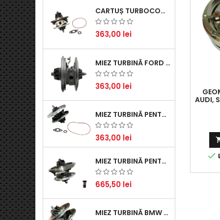
CARTUȘ TURBOCOMPRESOR PENTRU VW, AUDI, SEAT, SKODA - MOTOR DIESEL 2.0 TDI
363,00 lei
MIEZ TURBINĂ FORD TRANSIT 2.2 TDCI (2007-2016)
363,00 lei
GEOM
AUDI, 
TD
MIEZ TURBINĂ PENTRU CITROËN, FORD, MAZDA, MINI, PEUGEOT ȘI VOLVO - MOTORIZĂRI 1.6 HDI ȘI 1.6 D
363,00 lei

L
MIEZ TURBINĂ PENTRU AUDI, SEAT, SKODA ȘI VOLKSWAGEN - MOTORIZĂRI 2.0 TDI 103KW 140CP
665,50 lei
MIEZ TURBINĂ BMW SERIA 1 (E81, E87) 120 D - CREȘTEȚI PERFORMANȚA ȘI RĂSPUNSUL MOTORULUI