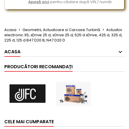
Apasă aici
pentru căutare după VIN / număr
Acasa
Geometrii, Actuatoare si Carcase Turbină
Actuator
electronic X5, xDrive 25 d, sDrive 25 d, 525 d xDrive, 425 d, 325 d,
225 d, 125 d B47 D20 B, N47 D20 D
ACASA
PRODUCĂTORI RECOMANDAȚI
CELE MAI CUMPARATE