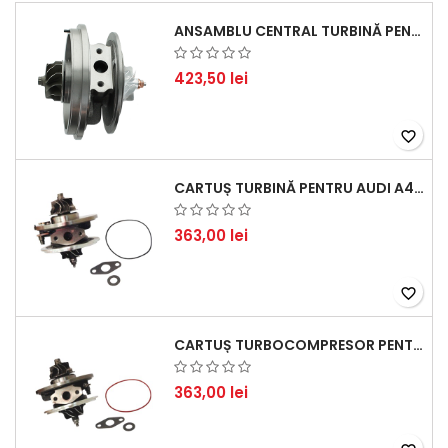
ANSAMBLU CENTRAL TURBINĂ PENTRU BMW SERIA 3, SERIA 5 ȘI X3 - PERFORMANȚĂ ȘI FIABILITATE
423,50 lei
favorite_border
CARTUȘ TURBINĂ PENTRU AUDI A4, A6, SKODA SUPERB ȘI VW PASSAT, MOTOR DIESEL 1.9 TDI
363,00 lei
favorite_border
CARTUȘ TURBOCOMPRESOR PENTRU VW, AUDI, SEAT, SKODA - MOTOR DIESEL 2.0 TDI
363,00 lei