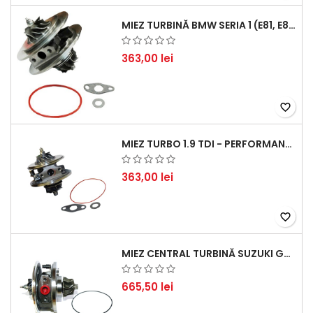
MIEZ TURBINĂ BMW SERIA 1 (E81, E87) 120 D - CREȘTEȚI PERFORMANȚA ȘI RĂSPUNSUL MOTORULUI
363,00 lei
favorite_border
MIEZ TURBO 1.9 TDI - PERFORMANȚĂ FIABILĂ PENTRU AUDI, SEAT, SKODA ȘI VW
363,00 lei
favorite_border
MIEZ CENTRAL TURBINĂ SUZUKI GRAND ESCUDO II 1.9 DDIS TRACȚIUNE INTEGRALĂ - MOTORIZARE 1.9L, 95 KW (129 CP)
665,50 lei