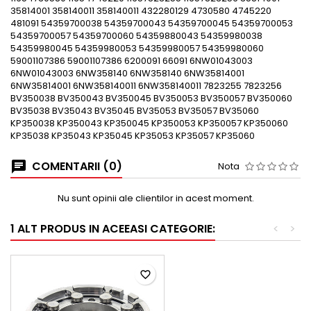
35814001 358140011 358140011 432280129 4730580 4745220
481091 54359700038 54359700043 54359700045 54359700053
54359700057 54359700060 54359880043 54359980038
54359980045 54359980053 54359980057 54359980060
59001107386 59001107386 6200091 66091 6NW01043003
6NW01043003 6NW358140 6NW358140 6NW35814001
6NW35814001 6NW358140011 6NW358140011 7823255 7823256
BV350038 BV350043 BV350045 BV350053 BV350057 BV350060
BV35038 BV35043 BV35045 BV35053 BV35057 BV35060
KP350038 KP350043 KP350045 KP350053 KP350057 KP350060
KP35038 KP35043 KP35045 KP35053 KP35057 KP35060
COMENTARII (0)
Nota
Nu sunt opinii ale clientilor in acest moment.
1 ALT PRODUS IN ACEEASI CATEGORIE:
<
>
favorite_border