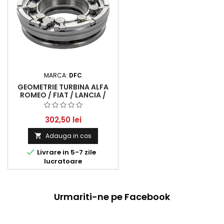
MARCA:
DFC
GEOMETRIE TURBINA ALFA
ROMEO / FIAT / LANCIA /
OPEL 1.3 D MULTIJET
(1248CCM, 66-70 KW, 90-95
HP)
302,50 lei
Adauga in cos


Livrare in 5-7 zile
lucratoare
Urmariti-ne pe Facebook