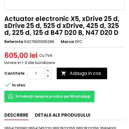
Actuator electronic X5, xDrive 25 d,
sDrive 25 d, 525 d xDrive, 425 d, 325
d, 225 d, 125 d B47 D20 B, N47 D20 D
Referinta
6427900005289
Marca
DFC
605,00 lei
Cu TVA
Livrare in 1-2 zile lucratoare
Adauga in cos
Cantitate


In stoc
Întrebați despre produs pe WhatsApp
DESCRIERE
DETALII ALE PRODUSULUI
11654730580 11654745220 11657823255 11657823256 35814001