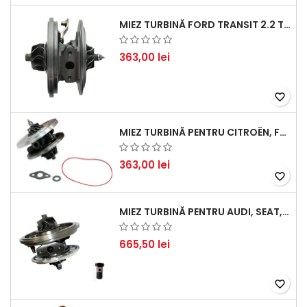
MIEZ TURBINĂ FORD TRANSIT 2.2 TDCI (2007-2016)
363,00 lei
favorite_border
MIEZ TURBINĂ PENTRU CITROËN, FORD, MAZDA, MINI, PEUGEOT ȘI VOLVO - MOTORIZĂRI 1.6 HDI ȘI 1.6 D
363,00 lei
favorite_border
MIEZ TURBINĂ PENTRU AUDI, SEAT, SKODA ȘI VOLKSWAGEN - MOTORIZĂRI 2.0 TDI 103KW 140CP
665,50 lei
favorite_border