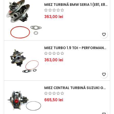
MIEZ TURBINĂ BMW SERIA 1 (E81, E87) 120 D - CREȘTEȚI PERFORMANȚA ȘI RĂSPUNSUL MOTORULUI
363,00 lei
favorite_border
MIEZ TURBO 1.9 TDI - PERFORMANȚĂ FIABILĂ PENTRU AUDI, SEAT, SKODA ȘI VW
363,00 lei
favorite_border
MIEZ CENTRAL TURBINĂ SUZUKI GRAND ESCUDO II 1.9 DDIS TRACȚIUNE INTEGRALĂ - MOTORIZARE 1.9L, 95 KW (129 CP)
665,50 lei