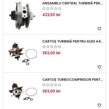
ANSAMBLU CENTRAL TURBINĂ PENTRU BMW SERIA 3, SERIA 5 ȘI X3 - PERFORMANȚĂ ȘI FIABILITATE
423,50 lei
favorite_border
CARTUȘ TURBINĂ PENTRU AUDI A4, A6, SKODA SUPERB ȘI VW PASSAT, MOTOR DIESEL 1.9 TDI
363,00 lei
favorite_border
CARTUȘ TURBOCOMPRESOR PENTRU VW, AUDI, SEAT, SKODA - MOTOR DIESEL 2.0 TDI
363,00 lei
favorite_border