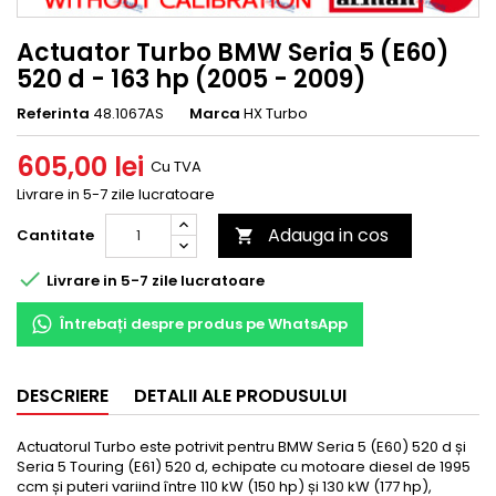
Actuator Turbo BMW Seria 5 (E60)
520 d - 163 hp (2005 - 2009)
Referinta
48.1067AS
Marca
HX Turbo
605,00 lei
Cu TVA
Livrare in 5-7 zile lucratoare
Adauga in cos
Cantitate


Livrare in 5-7 zile lucratoare
Întrebați despre produs pe WhatsApp
DESCRIERE
DETALII ALE PRODUSULUI
Actuatorul Turbo este potrivit pentru BMW Seria 5 (E60) 520 d și
Seria 5 Touring (E61) 520 d, echipate cu motoare diesel de 1995
ccm și puteri variind între 110 kW (150 hp) și 130 kW (177 hp),