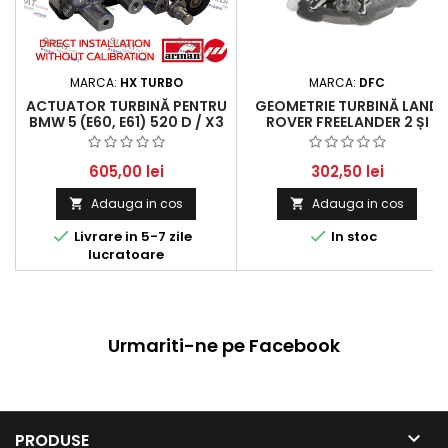
MARCA:
HX TURBO
MARCA:
DFC
ACTUATOR TURBINĂ PENTRU
GEOMETRIE TURBINĂ LAND
BMW 5 (E60, E61) 520 D / X3
ROVER FREELANDER 2 ȘI
(E83) 2.0 D - 150-163 HP
MERCEDES-BENZ C-CLASS,
(2004 - 2010)
E-CLASS
605,00 lei
302,50 lei
Adauga in cos
Adauga in cos




Livrare in 5-7 zile
In stoc
lucratoare
Urmariti-ne pe Facebook

PRODUSE