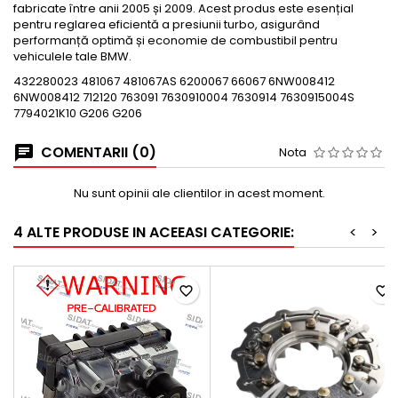
fabricate între anii 2005 și 2009. Acest produs este esențial
pentru reglarea eficientă a presiunii turbo, asigurând
performanță optimă și economie de combustibil pentru
vehiculele tale BMW.
432280023 481067 481067AS 6200067 66067 6NW008412
6NW008412 712120 763091 7630910004 7630914 7630915004S
7794021K10 G206 G206
COMENTARII (0)
Nota
Nu sunt opinii ale clientilor in acest moment.
4 ALTE PRODUSE IN ACEEASI CATEGORIE:
<
>
favorite_border
favorite_border