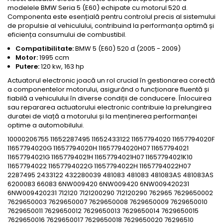
modelele BMW Seria 5 (E60) echipate cu motorul 520 d.
Componenta este esențială pentru controlul precis al sistemului
de propulsie al vehiculului, contribuind la performanța optimă și
eficiența consumului de combustibil.
Compatibilitate:
BMW 5 (E60) 520 d (2005 - 2009)
Motor:
1995 ccm
Putere:
120 kw, 163 hp
Actuatorul electronic joacă un rol crucial în gestionarea corectă
a componentelor motorului, asigurând o funcționare fluentă și
fiabilă a vehiculului în diverse condiții de conducere. Înlocuirea
sau repararea actuatorului electronic contribuie la prelungirea
duratei de viață a motorului și la menținerea performanței
optime a automobilului.
10000206755 11652287495 11652433122 11657794020 11657794020F
11657794020G 11657794020H 11657794020H07 11657794021
11657794021G 11657794021H 11657794021H07 11657794021K10
11657794022 11657794022G 11657794022H 11657794022H07
2287495 2433122 432280039 481083 481083 481083AS 481083AS
6200083 66083 6NW009420 6NW009420 6NW009420231
6NW009420231 712120 7121200290 712120290 762965 7629650002
7629650003 7629650007 7629650008 7629650009 7629650010
7629650011 7629650012 7629650013 7629650014 7629650015
7629650016 7629650017 7629650018 7629650020 76296510