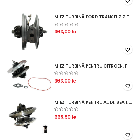
favorite_border
MIEZ TURBINĂ FORD TRANSIT 2.2 TDCI (2007-2016)
363,00 lei
favorite_border
MIEZ TURBINĂ PENTRU CITROËN, FORD, MAZDA, MINI, PEUGEOT ȘI VOLVO - MOTORIZĂRI 1.6 HDI ȘI 1.6 D
363,00 lei
favorite_border
MIEZ TURBINĂ PENTRU AUDI, SEAT, SKODA ȘI VOLKSWAGEN - MOTORIZĂRI 2.0 TDI 103KW 140CP
665,50 lei
favorite_border