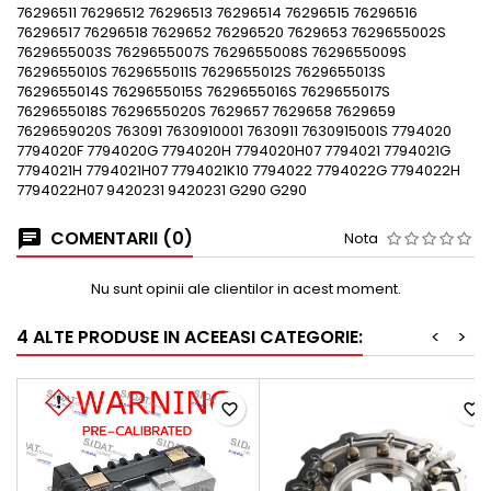
76296511 76296512 76296513 76296514 76296515 76296516
76296517 76296518 7629652 76296520 7629653 7629655002S
7629655003S 7629655007S 7629655008S 7629655009S
7629655010S 7629655011S 7629655012S 7629655013S
7629655014S 7629655015S 7629655016S 7629655017S
7629655018S 7629655020S 7629657 7629658 7629659
7629659020S 763091 7630910001 7630911 7630915001S 7794020
7794020F 7794020G 7794020H 7794020H07 7794021 7794021G
7794021H 7794021H07 7794021K10 7794022 7794022G 7794022H
7794022H07 9420231 9420231 G290 G290
COMENTARII (0)
Nota
Nu sunt opinii ale clientilor in acest moment.
4 ALTE PRODUSE IN ACEEASI CATEGORIE:
<
>
favorite_border
favorite_border