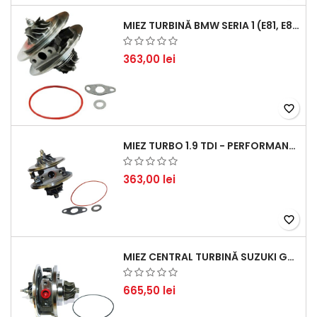
MIEZ TURBINĂ BMW SERIA 1 (E81, E87) 120 D - CREȘTEȚI PERFORMANȚA ȘI RĂSPUNSUL MOTORULUI
363,00 lei
favorite_border
MIEZ TURBO 1.9 TDI - PERFORMANȚĂ FIABILĂ PENTRU AUDI, SEAT, SKODA ȘI VW
363,00 lei
favorite_border
MIEZ CENTRAL TURBINĂ SUZUKI GRAND ESCUDO II 1.9 DDIS TRACȚIUNE INTEGRALĂ - MOTORIZARE 1.9L, 95 KW (129 CP)
665,50 lei