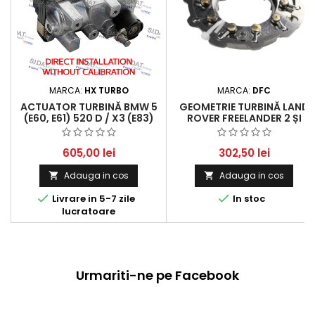
MARCA:
HX TURBO
MARCA:
DFC
ACTUATOR TURBINĂ BMW 5
GEOMETRIE TURBINĂ LAND
(E60, E61) 520 D / X3 (E83)
ROVER FREELANDER 2 ȘI
2.0 D - 150-163 HP (2004 -
MERCEDES-BENZ C-CLASS,
2010)
E-CLASS
605,00 lei
302,50 lei
Adauga in cos
Adauga in cos




Livrare in 5-7 zile
In stoc
lucratoare
Urmariti-ne pe Facebook