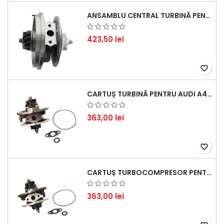
ANSAMBLU CENTRAL TURBINĂ PENTRU BMW SERIA 3, SERIA 5 ȘI X3 - PERFORMANȚĂ ȘI FIABILITATE
423,50 lei
favorite_border
CARTUȘ TURBINĂ PENTRU AUDI A4, A6, SKODA SUPERB ȘI VW PASSAT, MOTOR DIESEL 1.9 TDI
363,00 lei
favorite_border
CARTUȘ TURBOCOMPRESOR PENTRU VW, AUDI, SEAT, SKODA - MOTOR DIESEL 2.0 TDI
363,00 lei