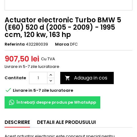
Actuator electronic Turbo BMW 5
(E60) 520 d (2005 - 2009) - 1995
ccm, 120 kw, 163 hp
Referinta
432280039
Marca
DFC
907,50 lei
Cu TVA
Livrare in 5-7 zile lucratoare
Adauga in cos
Cantitate


Livrare in 5-7 zile lucratoare
Întrebați despre produs pe WhatsApp
DESCRIERE
DETALII ALE PRODUSULUI
Acest actuator electronic este conceput special pentru