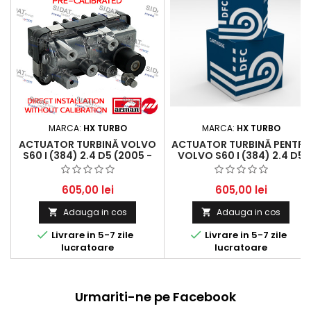
MARCA:
HX TURBO
MARCA:
HX TURBO
ACTUATOR TURBINĂ VOLVO
ACTUATOR TURBINĂ PENTRU
S60 I (384) 2.4 D5 (2005 -
VOLVO S60 I (384) 2.4 D5
2010) 2401 CCM, 136 KW, 185
(2005 - 2010) 2401 CCM, 13
HP
KW, 185 HP
605,00 lei
605,00 lei
Adauga in cos
Adauga in cos




Livrare in 5-7 zile
Livrare in 5-7 zile
lucratoare
lucratoare
Urmariti-ne pe Facebook