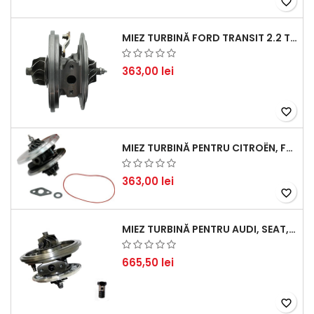
favorite_border
MIEZ TURBINĂ FORD TRANSIT 2.2 TDCI (2007-2016)
363,00 lei
favorite_border
MIEZ TURBINĂ PENTRU CITROËN, FORD, MAZDA, MINI, PEUGEOT ȘI VOLVO - MOTORIZĂRI 1.6 HDI ȘI 1.6 D
363,00 lei
favorite_border
MIEZ TURBINĂ PENTRU AUDI, SEAT, SKODA ȘI VOLKSWAGEN - MOTORIZĂRI 2.0 TDI 103KW 140CP
665,50 lei
favorite_border