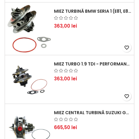
MIEZ TURBINĂ BMW SERIA 1 (E81, E87) 120 D - CREȘTEȚI PERFORMANȚA ȘI RĂSPUNSUL MOTORULUI
363,00 lei
favorite_border
MIEZ TURBO 1.9 TDI - PERFORMANȚĂ FIABILĂ PENTRU AUDI, SEAT, SKODA ȘI VW
363,00 lei
favorite_border
MIEZ CENTRAL TURBINĂ SUZUKI GRAND ESCUDO II 1.9 DDIS TRACȚIUNE INTEGRALĂ - MOTORIZARE 1.9L, 95 KW (129 CP)
665,50 lei