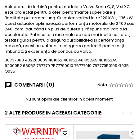
Actuatorul de turbină pentru modelele Volvo Seria C, S, V și XC
este proiectat pentru a oferi performanțe superioare și
fiabilitate pe termen lung. Cu puteri variind între 120 kW și 136 kW,
acest actuator optimizează performanța motorului de 2400 sau
2401 ccm, aducând un plus de putere și răspuns mai rapid la
accelerație. Fabricat din materiale de cea mai înaltă calitate și
testat riguros pentru a asigura durabilitatea și performanța
maximă, acest actuator este alegerea perfectă pentru a-ți
îmbunătăți experiența de condus cu Volvo.
30757080 432280009 481052 481052 481052AS 481052AS
6200052 66052 757779 7577790010 75777910 7577795010S G035
G035
COMENTARII (0)
Nota
Nu sunt opinii ale clientilor in acest moment.
2 ALTE PRODUSE IN ACEEASI CATEGORIE:
<
>
favorite_border
favorite_border