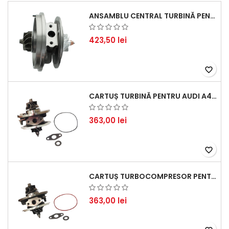
ANSAMBLU CENTRAL TURBINĂ PENTRU BMW SERIA 3, SERIA 5 ȘI X3 - PERFORMANȚĂ ȘI FIABILITATE
423,50 lei
favorite_border
CARTUȘ TURBINĂ PENTRU AUDI A4, A6, SKODA SUPERB ȘI VW PASSAT, MOTOR DIESEL 1.9 TDI
363,00 lei
favorite_border
CARTUȘ TURBOCOMPRESOR PENTRU VW, AUDI, SEAT, SKODA - MOTOR DIESEL 2.0 TDI
363,00 lei