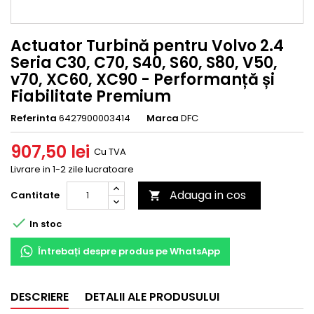
Actuator Turbină pentru Volvo 2.4
Seria C30, C70, S40, S60, S80, V50,
v70, XC60, XC90 - Performanță și
Fiabilitate Premium
Referinta
6427900003414
Marca
DFC
907,50 lei
Cu TVA
Livrare in 1-2 zile lucratoare
Adauga in cos
Cantitate


In stoc
Întrebați despre produs pe WhatsApp
DESCRIERE
DETALII ALE PRODUSULUI