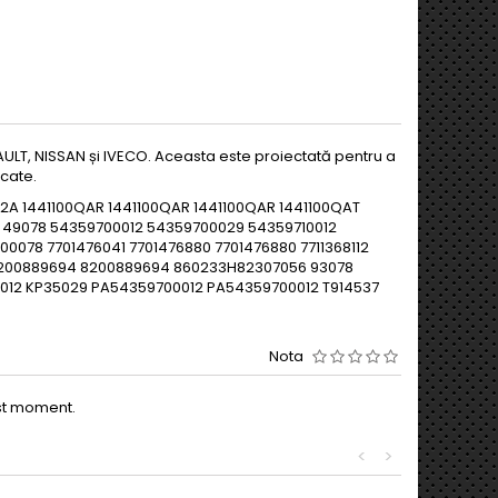
AULT, NISSAN și IVECO. Aceasta este proiectată pentru a
icate.
2A 1441100QAR 1441100QAR 1441100QAR 1441100QAT
0050 49078 54359700012 54359700029 54359710012
078 7701476041 7701476880 7701476880 7711368112
200889694 8200889694 860233H82307056 93078
5012 KP35029 PA54359700012 PA54359700012 T914537
Nota
est moment.
<
>