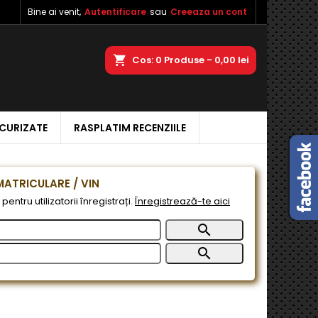
Bine ai venit,
Autentificare
sau
Creeaza un cont
×
×
×
a
Cos
0
Produse -
0,00 lei
ECURIZATE
RASPLATIM RECENZIILE
e
e
ATRICULARE / VIN
pentru utilizatorii înregistrați.
Înregistrează-te aici

