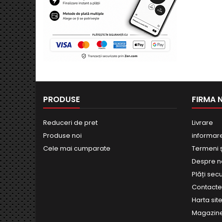
PRODUSE
FIRMA 
Reduceri de pret
Livrare
Produse noi
informar
Cele mai cumparate
Termeni și
Despre n
Plăți sec
Contact
Harta site
Magazin