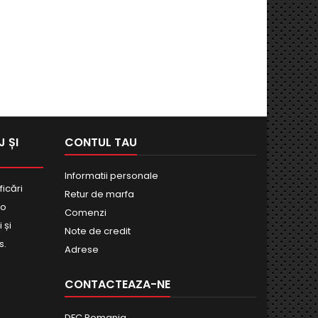
 ȘI
CONTUL TAU
Informatii personale
ficări
Retur de marfa
bo
Comenzi
 și
Note de credit
s.
Adrese
CONTACTEAZA-NE
DFC Romania