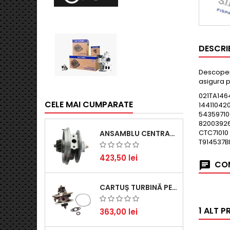
DESCRI
Descoperă
asigura p
021TA146
CELE MAI CUMPARATE
144110420
54359710
82003926
CTC71010
ANSAMBLU CENTRAL TURBINĂ PENTRU BMW SERIA 3, SERIA 5 ȘI X3 - PERFORMANȚĂ ȘI FIABILITATE
T914537B
423,50 lei
COM
CARTUȘ TURBINĂ PENTRU AUDI A4, A6, SKODA SUPERB ȘI VW PASSAT, MOTOR DIESEL 1.9 TDI
1 ALT P
363,00 lei