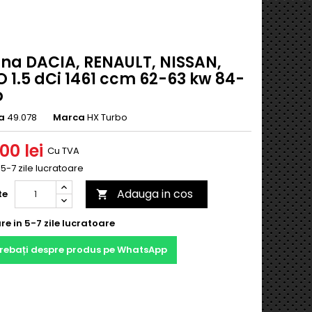
ina DACIA, RENAULT, NISSAN,
 1.5 dCi 1461 ccm 62-63 kw 84-
p
a
49.078
Marca
HX Turbo
,00 lei
Cu TVA
n 5-7 zile lucratoare
Adauga in cos
te

re in 5-7 zile lucratoare
trebați despre produs pe WhatsApp