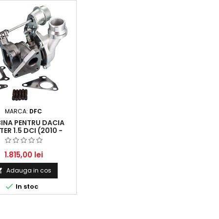
MARCA:
DFC
INA PENTRU DACIA
ER 1.5 DCI (2010 -
2018)
1.815,00 lei
Adauga in cos


In stoc