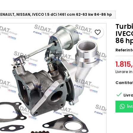
RENAULT, NISSAN, IVECO 1.5 dCi 1461 ccm 62-63 kw 84-86 hp
Turb
favorite_border
IVECO
86 h
Referint
1.815
Livrare i
Cantita

Livra
În