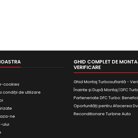
NOASTRA
GHID COMPLET DE MONTAJ
VERIFICARE
Ghid Montaj Turbosuflantă - Veri
e-cookies
Înainte și După Montaj | DFC Tur
 condiții de utilizare
Parteneriate DFC Turbo: Beneficii
oi
Oportunități pentru Afacerea Dv
urizate
Reconditionare Turbine Auto
eaza-ne
-ului
e