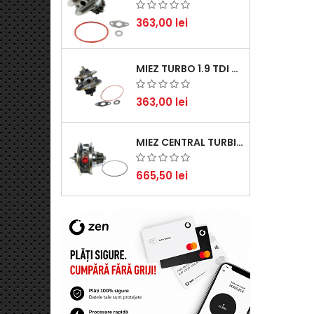
363,00 lei
MIEZ TURBO 1.9 TDI - PERFORMANȚĂ FIABILĂ PENTRU AUDI, SEAT, SKODA ȘI VW
363,00 lei
MIEZ CENTRAL TURBINĂ SUZUKI GRAND ESCUDO II 1.9 DDIS TRACȚIUNE INTEGRALĂ - MOTORIZARE 1.9L, 95 KW (129 CP)
665,50 lei