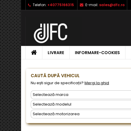
Telefon:
+40775166315
E-mail:
sales@dfc.ro
L
C
A
add_circle_outline
Ai 
Nu
dor
ACASA
LIVRARE
INFORMARE-COOKIES
CAUTĂ DUPĂ VEHICUL
Nu ești sigur de specificații?
Mergi la ghid