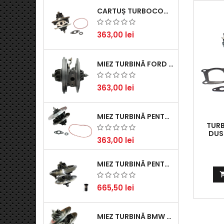
CARTUȘ TURBOCOMPRESOR PENTRU VW, AUDI, SEAT, SKODA - MOTOR DIESEL 2.0 TDI
363,00 lei
MIEZ TURBINĂ FORD TRANSIT 2.2 TDCI (2007-2016)
363,00 lei
MIEZ TURBINĂ PENTRU CITROËN, FORD, MAZDA, MINI, PEUGEOT ȘI VOLVO - MOTORIZĂRI 1.6 HDI ȘI 1.6 D
TURB
DUST
363,00 lei
MIEZ TURBINĂ PENTRU AUDI, SEAT, SKODA ȘI VOLKSWAGEN - MOTORIZĂRI 2.0 TDI 103KW 140CP
665,50 lei
MIEZ TURBINĂ BMW SERIA 1 (E81, E87) 120 D - CREȘTEȚI PERFORMANȚA ȘI RĂSPUNSUL MOTORULUI