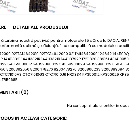
ERE
DETALII ALE PRODUSULUI
 turbina noastră potrivită pentru motoarele 1.5 dCi de la DACIA, REN
erformanță optimă și eficiență, fiind compatibilă cu modelele specif
42000 021TA14642010 021TC14642000 021TM14642000 124642 1441100Q
R 144113321 144113321R 144113321R 144113792R 17211820 389151 43141
029 54359880012 54359880029 54359900029 54359980029 65078 6900
56 8200392656 8200478276 8200478276 8200860233 8200889694 8
 CTC71010AS CTC71010GS CTC71010JR HRX334 KP350012 KP350029 KP3
L TRB068R
ENTARII (0)
Nu sunt opinii ale clientilor in ac
RODUS IN ACEEASI CATEGORIE: