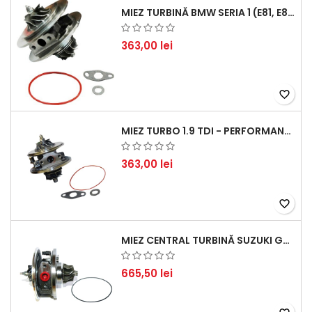
MIEZ TURBINĂ BMW SERIA 1 (E81, E87) 120 D - CREȘTEȚI PERFORMANȚA ȘI RĂSPUNSUL MOTORULUI
363,00 lei
favorite_border
MIEZ TURBO 1.9 TDI - PERFORMANȚĂ FIABILĂ PENTRU AUDI, SEAT, SKODA ȘI VW
363,00 lei
favorite_border
MIEZ CENTRAL TURBINĂ SUZUKI GRAND ESCUDO II 1.9 DDIS TRACȚIUNE INTEGRALĂ - MOTORIZARE 1.9L, 95 KW (129 CP)
665,50 lei