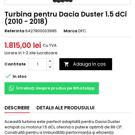
Turbina pentru Dacia Duster 1.5 dCi
(2010 - 2018)
Referinta
6427900003995
Marca
DFC
1.815,00 lei
Cu TVA
Livrare in 1-2 zile lucratoare
Adauga in cos
Cantitate


In stoc
Întrebați despre produs pe WhatsApp
DESCRIERE
DETALII ALE PRODUSULUI
Această turbina este perfect adaptată pentru Dacia Duster
echipat cu motorul 1.5 dCi, oferind o putere optimă de 86 CP.
Construită pentru a îmbunătăți performanța și eficiența