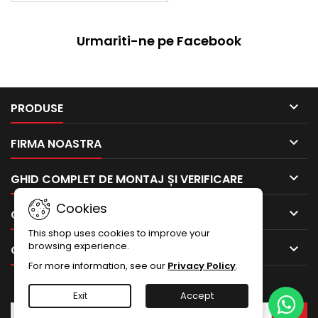
Urmariti-ne pe Facebook

PRODUSE

FIRMA NOASTRA

GHID COMPLET DE MONTAJ ȘI VERIFICARE
Cookies

CONTUL TAU
This shop uses cookies to improve your
browsing experience.

CONTACTEAZA-NE
For more information, see our
Privacy Policy
.
BULETIN INFORMATIV
Exit
Accept