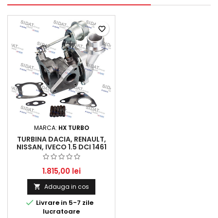
favorite_border
MARCA:
HX TURBO
TURBINA DACIA, RENAULT,
NISSAN, IVECO 1.5 DCI 1461
CCM 62-63 KW 84-86 HP
1.815,00 lei
Adauga in cos


Livrare in 5-7 zile
lucratoare