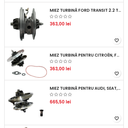
MIEZ TURBINĂ FORD TRANSIT 2.2 TDCI (2007-2016)
363,00 lei
favorite_border
MIEZ TURBINĂ PENTRU CITROËN, FORD, MAZDA, MINI, PEUGEOT ȘI VOLVO - MOTORIZĂRI 1.6 HDI ȘI 1.6 D
363,00 lei
favorite_border
MIEZ TURBINĂ PENTRU AUDI, SEAT, SKODA ȘI VOLKSWAGEN - MOTORIZĂRI 2.0 TDI 103KW 140CP
665,50 lei
favorite_border