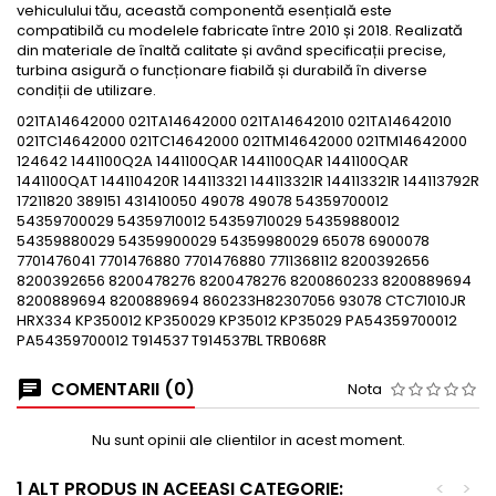
vehiculului tău, această componentă esențială este
compatibilă cu modelele fabricate între 2010 și 2018. Realizată
din materiale de înaltă calitate și având specificații precise,
turbina asigură o funcționare fiabilă și durabilă în diverse
condiții de utilizare.
021TA14642000 021TA14642000 021TA14642010 021TA14642010
021TC14642000 021TC14642000 021TM14642000 021TM14642000
124642 1441100Q2A 1441100QAR 1441100QAR 1441100QAR
1441100QAT 144110420R 144113321 144113321R 144113321R 144113792R
17211820 389151 431410050 49078 49078 54359700012
54359700029 54359710012 54359710029 54359880012
54359880029 54359900029 54359980029 65078 6900078
7701476041 7701476880 7701476880 7711368112 8200392656
8200392656 8200478276 8200478276 8200860233 8200889694
8200889694 8200889694 860233H82307056 93078 CTC71010JR
HRX334 KP350012 KP350029 KP35012 KP35029 PA54359700012
PA54359700012 T914537 T914537BL TRB068R
COMENTARII (0)
Nota
Nu sunt opinii ale clientilor in acest moment.
1 ALT PRODUS IN ACEEASI CATEGORIE:
<
>