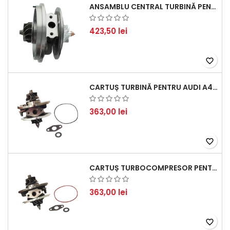
ANSAMBLU CENTRAL TURBINĂ PENTRU BMW SERIA 3, SERIA 5 ȘI X3 - PERFORMANȚĂ ȘI FIABILITATE
423,50 lei
favorite_border
CARTUȘ TURBINĂ PENTRU AUDI A4, A6, SKODA SUPERB ȘI VW PASSAT, MOTOR DIESEL 1.9 TDI
363,00 lei
favorite_border
CARTUȘ TURBOCOMPRESOR PENTRU VW, AUDI, SEAT, SKODA - MOTOR DIESEL 2.0 TDI
363,00 lei
favorite_border