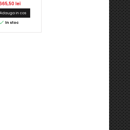
665,50 lei
Adauga in cos

In stoc