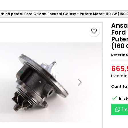
ină pentru Ford C-Max, Focus și Galaxy - Putere Motor: 110 kW (150 CP
Ansa
favorite_border
Ford 
Puter
(160 
Referint
665,5
Livrare in
Cantita

In st
În