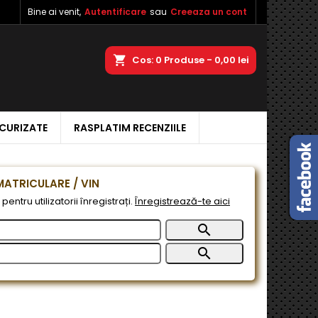
Bine ai venit,
Autentificare
sau
Creeaza un cont
×
×
×
a
Cos
0
Produse -
0,00 lei
ECURIZATE
RASPLATIM RECENZIILE
e
e
ATRICULARE / VIN
pentru utilizatorii înregistrați.
Înregistrează-te aici

