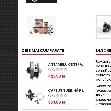
DESCRI
CELE MAI CUMPARATE
Revigorea
ANSAMBLU CENTRAL TURBINĂ PENTRU BMW SERIA 3, SERIA 5 ȘI X3 - PERFORMANȚĂ ȘI FIABILITATE
de la 110
semnifica
conform s
423,50 lei
benefici
5439970
CARTUȘ TURBINĂ PENTRU AUDI A4, A6, SKODA SUPERB ȘI VW PASSAT, MOTOR DIESEL 1.9 TDI
BV390123
11657802
54399710
363,00 lei
KP39008