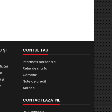
 ȘI
CONTUL TAU
Informatii personale
ficări
Retur de marfa
bo
Comenzi
 și
Note de credit
s.
Adrese
CONTACTEAZA-NE
DFC Romania