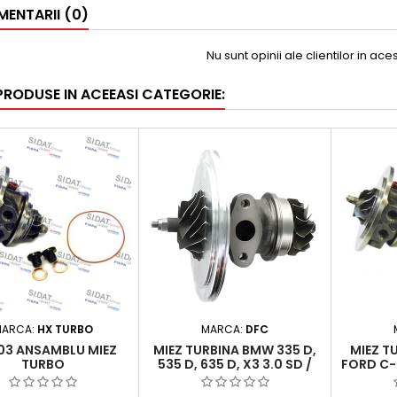
ENTARII (0)
Nu sunt opinii ale clientilor in ac
 PRODUSE IN ACEEASI CATEGORIE:
ARCA:
HX TURBO
MARCA:
DFC
03 ANSAMBLU MIEZ
MIEZ TURBINA BMW 335 D,
MIEZ TU
TURBO
535 D, 635 D, X3 3.0 SD /
FORD C-M
XDRIVE 35 D, X5 3.0 D /
VOLVO S60
XDRIVE 35 D, X6 XDRIVE 35