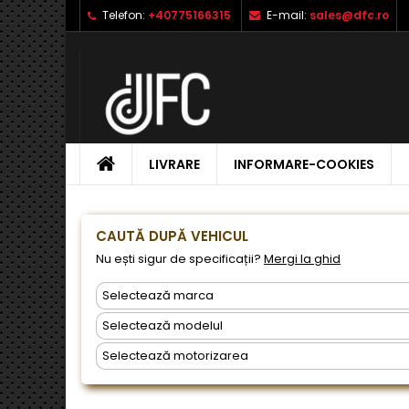
Telefon:
+40775166315
E-mail:
sales@dfc.ro
L
C
A
add_circle_outline
Ai 
Nu
dor
ACASA
LIVRARE
INFORMARE-COOKIES
CAUTĂ DUPĂ VEHICUL
Nu ești sigur de specificații?
Mergi la ghid