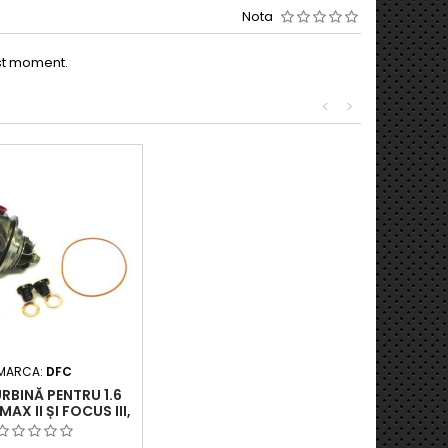
Nota
est moment.
<
>
MARCA:
DFC
RBINĂ PENTRU 1.6
AX II ȘI FOCUS III,
 II, S80 II, V60 I ȘI
V70 III