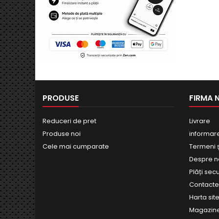
PRODUSE
FIRMA 
Reduceri de pret
Livrare
Produse noi
informar
Cele mai cumparate
Termeni și
Despre n
Plăți sec
Contact
Harta site
Magazin