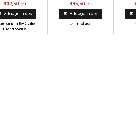
D - 2993CC, 210 KW (286
907,50 lei
665,50 lei
HP)
Adauga in cos
Adauga in cos




ivrare in 5-7 zile
In stoc
lucratoare