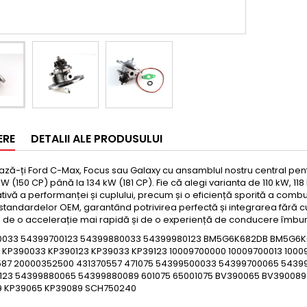
ERE
DETALII ALE PRODUSULUI
ză-ți Ford C-Max, Focus sau Galaxy cu ansamblul nostru central pentru
 kW (150 CP) până la 134 kW (181 CP). Fie că alegi varianta de 110 kW, 1
tivă a performanței și cuplului, precum și o eficiență sporită a combus
tandardelor OEM, garantând potrivirea perfectă și integrarea fără cu
a de o accelerație mai rapidă și de o experiență de conducere îmbun
0033 54399700123 54399880033 54399980123 BM5G6K682DB BM5G6
 KP390033 KP390123 KP39033 KP39123 10009700000 10009700013 1000
587 20000352500 431370557 471075 54399500033 54399700065 5439
123 54399880065 54399880089 601075 65001075 BV390065 BV3900
9 KP39065 KP39089 SCH750240