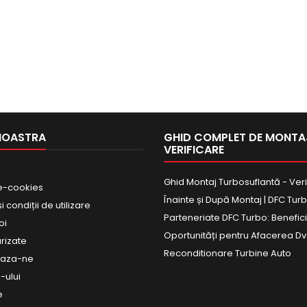
NOASTRA
GHID COMPLET DE MONTAJ
VERIFICARE
Ghid Montaj Turbosuflantă - Veri
e-cookies
Înainte și După Montaj | DFC Tur
 condiții de utilizare
Parteneriate DFC Turbo: Beneficii
oi
Oportunități pentru Afacerea Dv
urizate
Reconditionare Turbine Auto
eaza-ne
-ului
e