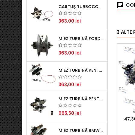
COM
CARTUȘ TURBOCOMPRESOR PENTRU VW, AUDI, SEAT, SKODA - MOTOR DIESEL 2.0 TDI
363,00 lei
3 ALTE
MIEZ TURBINĂ FORD TRANSIT 2.2 TDCI (2007-2016)
363,00 lei
MIEZ TURBINĂ PENTRU CITROËN, FORD, MAZDA, MINI, PEUGEOT ȘI VOLVO - MOTORIZĂRI 1.6 HDI ȘI 1.6 D
363,00 lei
MIEZ TURBINĂ PENTRU AUDI, SEAT, SKODA ȘI VOLKSWAGEN - MOTORIZĂRI 2.0 TDI 103KW 140CP
M
665,50 lei
47.3
MIEZ TURBINĂ BMW SERIA 1 (E81, E87) 120 D - CREȘTEȚI PERFORMANȚA ȘI RĂSPUNSUL MOTORULUI