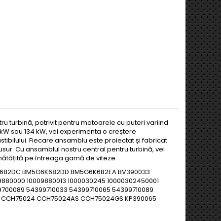
 turbină, potrivit pentru motoarele cu puteri variind
18 kW sau 134 kW, vei experimenta o creștere
tibilului. Fiecare ansamblu este proiectat și fabricat
sur. Cu ansamblul nostru central pentru turbină, vei
ătățită pe întreaga gamă de viteze.
K682DC BM5G6K682DD BM5G6K682EA BV390033
9880000 10009880013 1000030245 10000302450001
9700089 54399710033 54399710065 54399710089
89 CCH75024 CCH75024AS CCH75024GS KP390065