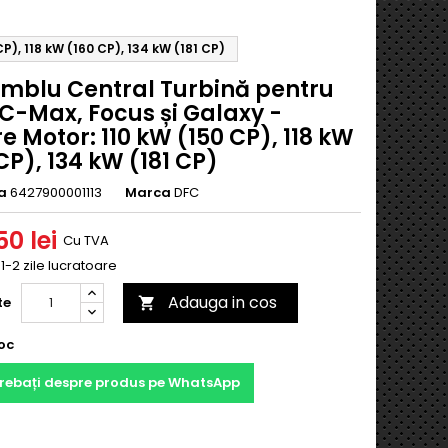
), 118 kW (160 CP), 134 kW (181 CP)
mblu Central Turbină pentru
C-Max, Focus și Galaxy -
e Motor: 110 kW (150 CP), 118 kW
CP), 134 kW (181 CP)
a
6427900001113
Marca
DFC
0 lei
Cu TVA
 1-2 zile lucratoare
Adauga in cos
te

oc
trebați despre produs pe WhatsApp