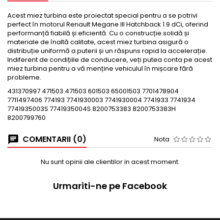
Acest miez turbina este proiectat special pentru a se potrivi
perfect în motorul Renault Megane III Hatchback 1.9 dCi, oferind
performanță fiabilă și eficientă. Cu o construcție solidă și
materiale de înaltă calitate, acest miez turbina asigură o
distribuție uniformă a puterii și un răspuns rapid la accelerație.
Indiferent de condițiile de conducere, veți putea conta pe acest
miez turbina pentru a vă menține vehiculul în mișcare fără
probleme.
431370997 471503 471503 601503 65001503 7701478904
7711497406 774193 7741930003 7741930004 7741933 7741934
7741935003S 7741935004S 8200753383 8200753383H
8200799760
COMENTARII (0)
Nota
Nu sunt opinii ale clientilor in acest moment.
Urmariti-ne pe Facebook