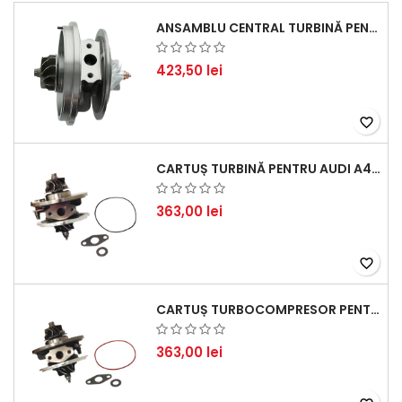
ANSAMBLU CENTRAL TURBINĂ PENTRU BMW SERIA 3, SERIA 5 ȘI X3 - PERFORMANȚĂ ȘI FIABILITATE
423,50 lei
favorite_border
CARTUȘ TURBINĂ PENTRU AUDI A4, A6, SKODA SUPERB ȘI VW PASSAT, MOTOR DIESEL 1.9 TDI
363,00 lei
favorite_border
CARTUȘ TURBOCOMPRESOR PENTRU VW, AUDI, SEAT, SKODA - MOTOR DIESEL 2.0 TDI
363,00 lei