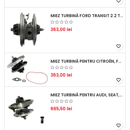
favorite_border
MIEZ TURBINĂ FORD TRANSIT 2.2 TDCI (2007-2016)
363,00 lei
favorite_border
MIEZ TURBINĂ PENTRU CITROËN, FORD, MAZDA, MINI, PEUGEOT ȘI VOLVO - MOTORIZĂRI 1.6 HDI ȘI 1.6 D
363,00 lei
favorite_border
MIEZ TURBINĂ PENTRU AUDI, SEAT, SKODA ȘI VOLKSWAGEN - MOTORIZĂRI 2.0 TDI 103KW 140CP
665,50 lei
favorite_border