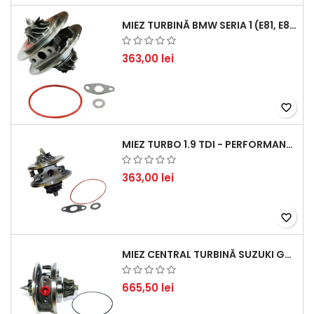
MIEZ TURBINĂ BMW SERIA 1 (E81, E87) 120 D - CREȘTEȚI PERFORMANȚA ȘI RĂSPUNSUL MOTORULUI
363,00 lei
favorite_border
MIEZ TURBO 1.9 TDI - PERFORMANȚĂ FIABILĂ PENTRU AUDI, SEAT, SKODA ȘI VW
363,00 lei
favorite_border
MIEZ CENTRAL TURBINĂ SUZUKI GRAND ESCUDO II 1.9 DDIS TRACȚIUNE INTEGRALĂ - MOTORIZARE 1.9L, 95 KW (129 CP)
665,50 lei