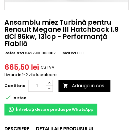
Ansamblu miez Turbină pentru
Renault Megane III Hatchback 1.9
dCi 96kw, 131cp - Performanță
Fiabilă
Referinta
6427900003087
Marca
DFC
665,50 lei
Cu TVA
Livrare in 1-2 zile lucratoare
Adauga in cos
Cantitate


In stoc
Întrebați despre produs pe WhatsApp
DESCRIERE
DETALII ALE PRODUSULUI