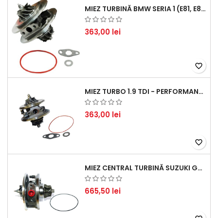
MIEZ TURBINĂ BMW SERIA 1 (E81, E87) 120 D - CREȘTEȚI PERFORMANȚA ȘI RĂSPUNSUL MOTORULUI
363,00 lei
favorite_border
MIEZ TURBO 1.9 TDI - PERFORMANȚĂ FIABILĂ PENTRU AUDI, SEAT, SKODA ȘI VW
363,00 lei
favorite_border
MIEZ CENTRAL TURBINĂ SUZUKI GRAND ESCUDO II 1.9 DDIS TRACȚIUNE INTEGRALĂ - MOTORIZARE 1.9L, 95 KW (129 CP)
665,50 lei