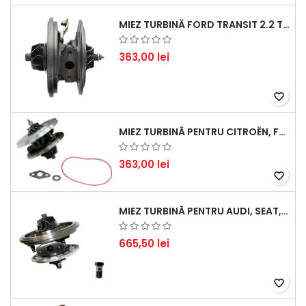
MIEZ TURBINĂ FORD TRANSIT 2.2 TDCI (2007-2016)
363,00 lei
favorite_border
MIEZ TURBINĂ PENTRU CITROËN, FORD, MAZDA, MINI, PEUGEOT ȘI VOLVO - MOTORIZĂRI 1.6 HDI ȘI 1.6 D
363,00 lei
favorite_border
MIEZ TURBINĂ PENTRU AUDI, SEAT, SKODA ȘI VOLKSWAGEN - MOTORIZĂRI 2.0 TDI 103KW 140CP
665,50 lei
favorite_border