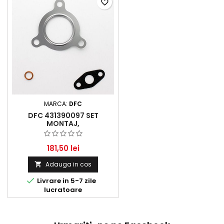
favorite_border
MARCA:
DFC
DFC 431390097 SET
MONTAJ,
TURBOCOMPRESOR
181,50 lei
Adauga in cos


Livrare in 5-7 zile
lucratoare