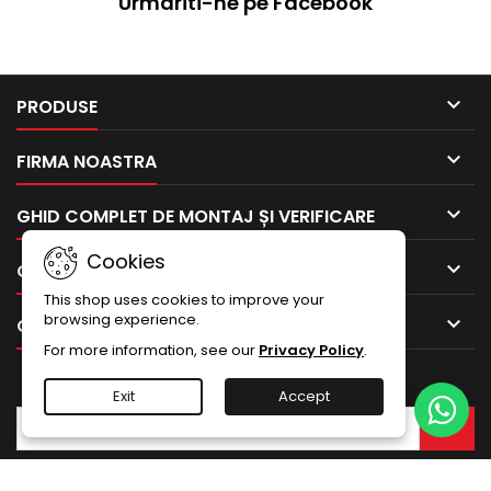
Urmariti-ne pe Facebook

PRODUSE

FIRMA NOASTRA

GHID COMPLET DE MONTAJ ȘI VERIFICARE
Cookies

CONTUL TAU
This shop uses cookies to improve your
browsing experience.

CONTACTEAZA-NE
For more information, see our
Privacy Policy
.
BULETIN INFORMATIV
Exit
Accept
© Copyright 2026 DFC Romania. Toate drepturile rezervate.