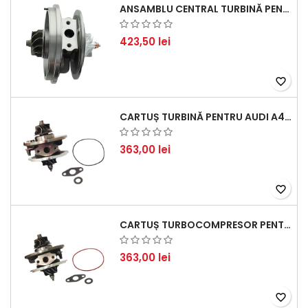
ANSAMBLU CENTRAL TURBINĂ PENTRU BMW SERIA 3, SERIA 5 ȘI X3 - PERFORMANȚĂ ȘI FIABILITATE
423,50 lei
favorite_border
CARTUȘ TURBINĂ PENTRU AUDI A4, A6, SKODA SUPERB ȘI VW PASSAT, MOTOR DIESEL 1.9 TDI
363,00 lei
favorite_border
CARTUȘ TURBOCOMPRESOR PENTRU VW, AUDI, SEAT, SKODA - MOTOR DIESEL 2.0 TDI
363,00 lei
favorite_border