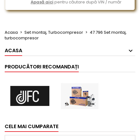
Apasă aici
pentru căutare după VIN / număr
Acasa
Set montaj, Turbocompresor
47.796 Set montaj,
turbocompresor
ACASA
PRODUCĂTORI RECOMANDAȚI
CELE MAI CUMPARATE