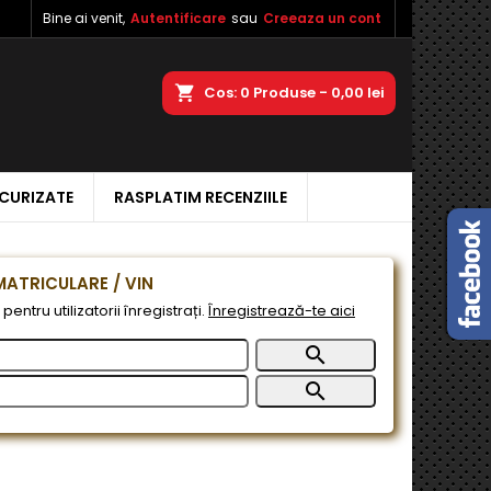
Bine ai venit,
Autentificare
sau
Creeaza un cont
×
×
×
a
Cos
0
Produse -
0,00 lei
ECURIZATE
RASPLATIM RECENZIILE
e
e
ATRICULARE / VIN
pentru utilizatorii înregistrați.
Înregistrează-te aici

