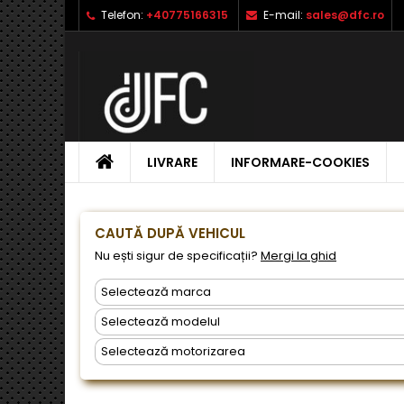
Telefon:
+40775166315
E-mail:
sales@dfc.ro
L
C
A
add_circle_outline
Ai 
Nu
dor
ACASA
LIVRARE
INFORMARE-COOKIES
CAUTĂ DUPĂ VEHICUL
Nu ești sigur de specificații?
Mergi la ghid