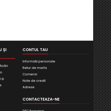
 ȘI
CONTUL TAU
Informatii personale
ficări
Retur de marfa
bo
Comenzi
 și
Note de credit
s.
Adrese
CONTACTEAZA-NE
DFC Romania