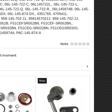
C, 06L-145-722-C, 06L145722L,, 06L-145-722-L,
6L-145-722-Q, 06L-145-722-R,, 06L145874B, 06L-145-
DX, 06L-145-874-DX,, 4351765, 4709411,
 958-145-702-11, 95814570212, 958-145-702-12,
R052B, F51CEFSR052BN, F51CEF-SR052BN,,
GSR032BN, F51CEG-SR032BN, F51CEGSR032G,
C145874A, PAC-145-874-A
Nota
est moment.
<
>
Nou
Nou