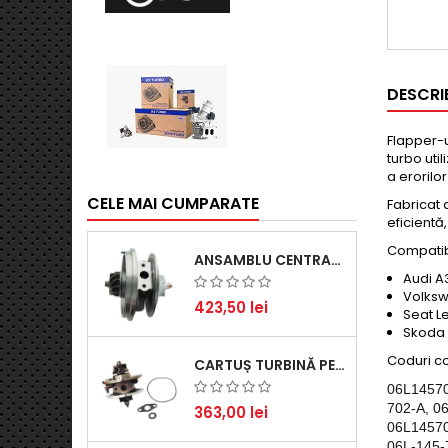
DESCRI
Flapper-
turbo uti
a erorilo
CELE MAI CUMPARATE
Fabricat 
eficientă
Compatib
ANSAMBLU CENTRAL TURBINĂ PENTRU BMW SERIA 3, SERIA 5 ȘI X3 - PERFORMANȚĂ ȘI FIABILITATE
Audi A3
Volksw
423,50 lei
Seat L
Skoda 
Coduri c
CARTUȘ TURBINĂ PENTRU AUDI A4, A6, SKODA SUPERB ȘI VW PASSAT, MOTOR DIESEL 1.9 TDI
06L14570
702-A, 0
363,00 lei
06L14570
06L-145-