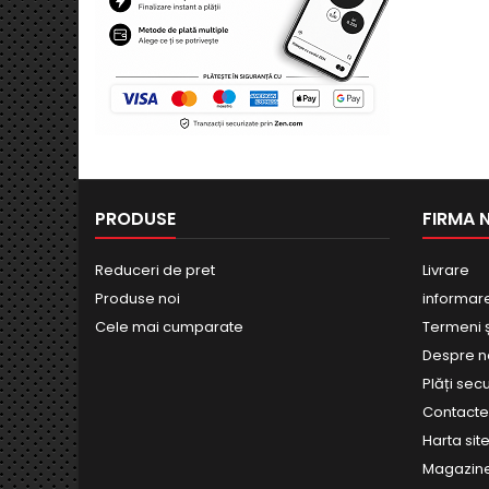
PRODUSE
FIRMA 
Reduceri de pret
Livrare
Produse noi
informar
Cele mai cumparate
Termeni și
Despre n
Plăți sec
Contact
Harta site
Magazin