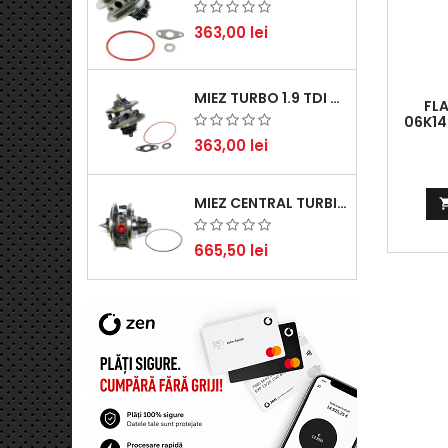
363,00 lei
MIEZ TURBO 1.9 TDI - PERFORMANȚĂ FIABILĂ PENTRU AUDI, SEAT, SKODA ȘI VW
FLA
06K14
S3, AU
363,00 lei
R, GO
MIEZ CENTRAL TURBINĂ SUZUKI GRAND ESCUDO II 1.9 DDIS TRACȚIUNE INTEGRALĂ - MOTORIZARE 1.9L, 95 KW (129 CP)
665,50 lei