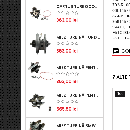
702-R, 0
CARTUȘ TURBOCOMPRESOR PENTRU VW, AUDI, SEAT, SKODA - MOTOR DIESEL 2.0 TDI
06L14572
874-B, 0
363,00 lei
95814570
9VA10,,
F51CEGS
MIEZ TURBINĂ FORD TRANSIT 2.2 TDCI (2007-2016)
F51CEG-S
COM
363,00 lei
MIEZ TURBINĂ PENTRU CITROËN, FORD, MAZDA, MINI, PEUGEOT ȘI VOLVO - MOTORIZĂRI 1.6 HDI ȘI 1.6 D
7 ALTE
363,00 lei
Nou
MIEZ TURBINĂ PENTRU AUDI, SEAT, SKODA ȘI VOLKSWAGEN - MOTORIZĂRI 2.0 TDI 103KW 140CP
665,50 lei
MIEZ TURBINĂ BMW SERIA 1 (E81, E87) 120 D - CREȘTEȚI PERFORMANȚA ȘI RĂSPUNSUL MOTORULUI