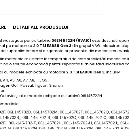
ERE
DETALII ALE PRODUSULUI
ul wastegate pentru turbina
06L145722N (9VA10)
este destinat reparăr
lizat pe motoarele
2.0 TSI EA888 Gen.3
din grupul VAG. Înlocuirea clap
r de supraalimentare și a zgomotelor provenite din mecanismul wasteg
din materiale rezistente la temperaturi ridicate și solicitări mecanice 
, fiind o soluție economică pentru reparația turbinei fără înlocuirea 
il cu modele echipate cu motoare
2.0 TSI EA888 Gen.3
, inclusiv:
, A4, A5, A6, A7, A8, TT, Q5
agen Golf, Passat, Tiguan, Sharan
eon
Octavia și alte modele echipate cu turbină 06L145722N
ompatibile:
2F, 06L145702D, 06L145702M, 06L145702P, 06L145702Q, 06L145
6L145702B,, 06L-145-702-B, 06L145702C, 06L-145-702-C, 06L145702
2F,, 06L-145-702-F, 06L145702H, 06L-145-702-H, 06L145702J,, 06L
702-M, 06L145702N, 06L-145-702-N, 06L145702P,, 06L-145-702-P, 0