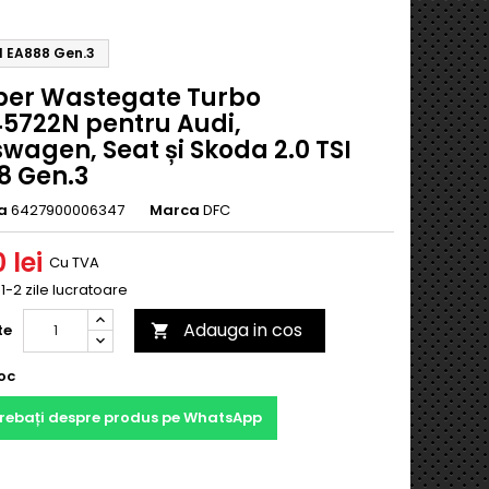
I EA888 Gen.3
per Wastegate Turbo
45722N pentru Audi,
wagen, Seat și Skoda 2.0 TSI
8 Gen.3
a
6427900006347
Marca
DFC
 lei
Cu TVA
 1-2 zile lucratoare
Adauga in cos
te

oc
trebați despre produs pe WhatsApp