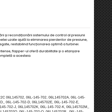
ii și recondiționării sistemului de control al presiunii
etei uzate ajută la eliminarea pierderilor de presiune,
ate, restabilind funcționarea optimă a turbinei.
intense, flapper-ul oferă durabilitate și o etanșare
completă a acesteia.
722C
06L145702, 06L-145-702, 06L145702A, 06L-145-
D,, 06L-145-702-D, 06L145702E, 06L-145-702-E,
-145-702-J, 06L145702K, 06L-145-702-K, 06L145702M,,
6L145702Q, 06L-145-702-Q, 06L145702R,, 06L-145-