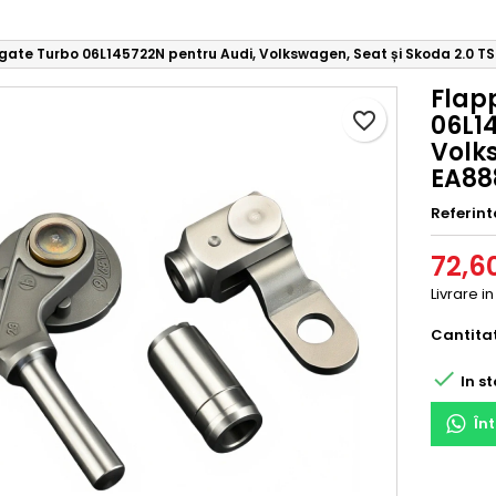
ate Turbo 06L145722N pentru Audi, Volkswagen, Seat și Skoda 2.0 TS
Flap
favorite_border
06L1
Volks
EA88
Referint
72,60
Livrare in
Cantita

In st
În