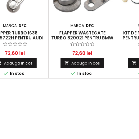
MARCA:
DFC
MARCA:
DFC
PPER TURBO IS38
FLAPPER WASTEGATE
KIT DE
5722H PENTRU AUDI
TURBO 820021 PENTRU BMW
PENTRU
DI TT/TTS, VW GOLF 7
SERIA 1 ȘI SERIA 3 CU
CITROËN,
LF 7 GTI, SEAT LEON
MOTORIZARE 1.6 ȘI 2.0
CUPRA 2.0 TSI
72,60 lei
72,60 lei
Adauga in cos
Adauga in cos





In stoc
In stoc