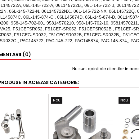
6L145722A, 06L-145-722-A, 06L145722B,, 06L-145-722-B, 06L145722
2N, 06L-145-722-N, 06L145722NX,, 06L-145-722-NX, 06L145722Q, 0
6L145874C, 06L-145-874-C,, 06L145874D, 06L-145-874-D, 06L145874
200, 958-145-702-00,, 95814570210, 958-145-702-10, 95814570211,
 9VA25, F51CEFSR052, F51CEF-SR052, F51CEFSR052B,, F51CEF-S
R032, F51CEG-SR032, F51CEGSR032B, F51CEG-SR032B,, F51CE
R032G,, PAC145722, PAC-145-722, PAC145874, PAC-145-874,, PA
ENTARII (0)
Nu sunt opinii ale clientilor in ac
 PRODUSE IN ACEEASI CATEGORIE:
Nou
Nou