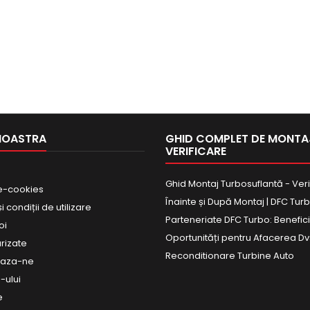
NOASTRA
GHID COMPLET DE MONTAJ
VERIFICARE
Ghid Montaj Turbosuflantă - Veri
e-cookies
Înainte și După Montaj | DFC Tur
 condiții de utilizare
Parteneriate DFC Turbo: Beneficii
oi
Oportunități pentru Afacerea Dv
urizate
Reconditionare Turbine Auto
eaza-ne
-ului
e