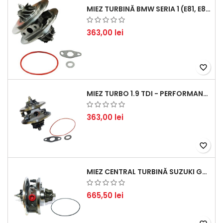
MIEZ TURBINĂ BMW SERIA 1 (E81, E87) 120 D - CREȘTEȚI PERFORMANȚA ȘI RĂSPUNSUL MOTORULUI
363,00 lei
favorite_border
MIEZ TURBO 1.9 TDI - PERFORMANȚĂ FIABILĂ PENTRU AUDI, SEAT, SKODA ȘI VW
363,00 lei
favorite_border
MIEZ CENTRAL TURBINĂ SUZUKI GRAND ESCUDO II 1.9 DDIS TRACȚIUNE INTEGRALĂ - MOTORIZARE 1.9L, 95 KW (129 CP)
665,50 lei