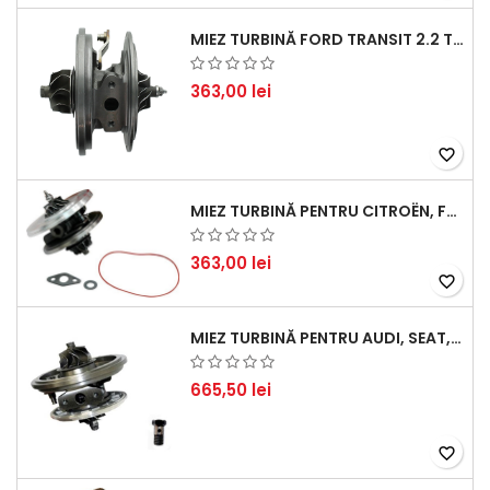
MIEZ TURBINĂ FORD TRANSIT 2.2 TDCI (2007-2016)
363,00 lei
favorite_border
MIEZ TURBINĂ PENTRU CITROËN, FORD, MAZDA, MINI, PEUGEOT ȘI VOLVO - MOTORIZĂRI 1.6 HDI ȘI 1.6 D
363,00 lei
favorite_border
MIEZ TURBINĂ PENTRU AUDI, SEAT, SKODA ȘI VOLKSWAGEN - MOTORIZĂRI 2.0 TDI 103KW 140CP
665,50 lei
favorite_border