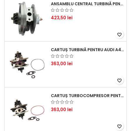
ANSAMBLU CENTRAL TURBINĂ PENTRU BMW SERIA 3, SERIA 5 ȘI X3 - PERFORMANȚĂ ȘI FIABILITATE
423,50 lei
favorite_border
CARTUȘ TURBINĂ PENTRU AUDI A4, A6, SKODA SUPERB ȘI VW PASSAT, MOTOR DIESEL 1.9 TDI
363,00 lei
favorite_border
CARTUȘ TURBOCOMPRESOR PENTRU VW, AUDI, SEAT, SKODA - MOTOR DIESEL 2.0 TDI
363,00 lei
favorite_border