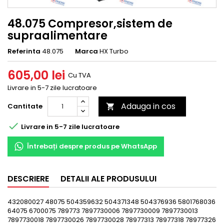
48.075 Compresor,sistem de
supraalimentare
Referinta
48.075
Marca
HX Turbo
605,00 lei
Cu TVA
Livrare in 5-7 zile lucratoare
Adauga in cos
Cantitate


Livrare in 5-7 zile lucratoare
Întrebați despre produs pe WhatsApp
DESCRIERE
DETALII ALE PRODUSULUI
432080027 48075 504359632 504371348 504376936 5801768036
64075 6700075 789773 7897730006 7897730009 7897730013
7897730018 7897730026 7897730028 78977313 78977318 78977326