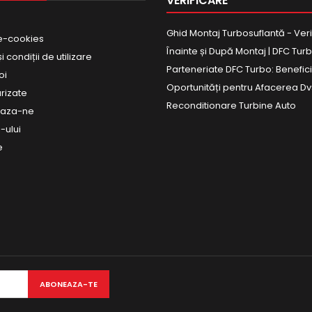
VERIFICARE
Ghid Montaj Turbosuflantă - Veri
e-cookies
Înainte și După Montaj | DFC Tur
 condiții de utilizare
Parteneriate DFC Turbo: Beneficii
oi
Oportunități pentru Afacerea Dv
urizate
Reconditionare Turbine Auto
eaza-ne
-ului
e