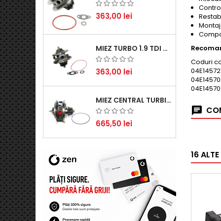
Control
363,00 lei
Restab
Montaj
Compat
Recoman
MIEZ TURBO 1.9 TDI - PERFORMANȚĂ FIABILĂ PENTRU AUDI, SEAT, SKODA ȘI VW
Coduri c
04E14572
363,00 lei
04E14570
04E14570
MIEZ CENTRAL TURBINĂ SUZUKI GRAND ESCUDO II 1.9 DDIS TRACȚIUNE INTEGRALĂ - MOTORIZARE 1.9L, 95 KW (129 CP)
COM
665,50 lei
16 ALTE