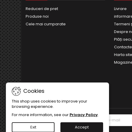
Reduceri de pret
Livrare
Produse noi
informar
Cele mai cumparate
Termeni și
Despre n
Plăți sec
Contact
Harta site
Magazin
Cookies
This shop uses cookies to improve your
browsing experience.
For more information, see our
Privacy Policy
.
BULETIN INFORMATIV
Exit
Accept