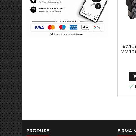
ACTUA
2.2 TD
FI
MO

L
PRODUSE
FIRMA 