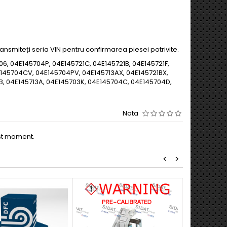
ansmiteți seria VIN pentru confirmarea piesei potrivite.
6, 04E145704P, 04E145721C, 04E145721B, 04E145721F,
E145704CV, 04E145704PV, 04E145713AX, 04E145721BX,
B, 04E145713A, 04E145703K, 04E145704C, 04E145704D,
Nota
est moment.
<
>