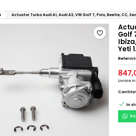
ă
Actuator Turbo Audi A1, Audi A3, VW Golf 7, Polo, Beetle, CC, Sea
Actua
favorite_border
Golf 
Ibiza
Yeti 1
Referint
847,0
Livrare in
Cantita

In st
În