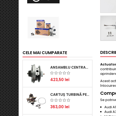
DESCRI
CELE MAI CUMPARATE
Actuator
ANSAMBLU CENTRAL TURBINĂ PENTRU BMW SERIA 3, SERIA 5 ȘI X3 - PERFORMANȚĂ ȘI FIABILITATE
contribui
aprindere
423,50 lei
Acest act
înlocuire
Compat
CARTUȘ TURBINĂ PENTRU AUDI A4, A6, SKODA SUPERB ȘI VW PASSAT, MOTOR DIESEL 1.9 TDI
Se potriv
363,00 lei
Audi A1
Audi A3