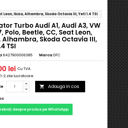
t Leon, Ibiza, Alhambra, Skoda Octavia III, Yeti 1.4 TSI
tor Turbo Audi A1, Audi A3, VW
7, Polo, Beetle, CC, Seat Leon,
, Alhambra, Skoda Octavia III,
.4 TSI
a
6427900006385
Marca
DFC
0 lei
Cu TVA
 1-2 zile lucratoare
Adauga in cos
te

oc
trebați despre produs pe WhatsApp