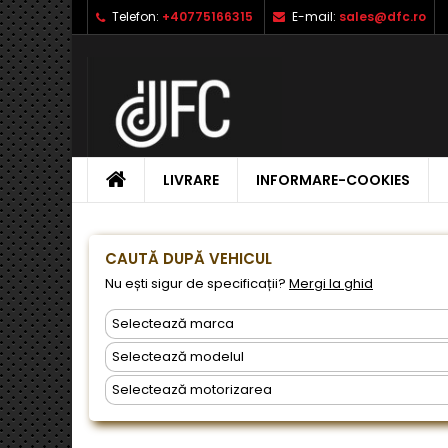
Telefon:
+40775166315
E-mail:
sales@dfc.ro
L
C
A
add_circle_outline
Ai 
Nu
dor
ACASA
LIVRARE
INFORMARE-COOKIES
CAUTĂ DUPĂ VEHICUL
Nu ești sigur de specificații?
Mergi la ghid