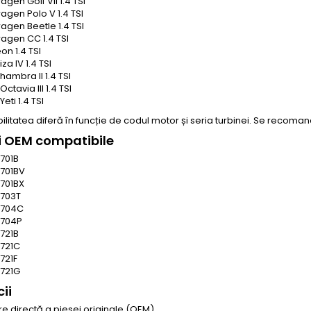
gen Golf VII 1.4 TSI
agen Polo V 1.4 TSI
agen Beetle 1.4 TSI
agen CC 1.4 TSI
on 1.4 TSI
iza IV 1.4 TSI
hambra II 1.4 TSI
ctavia III 1.4 TSI
eti 1.4 TSI
litatea diferă în funcție de codul motor și seria turbinei. Se recom
i OEM compatibile
701B
701BV
701BX
703T
5704C
5704P
721B
721C
721F
721G
ii
re directă a piesei originale (OEM)