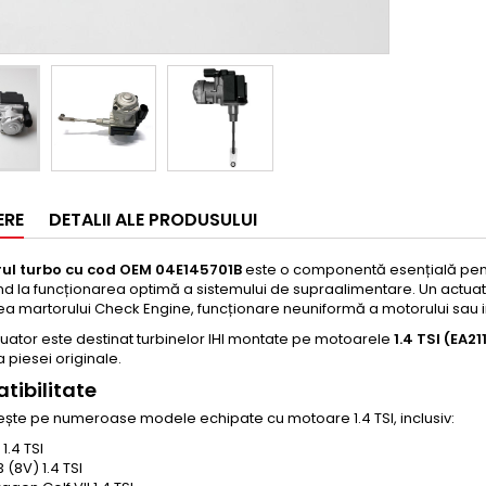
ERE
DETALII ALE PRODUSULUI
ul turbo cu cod OEM 04E145701B
este o componentă esențială pentru
nd la funcționarea optimă a sistemului de supraalimentare. Un actua
a martorului Check Engine, funcționare neuniformă a motorului sau i
uator este destinat turbinelor IHI montate pe motoarele
1.4 TSI (EA21
a piesei originale.
ibilitate
ește pe numeroase modele echipate cu motoare 1.4 TSI, inclusiv:
 1.4 TSI
 (8V) 1.4 TSI