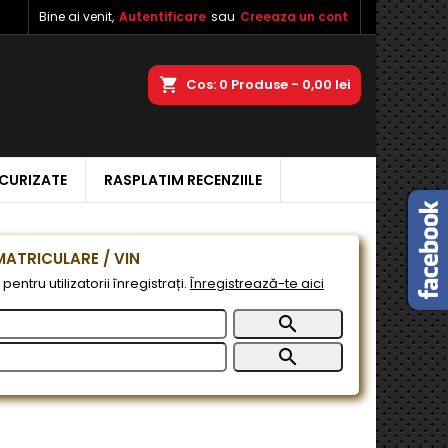
Bine ai venit,
Autentificare
sau
Creeaza un cont
×
×
×
a
Cos
0
Produse -
0,00 lei
ECURIZATE
RASPLATIM RECENZIILE
e
e
ATRICULARE / VIN
pentru utilizatorii înregistrați.
Înregistrează-te aici

