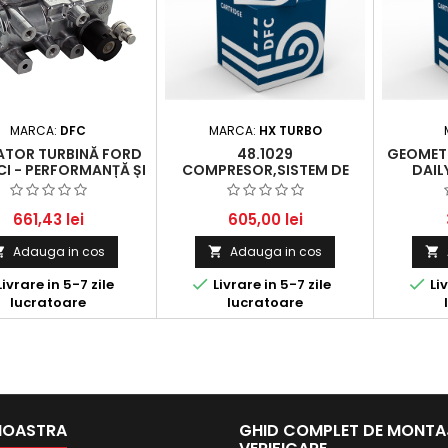
MARCA:
DFC
MARCA:
HX TURBO
TOR TURBINĂ FORD
48.1029
GEOMETR
CI - PERFORMANȚĂ ȘI
COMPRESOR,SISTEM DE
DAILY
ABILITATE PENTRU
SUPRAALIMENTARE
TORIZĂRILE TALE
661,43 lei
605,00 lei
Adauga in cos
Adauga in cos





ivrare in 5-7 zile
Livrare in 5-7 zile
Liv
lucratoare
lucratoare
NOASTRA
GHID COMPLET DE MONTAJ