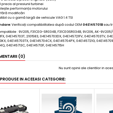
 precis al presiunii turbinei
ilește performanța motorului
 fără modificări
ibil cu o gamă largă de vehicule VAG 1.4 TSI
dare:
Verificați compatibilitatea după codul OEM
04E145701B
sau tr
ompatibile : 9V205, F31CEG-SR034B, F31CEGSR034B, 9V206, AK-9V205/0
1FX, 04E145703T, 2101583, 04E145703DX, 04E145721FV, 04E145703TV, 04
3KX, 04E145703TX, 04E145704CX, 04E145704PX, 04E145721G, 04E145701
4Q, 04E145713C, 04E145713F, 04E145715H
ENTARII (0)
Nu sunt opinii ale clientilor in ac
 PRODUSE IN ACEEASI CATEGORIE: