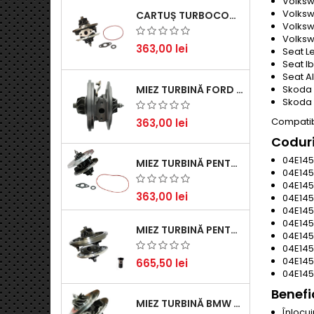
Volkswa
Volksw
CARTUȘ TURBOCOMPRESOR PENTRU VW, AUDI, SEAT, SKODA - MOTOR DIESEL 2.0 TDI
Volksw
Volksw
363,00 lei
Seat Le
Seat Ib
Seat Al
Skoda O
MIEZ TURBINĂ FORD TRANSIT 2.2 TDCI (2007-2016)
Skoda Y
Compatibi
363,00 lei
Codur
04E145
MIEZ TURBINĂ PENTRU CITROËN, FORD, MAZDA, MINI, PEUGEOT ȘI VOLVO - MOTORIZĂRI 1.6 HDI ȘI 1.6 D
04E145
04E145
363,00 lei
04E145
04E14
04E14
MIEZ TURBINĂ PENTRU AUDI, SEAT, SKODA ȘI VOLKSWAGEN - MOTORIZĂRI 2.0 TDI 103KW 140CP
04E145
04E145
04E145
665,50 lei
04E145
Benefic
MIEZ TURBINĂ BMW SERIA 1 (E81, E87) 120 D - CREȘTEȚI PERFORMANȚA ȘI RĂSPUNSUL MOTORULUI
Înlocui