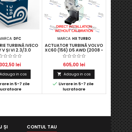
MARCA:
DFC
MARCA:
HX TURBO
MARC
IE TURBINĂ IVECO
ACTUATOR TURBINĂ VOLVO
TURBOSU
 V ȘI VI 2.3/3.0
XC60 (156) D5 AWD (2008 -
AUDI A8 4
2009) 2400 CCM, 136 KW,
275 HP
185 HP
302,50 lei
605,00 lei
60
Adauga in cos
Adauga in cos
Ad




rare in 5-7 zile
Livrare in 5-7 zile
Livra
lucratoare
lucratoare
lu
 ȘI
CONTUL TAU