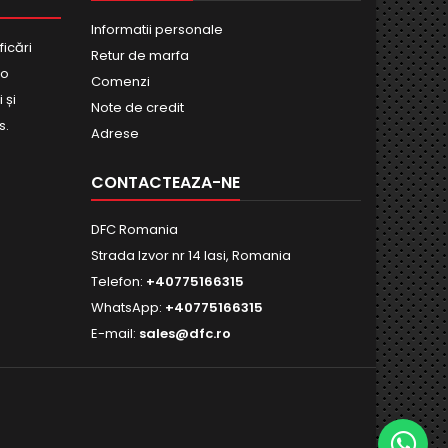
Informatii personale
ficări
Retur de marfa
bo
Comenzi
 și
Note de credit
s.
Adrese
CONTACTEAZA-NE
DFC Romania
Strada Izvor nr 14 Iasi, Romania
Telefon:
+40775166315
WhatsApp:
+40775166315
E-mail:
sales@dfc.ro