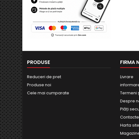
PRODUSE
FIRMA 
Reduceri de pret
Livrare
Produse noi
informar
Cele mai cumparate
Termeni și
Despre n
Plăți sec
Contact
Harta site
Magazin