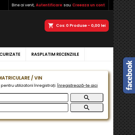
Bine ai venit,
Autentificare
sau
Creeaza un cont
×
×
×
a
Cos
0
Produse -
0,00 lei
ECURIZATE
RASPLATIM RECENZIILE
e
e
ATRICULARE / VIN
pentru utilizatorii înregistrați.
Înregistrează-te aici

