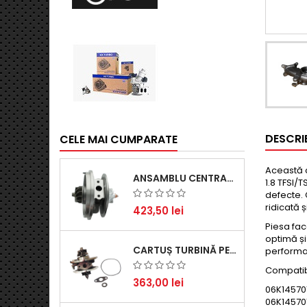
DESCRI
CELE MAI CUMPARATE
Această 
ANSAMBLU CENTRAL TURBINĂ PENTRU BMW SERIA 3, SERIA 5 ȘI X3 - PERFORMANȚĂ ȘI FIABILITATE
1.8 TFSI/
defecte. 
ridicată 
423,50 lei
Piesa fac
optimă și
CARTUȘ TURBINĂ PENTRU AUDI A4, A6, SKODA SUPERB ȘI VW PASSAT, MOTOR DIESEL 1.9 TDI
performa
Compatibi
363,00 lei
06K14570
06K14570