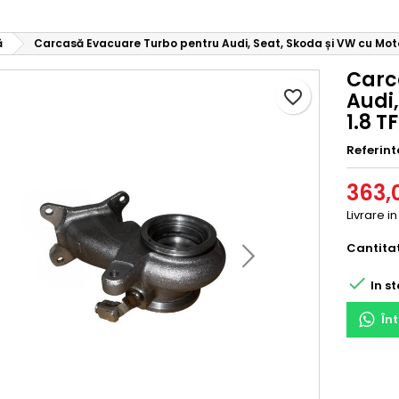
ă
Carcasă Evacuare Turbo pentru Audi, Seat, Skoda și VW cu Moto
Carc
favorite_border
Audi
1.8 T
Referint
363,0
Livrare in
Cantita

In st
În