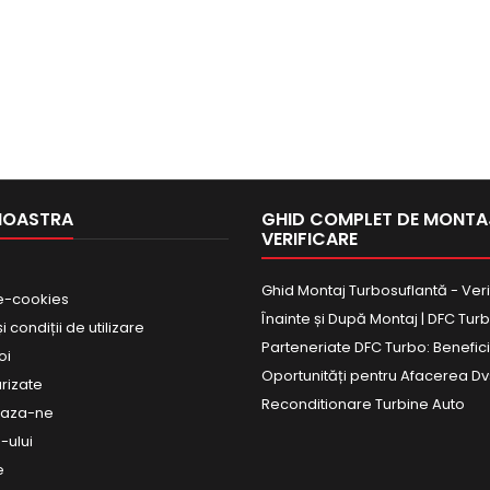
NOASTRA
GHID COMPLET DE MONTAJ
VERIFICARE
Ghid Montaj Turbosuflantă - Veri
e-cookies
Înainte și După Montaj | DFC Tur
 condiții de utilizare
Parteneriate DFC Turbo: Beneficii
oi
Oportunități pentru Afacerea Dv
urizate
Reconditionare Turbine Auto
eaza-ne
-ului
e