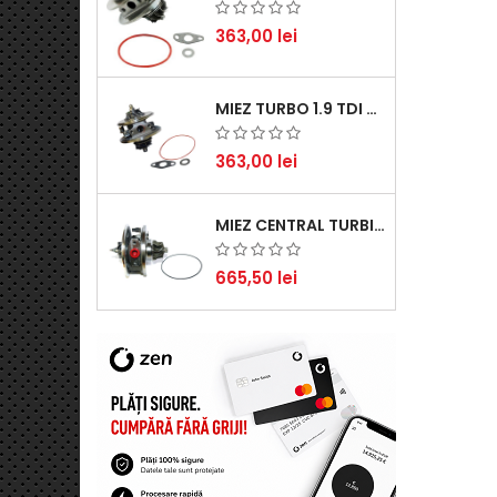
363,00 lei
MIEZ TURBO 1.9 TDI - PERFORMANȚĂ FIABILĂ PENTRU AUDI, SEAT, SKODA ȘI VW
363,00 lei
MIEZ CENTRAL TURBINĂ SUZUKI GRAND ESCUDO II 1.9 DDIS TRACȚIUNE INTEGRALĂ - MOTORIZARE 1.9L, 95 KW (129 CP)
665,50 lei