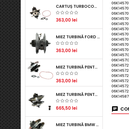
06K14570
CARTUȘ TURBOCOMPRESOR PENTRU VW, AUDI, SEAT, SKODA - MOTOR DIESEL 2.0 TDI
06K145701
06K14570
06K14570
363,00 lei
06K14570
06K14570
06K14570
MIEZ TURBINĂ FORD TRANSIT 2.2 TDCI (2007-2016)
06K14570
06K14570
06K14570
363,00 lei
06K14571
06K14571
06K14572
MIEZ TURBINĂ PENTRU CITROËN, FORD, MAZDA, MINI, PEUGEOT ȘI VOLVO - MOTORIZĂRI 1.6 HDI ȘI 1.6 D
06K14572
06K14572
363,00 lei
06K14572
06K14572
06K14572
MIEZ TURBINĂ PENTRU AUDI, SEAT, SKODA ȘI VOLKSWAGEN - MOTORIZĂRI 2.0 TDI 103KW 140CP
06K14587
665,50 lei
COM
MIEZ TURBINĂ BMW SERIA 1 (E81, E87) 120 D - CREȘTEȚI PERFORMANȚA ȘI RĂSPUNSUL MOTORULUI