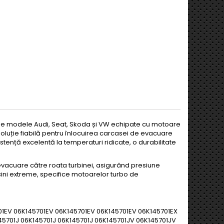
e modele Audi, Seat, Skoda și VW echipate cu motoare
o soluție fiabilă pentru înlocuirea carcasei de evacuare
tență excelentă la temperaturi ridicate, o durabilitate
 evacuare către roata turbinei, asigurând presiune
cini extreme, specifice motoarelor turbo de
01EV 06K145701EV 06K145701EV 06K145701EV 06K145701EX
45701J 06K145701J 06K145701J 06K145701JV 06K145701JV