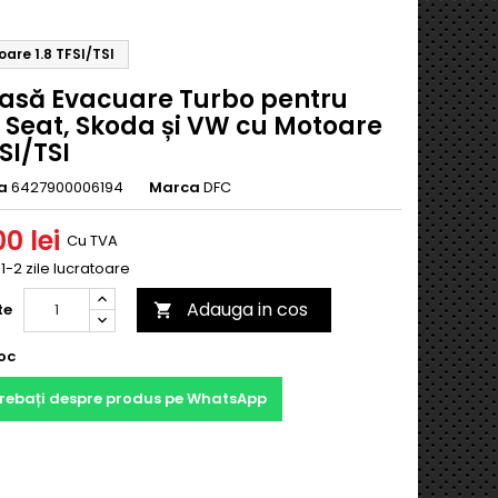
are 1.8 TFSI/TSI
asă Evacuare Turbo pentru
, Seat, Skoda și VW cu Motoare
FSI/TSI
a
6427900006194
Marca
DFC
0 lei
Cu TVA
 1-2 zile lucratoare
Adauga in cos
te

oc
trebați despre produs pe WhatsApp