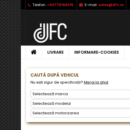
Telefon:
+40775166315
E-mail:
sales@dfc.ro
L
C
A
add_circle_outline
Ai 
Nu
dor
ACASA
LIVRARE
INFORMARE-COOKIES
CAUTĂ DUPĂ VEHICUL
Nu ești sigur de specificații?
Mergi la ghid