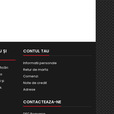
 ȘI
CONTUL TAU
Informatii personale
ficări
Retur de marfa
bo
Comenzi
 și
Note de credit
s.
Adrese
CONTACTEAZA-NE
DFC Romania