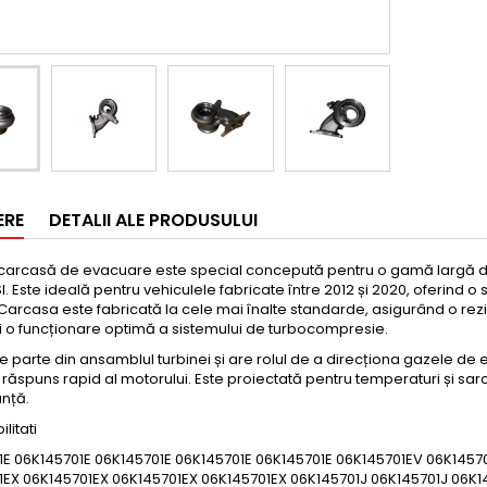
ERE
DETALII ALE PRODUSULUI
carcasă de evacuare este special concepută pentru o gamă largă d
TSI. Este ideală pentru vehiculele fabricate între 2012 și 2020, oferind 
Carcasa este fabricată la cele mai înalte standarde, asigurând o rezis
și o funcționare optimă a sistemului de turbocompresie.
e parte din ansamblul turbinei și are rolul de a direcționa gazele de
 răspuns rapid al motorului. Este proiectată pentru temperaturi și sar
nță.
litati
1E 06K145701E 06K145701E 06K145701E 06K145701E 06K145701EV 06K1457
1EX 06K145701EX 06K145701EX 06K145701EX 06K145701J 06K145701J 06K1