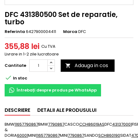
DFC 431380500 Set de reparatie,
turbo
Referinta
6427900004411
Marca
DFC
355,88 lei
Cu TVA
Livrare in 1-2 zile lucratoare
Adauga in cos
Cantitate


In stoc
Întrebați despre produs pe WhatsApp
DESCRIERE
DETALII ALE PRODUSULUI
BMW
11657790867
BMW
7790867
CASCO
CCH86019AS
DFC
431370001
FI
&
DORIA
60001
MINI
11657790867
MINI
7790867
SANDO
SCH860190
SIDAT
470