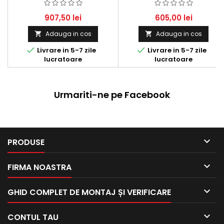
MITSUBISHI, 2.0 CRD/DI-D,
TDCI - 115 HP (2005 - 2012)
1968 CCM
907,50 lei
605,00 lei
Adauga in cos
Adauga in cos




Livrare in 5-7 zile
Livrare in 5-7 zile
lucratoare
lucratoare
Urmariti-ne pe Facebook

PRODUSE

FIRMA NOASTRA

GHID COMPLET DE MONTAJ ȘI VERIFICARE

CONTUL TAU