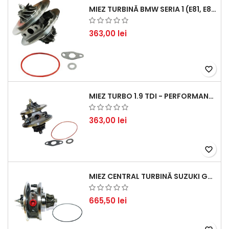
MIEZ TURBINĂ BMW SERIA 1 (E81, E87) 120 D - CREȘTEȚI PERFORMANȚA ȘI RĂSPUNSUL MOTORULUI
363,00 lei
favorite_border
MIEZ TURBO 1.9 TDI - PERFORMANȚĂ FIABILĂ PENTRU AUDI, SEAT, SKODA ȘI VW
363,00 lei
favorite_border
MIEZ CENTRAL TURBINĂ SUZUKI GRAND ESCUDO II 1.9 DDIS TRACȚIUNE INTEGRALĂ - MOTORIZARE 1.9L, 95 KW (129 CP)
665,50 lei