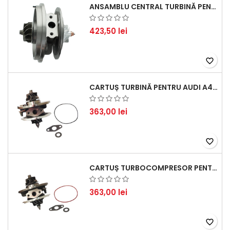
ANSAMBLU CENTRAL TURBINĂ PENTRU BMW SERIA 3, SERIA 5 ȘI X3 - PERFORMANȚĂ ȘI FIABILITATE
423,50 lei
favorite_border
CARTUȘ TURBINĂ PENTRU AUDI A4, A6, SKODA SUPERB ȘI VW PASSAT, MOTOR DIESEL 1.9 TDI
363,00 lei
favorite_border
CARTUȘ TURBOCOMPRESOR PENTRU VW, AUDI, SEAT, SKODA - MOTOR DIESEL 2.0 TDI
363,00 lei
favorite_border