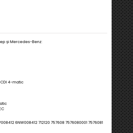
Jeep și Mercedes-Benz:
0 CDI 4-matic
atic
TEC
008412 6NW008412 712120 757608 7576080001 7576081