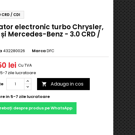
0 CRD / CDI
tor electronic turbo Chrysler,
 și Mercedes-Benz - 3.0 CRD /
a
432280026
Marca
DFC
0 lei
Cu TVA
n 5-7 zile lucratoare
Adauga in cos
te

re in 5-7 zile lucratoare
trebați despre produs pe WhatsApp