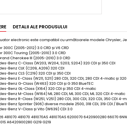
ERE
DETALII ALE PRODUSULUI
tuator electronic este compatibil cu următoarele modele Chrysler, 
er 300C (2005-2012) 3.0 CRD și V6 CRD
er 300C Touring (2005-2010) 3.0 CRD
rand Cherokee III (2005-2010) 3.0 CRD
es-Benz C-Class (W203, W204, S203, S204) 320 CDI și 350 CDI
es-Benz CLK (C209, A209) 320 CDI
es-Benz CLS (C219) 320 CDI și 350 CDI
es-Benz E-Class (W211, S211) 280 CDI, 320 CDI, 280 CDI 4-matic și 32
es-Benz G-Class (W463) 320 CDI și G 350 BlueTEC
es-Benz GL-Class (X164) 320 CDI și 350 CDI 4-matic
es-Benz M-Class (W164) ML 280 CDI, ML 300 CDI, ML 320 CDI 4-matic
es-Benz R-Class (W251, V251) 280 CDI, 300 CDI, 320 CDI, 350 CDI 4-m
es-Benz Sprinter (906) diverse modele 2500, 318 CDI, 319 CDI / Blue
es-Benz V-Class și Vito (W639) CDI 3.0
6 481070 481070 481070AS 481070AS 6200070 6420900280 66070 6NW
01S A6420900280 G219 G219