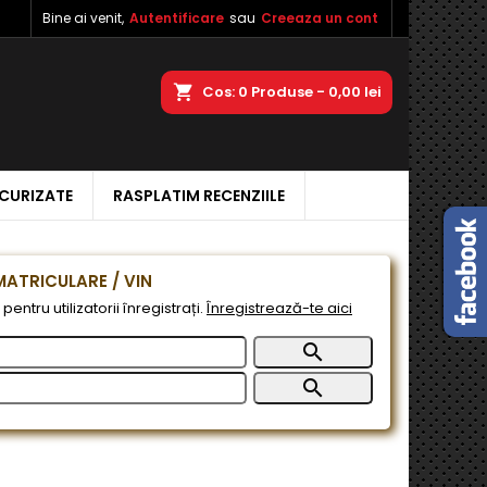
Bine ai venit,
Autentificare
sau
Creeaza un cont
×
×
×
a
Cos
0
Produse -
0,00 lei
ECURIZATE
RASPLATIM RECENZIILE
e
e
ATRICULARE / VIN
pentru utilizatorii înregistrați.
Înregistrează-te aici

