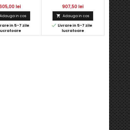
 (2008 - 2015) -
224 HP
605,00 lei
907,50 lei
Adauga in cos
Adauga in cos


rare in 5-7 zile
Livrare in 5-7 zile
lucratoare
lucratoare