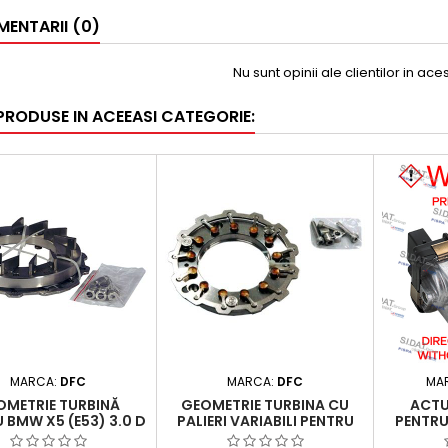
ENTARII (0)
Nu sunt opinii ale clientilor in ac
 PRODUSE IN ACEEASI CATEGORIE:
MARCA:
DFC
MARCA:
DFC
MA
OMETRIE TURBINĂ
GEOMETRIE TURBINA CU
ACTU
 BMW X5 (E53) 3.0 D
PALIERI VARIABILI PENTRU
PENTRU
 - 2006) 2993 CCM,
AUDI A4, A6, A8, ALLROAD,
GLK-CLA