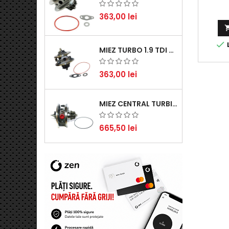
363,00 lei

L
MIEZ TURBO 1.9 TDI - PERFORMANȚĂ FIABILĂ PENTRU AUDI, SEAT, SKODA ȘI VW
363,00 lei
MIEZ CENTRAL TURBINĂ SUZUKI GRAND ESCUDO II 1.9 DDIS TRACȚIUNE INTEGRALĂ - MOTORIZARE 1.9L, 95 KW (129 CP)
665,50 lei