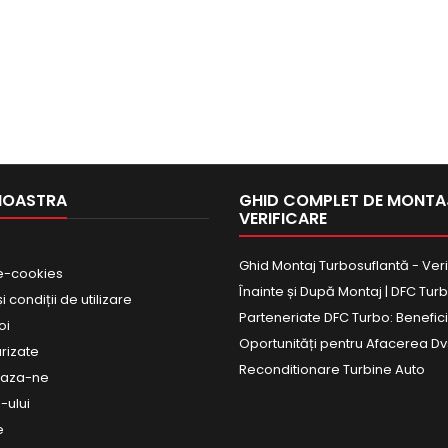
NOASTRA
GHID COMPLET DE MONTAJ
VERIFICARE
Ghid Montaj Turbosuflantă - Veri
e-cookies
Înainte și După Montaj | DFC Tur
 condiții de utilizare
Parteneriate DFC Turbo: Beneficii
oi
Oportunități pentru Afacerea Dv
urizate
Reconditionare Turbine Auto
eaza-ne
-ului
e