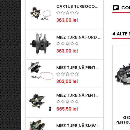
CARTUȘ TURBOCOMPRESOR PENTRU VW, AUDI, SEAT, SKODA - MOTOR DIESEL 2.0 TDI
COM
363,00 lei
4 ALTE
MIEZ TURBINĂ FORD TRANSIT 2.2 TDCI (2007-2016)
363,00 lei
MIEZ TURBINĂ PENTRU CITROËN, FORD, MAZDA, MINI, PEUGEOT ȘI VOLVO - MOTORIZĂRI 1.6 HDI ȘI 1.6 D
363,00 lei
MIEZ TURBINĂ PENTRU AUDI, SEAT, SKODA ȘI VOLKSWAGEN - MOTORIZĂRI 2.0 TDI 103KW 140CP
665,50 lei
GE
PENTRU
MIEZ TURBINĂ BMW SERIA 1 (E81, E87) 120 D - CREȘTEȚI PERFORMANȚA ȘI RĂSPUNSUL MOTORULUI
(2003