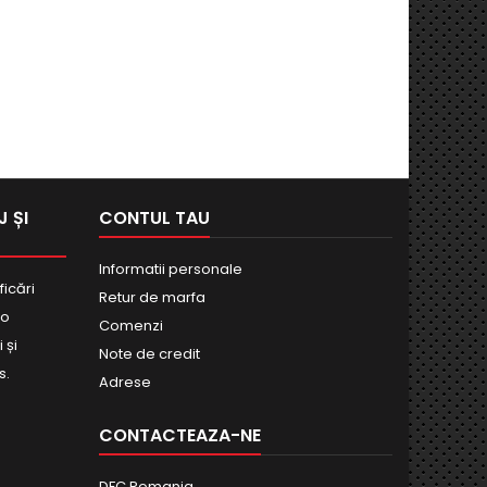
 ȘI
CONTUL TAU
Informatii personale
ficări
Retur de marfa
bo
Comenzi
 și
Note de credit
s.
Adrese
CONTACTEAZA-NE
DFC Romania