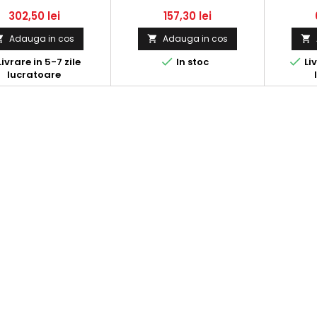
160 KW, 218 HP
SKODA SUPERB ȘI VW
4-MATIC
PASSAT - 2.5 TDI
302,50 lei
157,30 lei
Adauga in cos
Adauga in cos





ivrare in 5-7 zile
In stoc
Liv
lucratoare