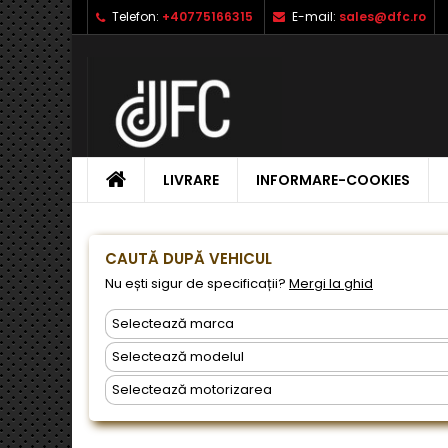
Telefon:
+40775166315
E-mail:
sales@dfc.ro
L
C
A
add_circle_outline
Ai 
Nu
dor
ACASA
LIVRARE
INFORMARE-COOKIES
CAUTĂ DUPĂ VEHICUL
Nu ești sigur de specificații?
Mergi la ghid