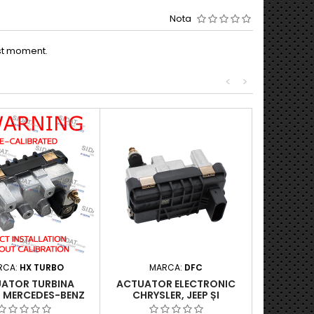
Nota
est moment.
<
>
RCA:
HX TURBO
MARCA:
DFC
ATOR TURBINA
ACTUATOR ELECTRONIC
 MERCEDES-BENZ
CHRYSLER, JEEP ȘI
SS (X204) 320 CDI
MERCEDES-BENZ PENTRU 3.0