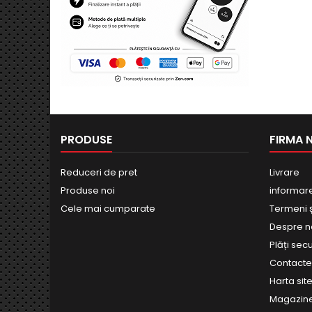
PRODUSE
FIRMA 
Reduceri de pret
Livrare
Produse noi
informar
Cele mai cumparate
Termeni și
Despre n
Plăți sec
Contact
Harta site
Magazin