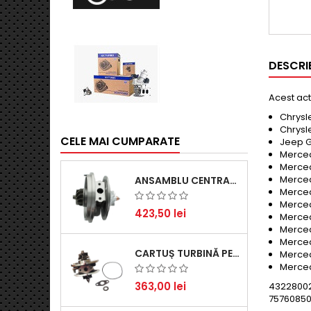
DESCRI
Acest ac
Chrysl
Chrysl
CELE MAI CUMPARATE
Jeep G
Merced
Merced
Merced
ANSAMBLU CENTRAL TURBINĂ PENTRU BMW SERIA 3, SERIA 5 ȘI X3 - PERFORMANȚĂ ȘI FIABILITATE
Merced
Merced
423,50 lei
Merced
Merced
Merced
CARTUȘ TURBINĂ PENTRU AUDI A4, A6, SKODA SUPERB ȘI VW PASSAT, MOTOR DIESEL 1.9 TDI
Merced
Merced
363,00 lei
43228002
75760850