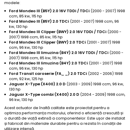
modele:
Ford Mondeo III (B5Y) 2.0 16V TDDi / TDCi
(2000 - 2007) 1998
ccm, 85 kw, 115 hp
Ford Mondeo III (B5Y) 2.0 TDCi
(2001 - 2007) 1998 ccm, 96
kw, 130 hp
Ford Mondeo III Clipper (BWY) 2.0 16V TDDi / TDCi
(2000 -
2007) 1998 ccm, 85 kw, 115 hp
Ford Mondeo III Clipper (BWY) 2.0 TDCi
(2001 - 2007) 1998
ccm, 96 kw, 130 hp
Ford Mondeo III limuzina (B4Y) 2.0 16V TDDi / TDCi
(2000 -
2007) 1998 ccm, 85 kw, 115 hp
Ford Mondeo III limuzina (B4Y) 2.0 TDCi
(2001 - 2007) 1998
ccm, 96 kw, 130 hp
Ford Transit caroserie (FA_ _) 2.0 TDCi
(2002 - 2006) 1998
ccm, 92 kw, 125 hp
Jaguar X-Type (X400) 2.0 D
(2003 - 2009) 1998 ccm, 96 kw,
130 hp
Jaguar X-Type combi (X400) 2.0 D
(2004 - 2009) 1998 ccm,
96 kw, 130 hp
Acest actuator de înaltă calitate este proiectat pentru a
optimiza performanța motorului, oferind o eficiență crescută și
o durată de viață extinsă a componentelor. Este ușor de instalat
și fabricat din materiale durabile pentru a rezista în condiții de
utilizare intensă.