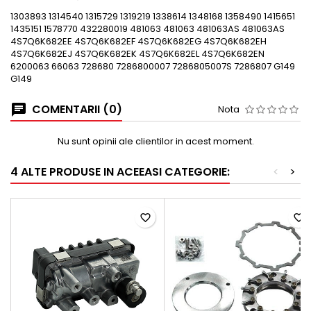
1303893 1314540 1315729 1319219 1338614 1348168 1358490 1415651
1435151 1578770 432280019 481063 481063 481063AS 481063AS
4S7Q6K682EE 4S7Q6K682EF 4S7Q6K682EG 4S7Q6K682EH
4S7Q6K682EJ 4S7Q6K682EK 4S7Q6K682EL 4S7Q6K682EN
6200063 66063 728680 7286800007 7286805007S 7286807 G149
G149
COMENTARII (0)
Nota
Nu sunt opinii ale clientilor in acest moment.
4 ALTE PRODUSE IN ACEEASI CATEGORIE:
<
>
favorite_border
favorite_border