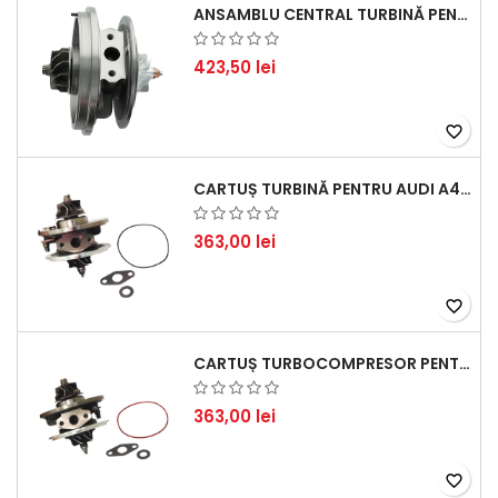
ANSAMBLU CENTRAL TURBINĂ PENTRU BMW SERIA 3, SERIA 5 ȘI X3 - PERFORMANȚĂ ȘI FIABILITATE
423,50 lei
favorite_border
CARTUȘ TURBINĂ PENTRU AUDI A4, A6, SKODA SUPERB ȘI VW PASSAT, MOTOR DIESEL 1.9 TDI
363,00 lei
favorite_border
CARTUȘ TURBOCOMPRESOR PENTRU VW, AUDI, SEAT, SKODA - MOTOR DIESEL 2.0 TDI
363,00 lei
favorite_border