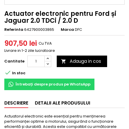
Actuator electronic pentru Ford și
Jaguar 2.0 TDCi / 2.0 D
Referinta
6427900003865
Marca
DFC
907,50 lei
Cu TVA
Livrare in 1-2 zile lucratoare
Adauga in cos
Cantitate


In stoc
Întrebați despre produs pe WhatsApp
DESCRIERE
DETALII ALE PRODUSULUI
Actuatorul electronic este esențial pentru menținerea
performanței optime a motorului, asigurând o funcționare
eficientă și durabilă. Acesta este compatibil cu următoarele