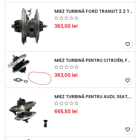
MIEZ TURBINĂ FORD TRANSIT 2.2 TDCI (2007-2016)
363,00 lei
favorite_border
MIEZ TURBINĂ PENTRU CITROËN, FORD, MAZDA, MINI, PEUGEOT ȘI VOLVO - MOTORIZĂRI 1.6 HDI ȘI 1.6 D
363,00 lei
favorite_border
MIEZ TURBINĂ PENTRU AUDI, SEAT, SKODA ȘI VOLKSWAGEN - MOTORIZĂRI 2.0 TDI 103KW 140CP
665,50 lei
favorite_border