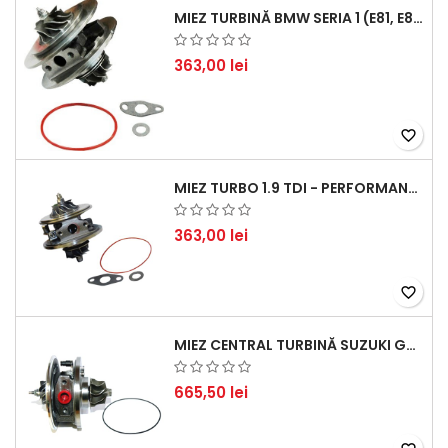
MIEZ TURBINĂ BMW SERIA 1 (E81, E87) 120 D - CREȘTEȚI PERFORMANȚA ȘI RĂSPUNSUL MOTORULUI
363,00 lei
favorite_border
MIEZ TURBO 1.9 TDI - PERFORMANȚĂ FIABILĂ PENTRU AUDI, SEAT, SKODA ȘI VW
363,00 lei
favorite_border
MIEZ CENTRAL TURBINĂ SUZUKI GRAND ESCUDO II 1.9 DDIS TRACȚIUNE INTEGRALĂ - MOTORIZARE 1.9L, 95 KW (129 CP)
665,50 lei