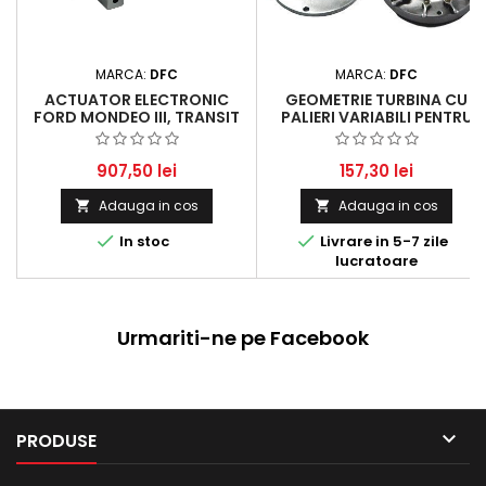
MARCA:
DFC
MARCA:
DFC
ACTUATOR ELECTRONIC
GEOMETRIE TURBINA CU
FORD MONDEO III, TRANSIT
PALIERI VARIABILI PENTRU
CAROSERIE ȘI JAGUAR X-
AUDI A4, A6, A8, SKODA
TYPE - 2.0 TDDI / TDCI / D
SUPERB ȘI VW PASSAT - 1.9
TDI ȘI 2.0 TDI
907,50 lei
157,30 lei
Adauga in cos
Adauga in cos




In stoc
Livrare in 5-7 zile
lucratoare
Urmariti-ne pe Facebook

PRODUSE