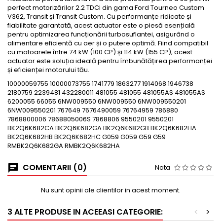
perfect motorizărilor 2.2 TDCi din gama Ford Tourneo Custom
V362, Transit și Transit Custom. Cu performanțe ridicate și
fiabilitate garantată, acest actuator este o piesă esențială
pentru optimizarea funcționării turbosuflantei, asigurând o
alimentare eficientă cu aer și o putere optimă. Fiind compatibil
cu motoarele între 74 kW (100 CP) și 114 kW (155 CP), acest
actuator este soluția ideală pentru îmbunătățirea performanței
și eficienței motorului tău.
10000059755 10000073755 1741779 1863277 1914068 1946738
2180759 2239481 432280011 481055 481055 481055AS 481055AS
6200055 66055 6NW009550 6NW009550 6NW009550201
6NW009550201 767649 7676490059 76764959 786880
7868800006 7868805006S 7868806 9550201 9550201
BK2Q6K682CA BK2Q6K682GA BK2Q6K682GB BK2Q6K682HA
BK2Q6K682HB BK2Q6K682HC G059 G059 G59 G59
RMBK2Q6K682GA RMBK2Q6K682HA
COMENTARII (0)
Nota
Nu sunt opinii ale clientilor in acest moment.
3 ALTE PRODUSE IN ACEEASI CATEGORIE:
<
>