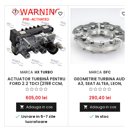
favorite_border
favorite_border
MARCA:
HX TURBO
MARCA:
DFC
ACTUATOR TURBINĂ PENTRU
GEOMETRIE TURBINA AUDI
FORD 2.2 TDCI (2198 CCM,
A3, SEAT ALTEA, LEON,
74-114 KW, 100-155 HP)
TOLEDO, SKODA LAURA,
OCTAVIA, VW BORA, GOLF,
PASSAT, TOURAN - 2.0 TDI
605,00 lei
290,40 lei
(2006-2013)
Adauga in cos
Adauga in cos




Livrare in 5-7 zile
In stoc
lucratoare