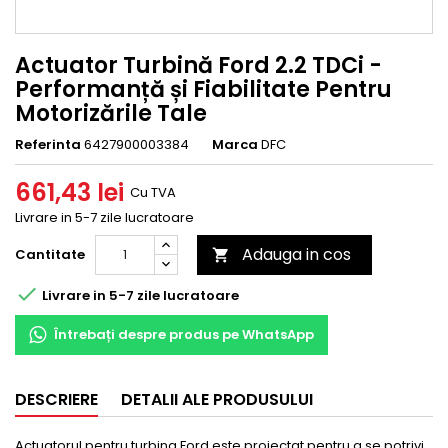
Actuator Turbină Ford 2.2 TDCi -
Performanță și Fiabilitate Pentru
Motorizările Tale
Referinta
6427900003384
Marca
DFC
661,43 lei
Cu TVA
Livrare in 5-7 zile lucratoare
Adauga in cos
Cantitate


Livrare in 5-7 zile lucratoare
Întrebați despre produs pe WhatsApp
DESCRIERE
DETALII ALE PRODUSULUI
Actuatorul pentru turbina Ford este proiectat pentru a se potrivi