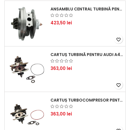
ANSAMBLU CENTRAL TURBINĂ PENTRU BMW SERIA 3, SERIA 5 ȘI X3 - PERFORMANȚĂ ȘI FIABILITATE
423,50 lei
favorite_border
CARTUȘ TURBINĂ PENTRU AUDI A4, A6, SKODA SUPERB ȘI VW PASSAT, MOTOR DIESEL 1.9 TDI
363,00 lei
favorite_border
CARTUȘ TURBOCOMPRESOR PENTRU VW, AUDI, SEAT, SKODA - MOTOR DIESEL 2.0 TDI
363,00 lei