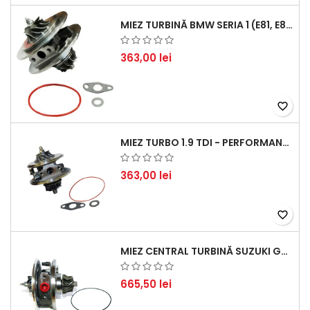
MIEZ TURBINĂ BMW SERIA 1 (E81, E87) 120 D - CREȘTEȚI PERFORMANȚA ȘI RĂSPUNSUL MOTORULUI
363,00 lei
favorite_border
MIEZ TURBO 1.9 TDI - PERFORMANȚĂ FIABILĂ PENTRU AUDI, SEAT, SKODA ȘI VW
363,00 lei
favorite_border
MIEZ CENTRAL TURBINĂ SUZUKI GRAND ESCUDO II 1.9 DDIS TRACȚIUNE INTEGRALĂ - MOTORIZARE 1.9L, 95 KW (129 CP)
665,50 lei