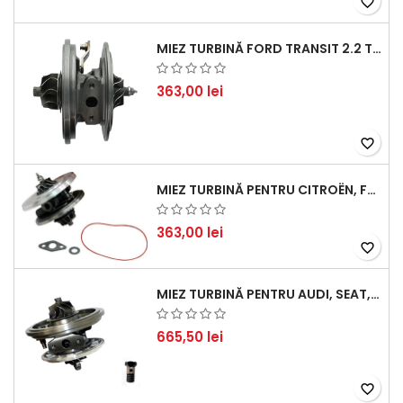
favorite_border
MIEZ TURBINĂ FORD TRANSIT 2.2 TDCI (2007-2016)
363,00 lei
favorite_border
MIEZ TURBINĂ PENTRU CITROËN, FORD, MAZDA, MINI, PEUGEOT ȘI VOLVO - MOTORIZĂRI 1.6 HDI ȘI 1.6 D
363,00 lei
favorite_border
MIEZ TURBINĂ PENTRU AUDI, SEAT, SKODA ȘI VOLKSWAGEN - MOTORIZĂRI 2.0 TDI 103KW 140CP
665,50 lei
favorite_border