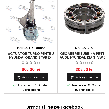
MARCA:
HX TURBO
MARCA:
DFC
ACTUATOR TURBO PENTRU
GEOMETRIE TURBINA PENTRU
HYUNDAI GRAND STAREX,
AUDI, HYUNDAI, KIA ȘI VW 2.
H200 ȘI KIA SORENTO -
TDI / 2.5 CRDI
MOTOARE 2.5 CRDI
605,00 lei
302,50 lei
Adauga in cos
Adauga in cos




Livrare in 5-7 zile
Livrare in 5-7 zile
lucratoare
lucratoare
Urmariti-ne pe Facebook