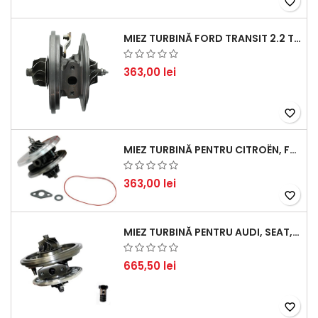
favorite_border
MIEZ TURBINĂ FORD TRANSIT 2.2 TDCI (2007-2016)
363,00 lei
favorite_border
MIEZ TURBINĂ PENTRU CITROËN, FORD, MAZDA, MINI, PEUGEOT ȘI VOLVO - MOTORIZĂRI 1.6 HDI ȘI 1.6 D
363,00 lei
favorite_border
MIEZ TURBINĂ PENTRU AUDI, SEAT, SKODA ȘI VOLKSWAGEN - MOTORIZĂRI 2.0 TDI 103KW 140CP
665,50 lei
favorite_border