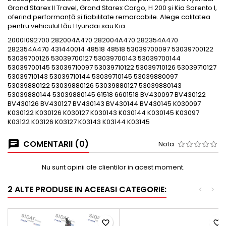
Grand Starex II Travel, Grand Starex Cargo, H 200 și Kia Sorento I,
oferind performanță și fiabilitate remarcabile. Alege calitatea
pentru vehiculul tău Hyundai sau Kia.
20001092700 282004A470 282004A470 282354A470
282354A470 431440014 48518 48518 53039700097 53039700122
53039700126 53039700127 53039700143 53039700144
53039700145 53039710097 53039710122 53039710126 53039710127
53039710143 53039710144 53039710145 53039880097
53039880122 53039880126 53039880127 53039880143
53039880144 53039880145 61518 6601518 BV430097 BV430122
BV430126 BV430127 BV430143 BV430144 BV430145 K030097
K030122 K030126 K030127 K030143 K030144 K030145 K03097
K03122 K03126 K03127 K03143 K03144 K03145
COMENTARII (0)
Nota
Nu sunt opinii ale clientilor in acest moment.
2 ALTE PRODUSE IN ACEEASI CATEGORIE:
<
>
favorite_border
favorite_border