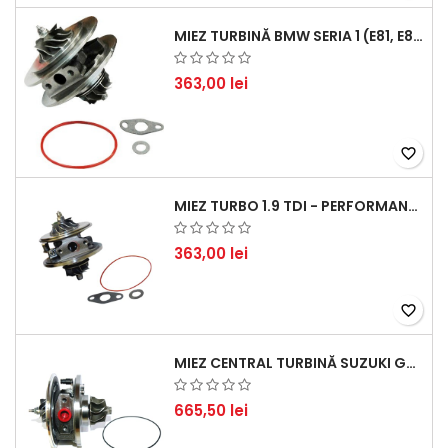
MIEZ TURBINĂ BMW SERIA 1 (E81, E87) 120 D - CREȘTEȚI PERFORMANȚA ȘI RĂSPUNSUL MOTORULUI
363,00 lei
favorite_border
MIEZ TURBO 1.9 TDI - PERFORMANȚĂ FIABILĂ PENTRU AUDI, SEAT, SKODA ȘI VW
363,00 lei
favorite_border
MIEZ CENTRAL TURBINĂ SUZUKI GRAND ESCUDO II 1.9 DDIS TRACȚIUNE INTEGRALĂ - MOTORIZARE 1.9L, 95 KW (129 CP)
665,50 lei