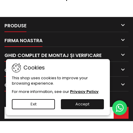

PRODUSE

FIRMA NOASTRA

GHID COMPLET DE MONTAJ ȘI VERIFICARE
Cookies

CONTUL TAU
This shop uses cookies to improve your
browsing experience.

CONTACTEAZA-NE
For more information, see our
Privacy Policy
.
BULETIN INFORMATIV
Exit
Accept
© Copyright 2026 DFC Romania. Toate drepturile rezervate.