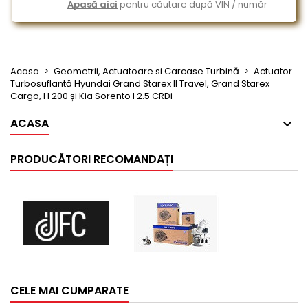
Apasă aici
pentru căutare după VIN / număr
Acasa
Geometrii, Actuatoare si Carcase Turbină
Actuator
Turbosuflantă Hyundai Grand Starex II Travel, Grand Starex
Cargo, H 200 și Kia Sorento I 2.5 CRDi
ACASA
PRODUCĂTORI RECOMANDAȚI
CELE MAI CUMPARATE