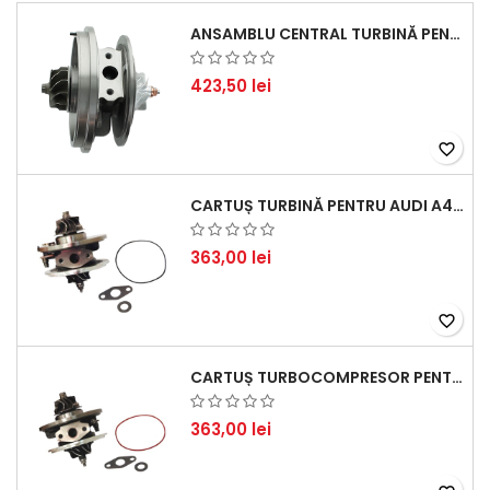
ANSAMBLU CENTRAL TURBINĂ PENTRU BMW SERIA 3, SERIA 5 ȘI X3 - PERFORMANȚĂ ȘI FIABILITATE
423,50 lei
favorite_border
CARTUȘ TURBINĂ PENTRU AUDI A4, A6, SKODA SUPERB ȘI VW PASSAT, MOTOR DIESEL 1.9 TDI
363,00 lei
favorite_border
CARTUȘ TURBOCOMPRESOR PENTRU VW, AUDI, SEAT, SKODA - MOTOR DIESEL 2.0 TDI
363,00 lei