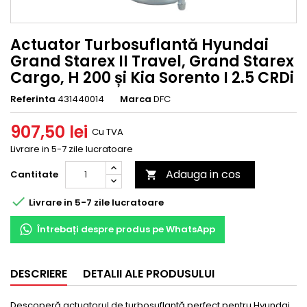
Actuator Turbosuflantă Hyundai
Grand Starex II Travel, Grand Starex
Cargo, H 200 și Kia Sorento I 2.5 CRDi
Referinta
431440014
Marca
DFC
907,50 lei
Cu TVA
Livrare in 5-7 zile lucratoare
Adauga in cos
Cantitate


Livrare in 5-7 zile lucratoare
Întrebați despre produs pe WhatsApp
DESCRIERE
DETALII ALE PRODUSULUI
Descoperă actuatorul de turbosuflantă perfect pentru Hyundai