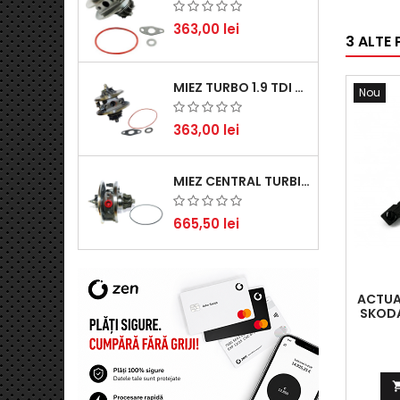
363,00 lei
3 ALTE
MIEZ TURBO 1.9 TDI - PERFORMANȚĂ FIABILĂ PENTRU AUDI, SEAT, SKODA ȘI VW
Nou
363,00 lei
MIEZ CENTRAL TURBINĂ SUZUKI GRAND ESCUDO II 1.9 DDIS TRACȚIUNE INTEGRALĂ - MOTORIZARE 1.9L, 95 KW (129 CP)
665,50 lei
ACTUAT
SKODA