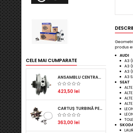
DESCRI
Geometrie
produs es
AUDI
CELE MAI CUMPARATE
A3 (
A3 (
A3 (
A3 S
ANSAMBLU CENTRAL TURBINĂ PENTRU BMW SERIA 3, SERIA 5 ȘI X3 - PERFORMANȚĂ ȘI FIABILITATE
SEAT
ALTE
423,50 lei
ALTE
ALTE
ALTE
CARTUȘ TURBINĂ PENTRU AUDI A4, A6, SKODA SUPERB ȘI VW PASSAT, MOTOR DIESEL 1.9 TDI
LEON
LEON
TOLE
363,00 lei
SKOD
LAUR