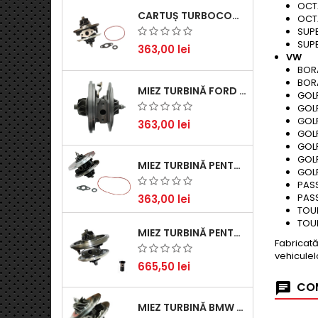
OCTA
CARTUȘ TURBOCOMPRESOR PENTRU VW, AUDI, SEAT, SKODA - MOTOR DIESEL 2.0 TDI
OCTA
SUPE
SUPE
363,00 lei
VW
BORA
BORA
MIEZ TURBINĂ FORD TRANSIT 2.2 TDCI (2007-2016)
GOLF
GOLF
GOLF
363,00 lei
GOLF
GOLF
GOLF
MIEZ TURBINĂ PENTRU CITROËN, FORD, MAZDA, MINI, PEUGEOT ȘI VOLVO - MOTORIZĂRI 1.6 HDI ȘI 1.6 D
GOLF
PASS
PASS
363,00 lei
TOUR
TOUR
MIEZ TURBINĂ PENTRU AUDI, SEAT, SKODA ȘI VOLKSWAGEN - MOTORIZĂRI 2.0 TDI 103KW 140CP
Fabricată
vehiculel
665,50 lei
COM
MIEZ TURBINĂ BMW SERIA 1 (E81, E87) 120 D - CREȘTEȚI PERFORMANȚA ȘI RĂSPUNSUL MOTORULUI