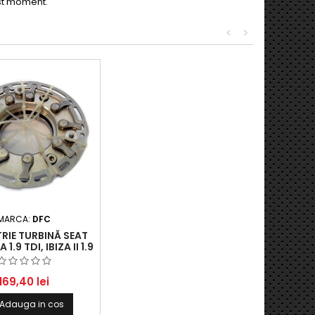
est moment.
<
>
MARCA:
DFC
RIE TURBINĂ SEAT
.9 TDI, IBIZA II 1.9
TOLEDO I 1.9 TDI,
GEN GOLF III 1.9
 PASSAT 1.9 TDI
169,40 lei
Adauga in cos