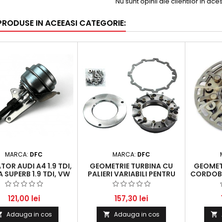
Nu sunt opinii ale clientilor in ac
 PRODUSE IN ACEEASI CATEGORIE:
MARCA:
DFC
MARCA:
DFC
OR AUDI A4 1.9 TDI,
GEOMETRIE TURBINA CU
GEOMET
 SUPERB 1.9 TDI, VW
PALIERI VARIABILI PENTRU
CORDOBA 1
PASSAT 1.9 TDI
AUDI A4, A6, A8, SKODA
TDI, 
SUPERB ȘI VW PASSAT - 1.9
VOLKSWA
TDI ȘI 2.0 TDI
TDI,
121,00 lei
157,30 lei
Adauga in cos
Adauga in cos


