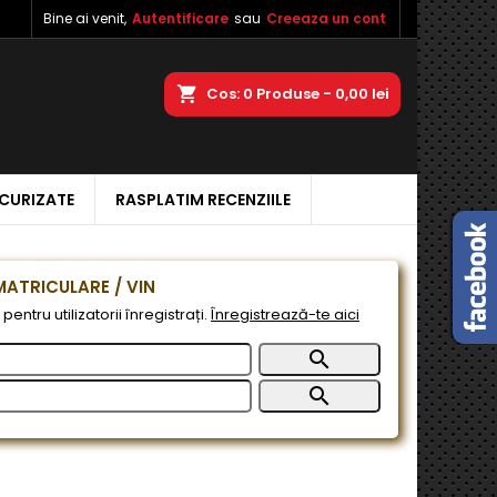
Bine ai venit,
Autentificare
sau
Creeaza un cont
×
×
×
a
Cos
0
Produse -
0,00 lei
ECURIZATE
RASPLATIM RECENZIILE
e
e
ATRICULARE / VIN
pentru utilizatorii înregistrați.
Înregistrează-te aici

