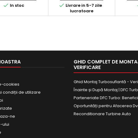


In stoc
Livrare in 5-7 zile
lucratoare
NOASTRA
GHID COMPLET DE MONTAJ
VERIFICARE
Ghid Montaj Turbosuflantă - Veri
e-cookies
Înainte și După Montaj | DFC Tur
 condiții de utilizare
Parteneriate DFC Turbo: Beneficii
oi
Oportunități pentru Afacerea Dv
urizate
Reconditionare Turbine Auto
eaza-ne
-ului
e