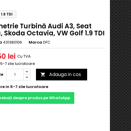
1.9 TDI
etrie Turbină Audi A3, Seat
, Skoda Octavia, VW Golf 1.9 TDI
a
431380106
Marca
DFC
0 lei
Cu TVA
n 5-7 zile lucratoare
Adauga in cos
te

re in 5-7 zile lucratoare
trebați despre produs pe WhatsApp