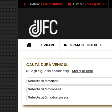
Telefon:
+40775166315
E-mail:
sales@dfc.ro
L
C
A
add_circle_outline
Ai 
Nu
dor
ACASA
LIVRARE
INFORMARE-COOKIES
CAUTĂ DUPĂ VEHICUL
Nu ești sigur de specificații?
Mergi la ghid