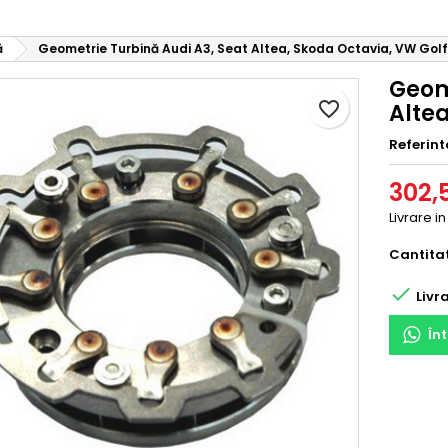
ă
Geometrie Turbină Audi A3, Seat Altea, Skoda Octavia, VW Golf 
Geom
favorite_border
Altea
Referint
302,5
Livrare i
Cantita

Livra
În