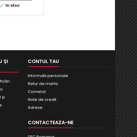

In stoc
 ȘI
CONTUL TAU
Informatii personale
ficări
Retur de marfa
bo
Comenzi
 și
Note de credit
s.
Adrese
CONTACTEAZA-NE
DFC Romania