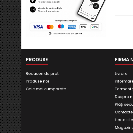
PRODUSE
FIRMA 
Reduceri de pret
Livrare
Produse noi
informar
Cele mai cumparate
Termeni și
Despre n
Plăți sec
Contact
Harta site
Magazin