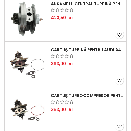
ANSAMBLU CENTRAL TURBINĂ PENTRU BMW SERIA 3, SERIA 5 ȘI X3 - PERFORMANȚĂ ȘI FIABILITATE
423,50 lei
favorite_border
CARTUȘ TURBINĂ PENTRU AUDI A4, A6, SKODA SUPERB ȘI VW PASSAT, MOTOR DIESEL 1.9 TDI
363,00 lei
favorite_border
CARTUȘ TURBOCOMPRESOR PENTRU VW, AUDI, SEAT, SKODA - MOTOR DIESEL 2.0 TDI
363,00 lei
favorite_border