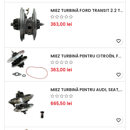
MIEZ TURBINĂ FORD TRANSIT 2.2 TDCI (2007-2016)
363,00 lei
favorite_border
MIEZ TURBINĂ PENTRU CITROËN, FORD, MAZDA, MINI, PEUGEOT ȘI VOLVO - MOTORIZĂRI 1.6 HDI ȘI 1.6 D
363,00 lei
favorite_border
MIEZ TURBINĂ PENTRU AUDI, SEAT, SKODA ȘI VOLKSWAGEN - MOTORIZĂRI 2.0 TDI 103KW 140CP
665,50 lei
favorite_border