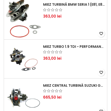
MIEZ TURBINĂ BMW SERIA 1 (E81, E87) 120 D - CREȘTEȚI PERFORMANȚA ȘI RĂSPUNSUL MOTORULUI
363,00 lei
favorite_border
MIEZ TURBO 1.9 TDI - PERFORMANȚĂ FIABILĂ PENTRU AUDI, SEAT, SKODA ȘI VW
363,00 lei
favorite_border
MIEZ CENTRAL TURBINĂ SUZUKI GRAND ESCUDO II 1.9 DDIS TRACȚIUNE INTEGRALĂ - MOTORIZARE 1.9L, 95 KW (129 CP)
665,50 lei