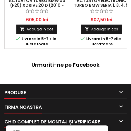
ACTUATOR TURBO BMW X3
ACTUATOR ELECTRONIC
(F25) XDRIVE 20 D (2010 -
TURBO BMW SERIA 1, 3, 4, 5,
2014) 1995 CCM, 135 KW, 184
X1, X3 - 320D, 520D, XDRIVE
HP
- 1995 CCM, 135 KW
605,00 lei
907,50 lei
Adauga in cos
Adauga in cos




Livrare in 5-7 zile
Livrare in 5-7 zile
lucratoare
lucratoare
Urmariti-ne pe Facebook

PRODUSE

FIRMA NOASTRA

GHID COMPLET DE MONTAJ ȘI VERIFICARE