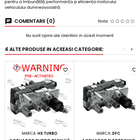
pentru a îmbunătăți performanța și eficiența motorului
vehiculului dumneavoastră.
COMENTARII (0)
Nota
Nu sunt opinii ale clientilor in acest moment.
4 ALTE PRODUSE IN ACEEASI CATEGORIE:
<
>
favorite_border
favorite_border
MARCA:
HX TURBO
MARCA:
DFC