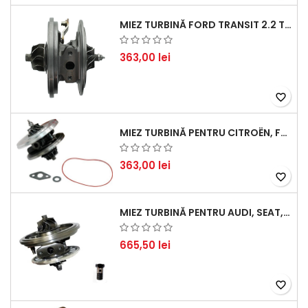
MIEZ TURBINĂ FORD TRANSIT 2.2 TDCI (2007-2016)
363,00 lei
favorite_border
MIEZ TURBINĂ PENTRU CITROËN, FORD, MAZDA, MINI, PEUGEOT ȘI VOLVO - MOTORIZĂRI 1.6 HDI ȘI 1.6 D
363,00 lei
favorite_border
MIEZ TURBINĂ PENTRU AUDI, SEAT, SKODA ȘI VOLKSWAGEN - MOTORIZĂRI 2.0 TDI 103KW 140CP
665,50 lei
favorite_border