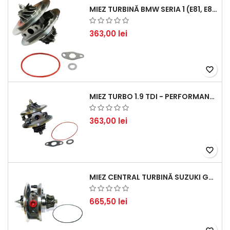
MIEZ TURBINĂ BMW SERIA 1 (E81, E87) 120 D - CREȘTEȚI PERFORMANȚA ȘI RĂSPUNSUL MOTORULUI
363,00 lei
favorite_border
MIEZ TURBO 1.9 TDI - PERFORMANȚĂ FIABILĂ PENTRU AUDI, SEAT, SKODA ȘI VW
363,00 lei
favorite_border
MIEZ CENTRAL TURBINĂ SUZUKI GRAND ESCUDO II 1.9 DDIS TRACȚIUNE INTEGRALĂ - MOTORIZARE 1.9L, 95 KW (129 CP)
665,50 lei