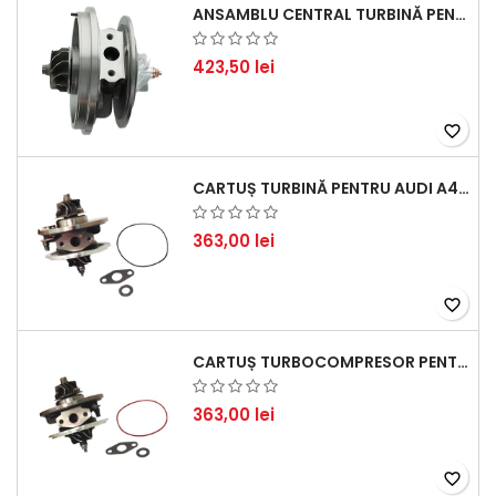
ANSAMBLU CENTRAL TURBINĂ PENTRU BMW SERIA 3, SERIA 5 ȘI X3 - PERFORMANȚĂ ȘI FIABILITATE
423,50 lei
favorite_border
CARTUȘ TURBINĂ PENTRU AUDI A4, A6, SKODA SUPERB ȘI VW PASSAT, MOTOR DIESEL 1.9 TDI
363,00 lei
favorite_border
CARTUȘ TURBOCOMPRESOR PENTRU VW, AUDI, SEAT, SKODA - MOTOR DIESEL 2.0 TDI
363,00 lei
favorite_border