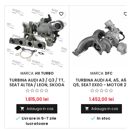
favorite_border
favorite_border
MARCA:
HX TURBO
MARCA:
DFC
TURBINA AUDI A3 / Q3 / TT,
TURBINA AUDI A4, A5, A6,
SEAT ALTEA / LEON, SKODA
Q5, SEAT EXEO - MOTOR 2.0
OCTAVIA / SUPERB, VW
TFSI (2008-2018)
BORA / CC / GOLF / PASSAT
/ SHARAN / 2.0 TFSI / TSI
1.815,00 lei
1.452,00 lei
Adauga in cos
Adauga in cos




Livrare in 5-7 zile
In stoc
lucratoare