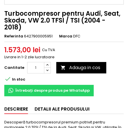
Turbocompresor pentru Audi, Seat,
Skoda, VW 2.0 TFSI / TSI (2004 -
2018)
Referinta
6427900005951
Marca
DFC
1.573,00 lei
Cu TVA
Livrare in 1-2 zile lucratoare
Adauga in cos
Cantitate


In stoc
Întrebați despre produs pe WhatsApp
DESCRIERE
DETALII ALE PRODUSULUI
Descoperă turbocompresorul premium potrivit pentru
motoarele 2.0 TFSI / TSI de la Audi, Seat, Skoda și VW, utilizate în