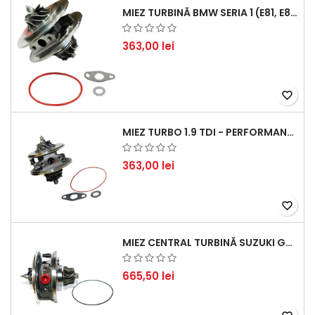
MIEZ TURBINĂ BMW SERIA 1 (E81, E87) 120 D - CREȘTEȚI PERFORMANȚA ȘI RĂSPUNSUL MOTORULUI
363,00 lei
favorite_border
MIEZ TURBO 1.9 TDI - PERFORMANȚĂ FIABILĂ PENTRU AUDI, SEAT, SKODA ȘI VW
363,00 lei
favorite_border
MIEZ CENTRAL TURBINĂ SUZUKI GRAND ESCUDO II 1.9 DDIS TRACȚIUNE INTEGRALĂ - MOTORIZARE 1.9L, 95 KW (129 CP)
665,50 lei