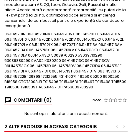
modele precum A3, Q3, Leon, Octavia, Golf, Passat și multe
altele. Acesta oferă o performanță remarcabilă, cu puteri de la
147 kW până la 211 hp, optimizând accelerarea și eficiența
consumului de combustibil pentru o experiență de conducere
excepțională.
06J145701N 06J145701NV 06J145701NX 06J145701T 06J145701TV
06J145701TX 06J145702K 06J145702KV 06J145702KX 06J145702L
06J145702LV 06J145702LX 06J145702T 06J145713A 06J145713AV
06J145713AX 06J145713K 06J145713KV 06J145713KX 06J145713L
06J145713LV 06J145713LX 53039700290 53039710290
53039880290 9VA02 K030290 06H145713C 06H145713CV
06H145713CX 06J145713D 06J145713DV 06J145713DX 06J145713F
06J145713FV 06J145713FX 06J145713T 06J145713TV 06J145713TX
06J145722B 129898 17212955 431410071 49250 65250 6900250
B18958 CTC73008JR T915496 T915496BL T915497 T915498 T915509
T916538 T916539 PA06J145713F PA53039700290
COMENTARII (0)
Nota
Nu sunt opinii ale clientilor in acest moment.
2 ALTE PRODUSE IN ACEEASI CATEGORIE:
<
>