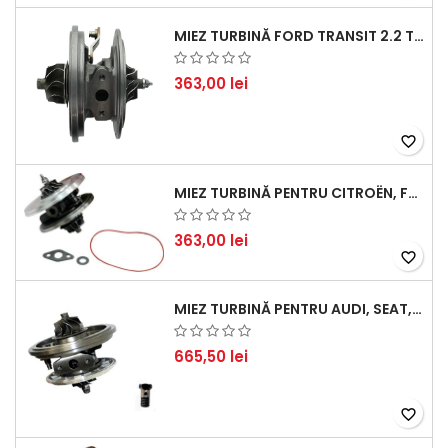
MIEZ TURBINĂ FORD TRANSIT 2.2 TDCI (2007-2016)
363,00 lei
favorite_border
MIEZ TURBINĂ PENTRU CITROËN, FORD, MAZDA, MINI, PEUGEOT ȘI VOLVO - MOTORIZĂRI 1.6 HDI ȘI 1.6 D
363,00 lei
favorite_border
MIEZ TURBINĂ PENTRU AUDI, SEAT, SKODA ȘI VOLKSWAGEN - MOTORIZĂRI 2.0 TDI 103KW 140CP
665,50 lei
favorite_border