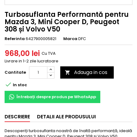
Turbosuflanta Performantă pentru
Mazda 3, Mini Cooper D, Peugeot
308 și Volvo V50
Referinta
6427900005821
Marca
DFC
968,00 lei
Cu TVA
Livrare in 1-2 zile lucratoare
Adauga in cos
Cantitate


In stoc
Întrebați despre produs pe WhatsApp
DESCRIERE
DETALII ALE PRODUSULUI
Descoperiți turbosuflanta noastră de înaltă performanță, ideală
pentru Mazda 3, Mini Cooper D, Peugeot 308 și Volvo V50.