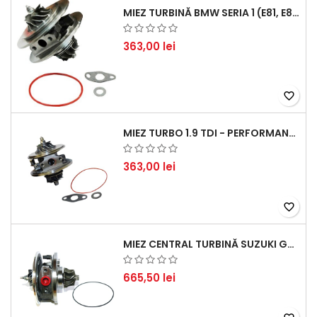
MIEZ TURBINĂ BMW SERIA 1 (E81, E87) 120 D - CREȘTEȚI PERFORMANȚA ȘI RĂSPUNSUL MOTORULUI
363,00 lei
favorite_border
MIEZ TURBO 1.9 TDI - PERFORMANȚĂ FIABILĂ PENTRU AUDI, SEAT, SKODA ȘI VW
363,00 lei
favorite_border
MIEZ CENTRAL TURBINĂ SUZUKI GRAND ESCUDO II 1.9 DDIS TRACȚIUNE INTEGRALĂ - MOTORIZARE 1.9L, 95 KW (129 CP)
665,50 lei