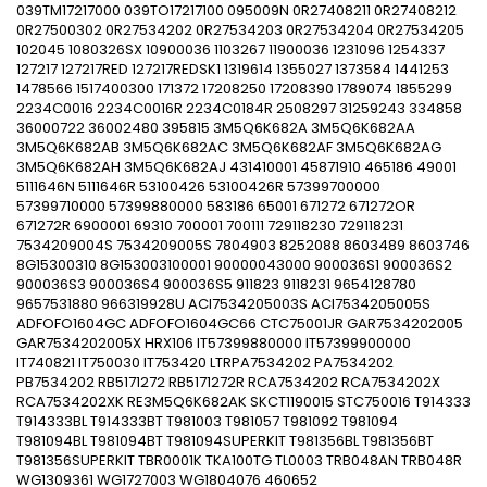
039TM17217000 039TO17217100 095009N 0R27408211 0R27408212
0R27500302 0R27534202 0R27534203 0R27534204 0R27534205
102045 1080326SX 10900036 1103267 11900036 1231096 1254337
127217 127217RED 127217REDSK1 1319614 1355027 1373584 1441253
1478566 1517400300 171372 17208250 17208390 1789074 1855299
2234C0016 2234C0016R 2234C0184R 2508297 31259243 334858
36000722 36002480 395815 3M5Q6K682A 3M5Q6K682AA
3M5Q6K682AB 3M5Q6K682AC 3M5Q6K682AF 3M5Q6K682AG
3M5Q6K682AH 3M5Q6K682AJ 431410001 45871910 465186 49001
5111646N 5111646R 53100426 53100426R 57399700000
57399710000 57399880000 583186 65001 671272 671272OR
671272R 6900001 69310 700001 700111 729118230 729118231
7534209004S 7534209005S 7804903 8252088 8603489 8603746
8G15300310 8G153003100001 90000043000 900036S1 900036S2
900036S3 900036S4 900036S5 911823 9118231 9654128780
9657531880 966319928U ACI7534205003S ACI7534205005S
ADFOFO1604GC ADFOFO1604GC66 CTC75001JR GAR7534202005
GAR7534202005X HRX106 IT57399880000 IT57399900000
IT740821 IT750030 IT753420 LTRPA7534202 PA7534202
PB7534202 RB5171272 RB5171272R RCA7534202 RCA7534202X
RCA7534202XK RE3M5Q6K682AK SKCT1190015 STC750016 T914333
T914333BL T914333BT T981003 T981057 T981092 T981094
T981094BL T981094BT T981094SUPERKIT T981356BL T981356BT
T981356SUPERKIT TBR0001K TKA100TG TL0003 TRB048AN TRB048R
WG1309361 WG1727003 WG1804076 460652