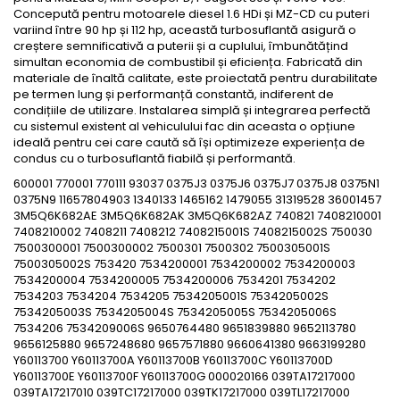
Concepută pentru motoarele diesel 1.6 HDi și MZ-CD cu puteri
variind între 90 hp și 112 hp, această turbosuflantă asigură o
creștere semnificativă a puterii și a cuplului, îmbunătățind
simultan economia de combustibil și eficiența. Fabricată din
materiale de înaltă calitate, este proiectată pentru durabilitate
pe termen lung și performanță constantă, indiferent de
condițiile de utilizare. Instalarea simplă și integrarea perfectă
cu sistemul existent al vehiculului fac din aceasta o opțiune
ideală pentru cei care caută să își optimizeze experiența de
condus cu o turbosuflantă fiabilă și performantă.
600001 770001 770111 93037 0375J3 0375J6 0375J7 0375J8 0375N1
0375N9 11657804903 1340133 1465162 1479055 31319528 36001457
3M5Q6K682AE 3M5Q6K682AK 3M5Q6K682AZ 740821 7408210001
7408210002 7408211 7408212 7408215001S 7408215002S 750030
7500300001 7500300002 7500301 7500302 7500305001S
7500305002S 753420 7534200001 7534200002 7534200003
7534200004 7534200005 7534200006 7534201 7534202
7534203 7534204 7534205 7534205001S 7534205002S
7534205003S 7534205004S 7534205005S 7534205006S
7534206 7534209006S 9650764480 9651839880 9652113780
9656125880 9657248680 9657571880 9660641380 9663199280
Y60113700 Y60113700A Y60113700B Y60113700C Y60113700D
Y60113700E Y60113700F Y60113700G 000020166 039TA17217000
039TA17217010 039TC17217000 039TK17217000 039TL17217000