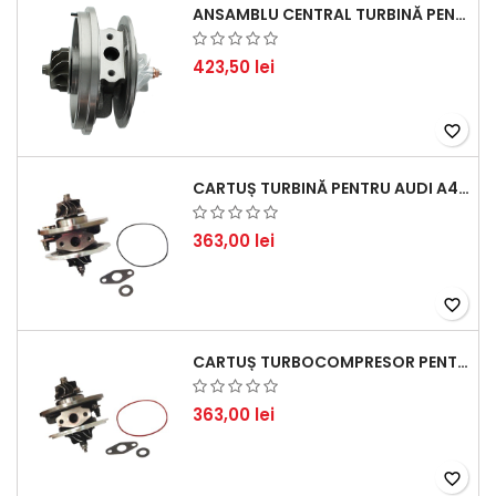
ANSAMBLU CENTRAL TURBINĂ PENTRU BMW SERIA 3, SERIA 5 ȘI X3 - PERFORMANȚĂ ȘI FIABILITATE
423,50 lei
favorite_border
CARTUȘ TURBINĂ PENTRU AUDI A4, A6, SKODA SUPERB ȘI VW PASSAT, MOTOR DIESEL 1.9 TDI
363,00 lei
favorite_border
CARTUȘ TURBOCOMPRESOR PENTRU VW, AUDI, SEAT, SKODA - MOTOR DIESEL 2.0 TDI
363,00 lei
favorite_border