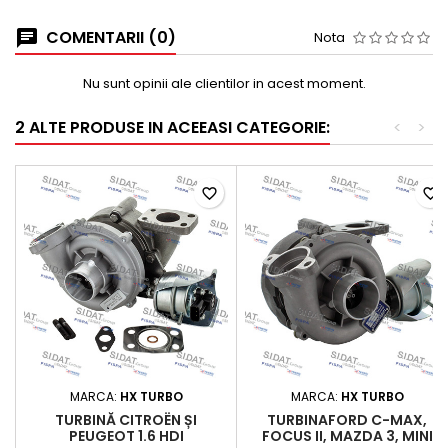
COMENTARII (0)
Nota
Nu sunt opinii ale clientilor in acest moment.
2 ALTE PRODUSE IN ACEEASI CATEGORIE:
<
>
favorite_border
favorite_border
MARCA:
HX TURBO
MARCA:
HX TURBO
TURBINĂ CITROËN ȘI
TURBINAFORD C-MAX,
PEUGEOT 1.6 HDI
FOCUS II, MAZDA 3, MINI