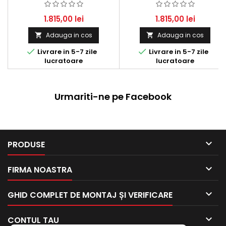
COOPER D, PEUGEOT 307 -
1.6 TDCI HDI 80KW 109CP
G8DC
1.815,00 lei
1.815,00 lei
Adauga in cos
Adauga in cos




Livrare in 5-7 zile
Livrare in 5-7 zile
lucratoare
lucratoare
Urmariti-ne pe Facebook

PRODUSE

FIRMA NOASTRA

GHID COMPLET DE MONTAJ ȘI VERIFICARE

CONTUL TAU