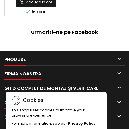
Adauga in cos


In stoc
Urmariti-ne pe Facebook

PRODUSE

FIRMA NOASTRA

GHID COMPLET DE MONTAJ ȘI VERIFICARE
Cookies

CONTUL TAU
This shop uses cookies to improve your
browsing experience.

CONTACTEAZA-NE
For more information, see our
Privacy Policy
.