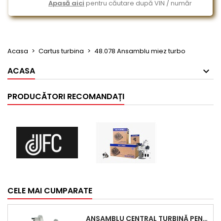
Apasă aici
pentru căutare după VIN / număr
Acasa
Cartus turbina
48.078 Ansamblu miez turbo
ACASA
PRODUCĂTORI RECOMANDAȚI
CELE MAI CUMPARATE
ANSAMBLU CENTRAL TURBINĂ PENTRU BMW SERIA 3, SERIA 5 ȘI X3 - PERFORMANȚĂ ȘI FIABILITATE