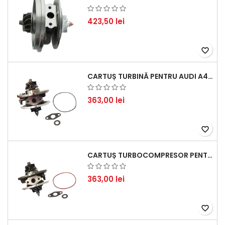
423,50 lei
favorite_border
CARTUȘ TURBINĂ PENTRU AUDI A4, A6, SKODA SUPERB ȘI VW PASSAT, MOTOR DIESEL 1.9 TDI
363,00 lei
favorite_border
CARTUȘ TURBOCOMPRESOR PENTRU VW, AUDI, SEAT, SKODA - MOTOR DIESEL 2.0 TDI
363,00 lei
favorite_border