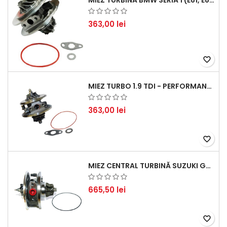
MIEZ TURBINĂ BMW SERIA 1 (E81, E87) 120 D - CREȘTEȚI PERFORMANȚA ȘI RĂSPUNSUL MOTORULUI
363,00 lei
favorite_border
MIEZ TURBO 1.9 TDI - PERFORMANȚĂ FIABILĂ PENTRU AUDI, SEAT, SKODA ȘI VW
363,00 lei
favorite_border
MIEZ CENTRAL TURBINĂ SUZUKI GRAND ESCUDO II 1.9 DDIS TRACȚIUNE INTEGRALĂ - MOTORIZARE 1.9L, 95 KW (129 CP)
665,50 lei
favorite_border