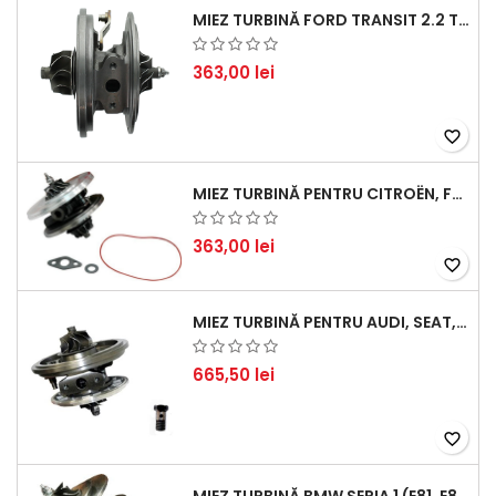
MIEZ TURBINĂ FORD TRANSIT 2.2 TDCI (2007-2016)
363,00 lei
favorite_border
MIEZ TURBINĂ PENTRU CITROËN, FORD, MAZDA, MINI, PEUGEOT ȘI VOLVO - MOTORIZĂRI 1.6 HDI ȘI 1.6 D
363,00 lei
favorite_border
MIEZ TURBINĂ PENTRU AUDI, SEAT, SKODA ȘI VOLKSWAGEN - MOTORIZĂRI 2.0 TDI 103KW 140CP
665,50 lei
favorite_border