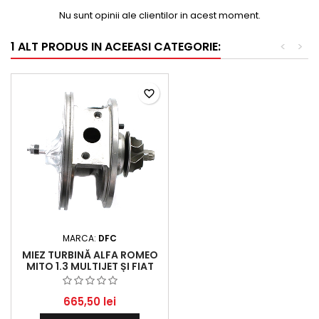
Nu sunt opinii ale clientilor in acest moment.
1 ALT PRODUS IN ACEEASI CATEGORIE:
<
>
favorite_border
MARCA:
DFC
MIEZ TURBINĂ ALFA ROMEO
MITO 1.3 MULTIJET ȘI FIAT
500L, GRANDE PUNTO,
PUNTO, PUNTO EVO 1.3 D
MULTIJET - MOTORIZĂRI
665,50 lei
2010-2015