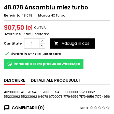
48.078 Ansamblu miez turbo
Referinta
48.078
Marca
HX Turbo
907,50 lei
Cu TVA
Livrare in 5-7 zile lucratoare
Adauga in cos
Cantitate


Livrare in 5-7 zile lucratoare
Întrebați despre produs pe WhatsApp
DESCRIERE
DETALII ALE PRODUSULUI
432080101 48078 54309700000 54309880000 55233062
55233062 55233062 64078 6700078 71794956 71794956 71794956
COMENTARII (0)
Nota