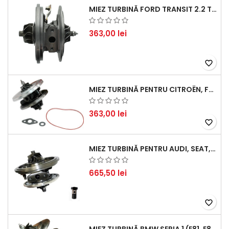
MIEZ TURBINĂ FORD TRANSIT 2.2 TDCI (2007-2016)
363,00 lei
favorite_border
MIEZ TURBINĂ PENTRU CITROËN, FORD, MAZDA, MINI, PEUGEOT ȘI VOLVO - MOTORIZĂRI 1.6 HDI ȘI 1.6 D
363,00 lei
favorite_border
MIEZ TURBINĂ PENTRU AUDI, SEAT, SKODA ȘI VOLKSWAGEN - MOTORIZĂRI 2.0 TDI 103KW 140CP
665,50 lei
favorite_border