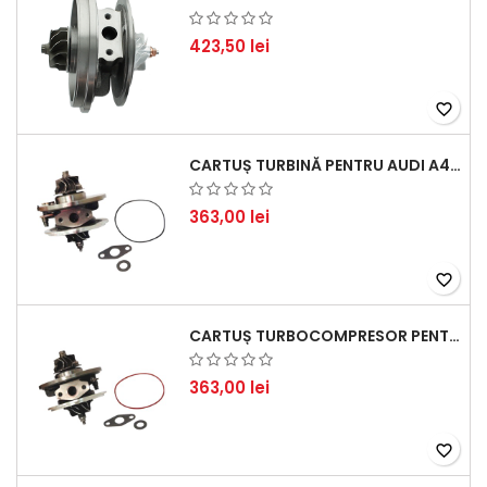
423,50 lei
favorite_border
CARTUȘ TURBINĂ PENTRU AUDI A4, A6, SKODA SUPERB ȘI VW PASSAT, MOTOR DIESEL 1.9 TDI
363,00 lei
favorite_border
CARTUȘ TURBOCOMPRESOR PENTRU VW, AUDI, SEAT, SKODA - MOTOR DIESEL 2.0 TDI
363,00 lei
favorite_border