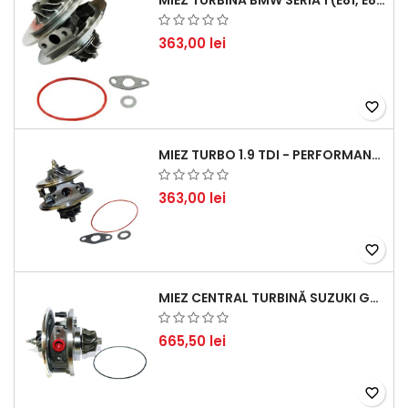
MIEZ TURBINĂ BMW SERIA 1 (E81, E87) 120 D - CREȘTEȚI PERFORMANȚA ȘI RĂSPUNSUL MOTORULUI
363,00 lei
favorite_border
MIEZ TURBO 1.9 TDI - PERFORMANȚĂ FIABILĂ PENTRU AUDI, SEAT, SKODA ȘI VW
363,00 lei
favorite_border
MIEZ CENTRAL TURBINĂ SUZUKI GRAND ESCUDO II 1.9 DDIS TRACȚIUNE INTEGRALĂ - MOTORIZARE 1.9L, 95 KW (129 CP)
665,50 lei
favorite_border