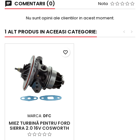
COMENTARII (0)
Nota
Nu sunt opinii ale clientilor in acest moment.
1 ALT PRODUS IN ACEEASI CATEGORIE:
<
>
favorite_border
MARCA:
DFC
MIEZ TURBINĂ PENTRU FORD
SIERRA 2.0 16V COSWORTH
ȘI 2.0 RS COSWORTH