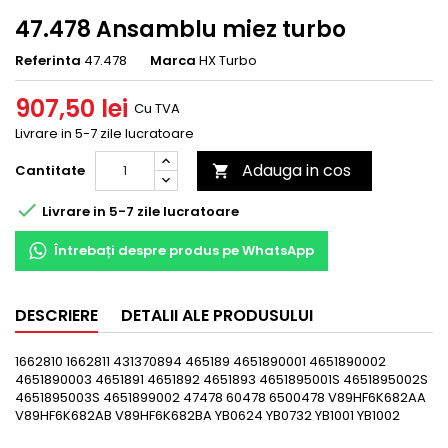
47.478 Ansamblu miez turbo
Referinta
47.478
Marca
HX Turbo
907,50 lei
Cu TVA
Livrare in 5-7 zile lucratoare
Adauga in cos
Cantitate


Livrare in 5-7 zile lucratoare
Întrebați despre produs pe WhatsApp
DESCRIERE
DETALII ALE PRODUSULUI
1662810 1662811 431370894 465189 4651890001 4651890002
4651890003 4651891 4651892 4651893 4651895001S 4651895002S
4651895003S 4651899002 47478 60478 6500478 V89HF6K682AA
V89HF6K682AB V89HF6K682BA YB0624 YB0732 YB1001 YB1002