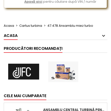
Apasă aici
pentru căutare după VIN / număr
Acasa
Cartus turbina
47.478 Ansamblu miez turbo
ACASA
PRODUCĂTORI RECOMANDAȚI
CELE MAI CUMPARATE
ANSAMBLU CENTRAL TURBINĂ PENTRU BMW SERIA 3, SERIA 5 ȘI X3 - PERFORMANȚĂ ȘI FIABILITATE