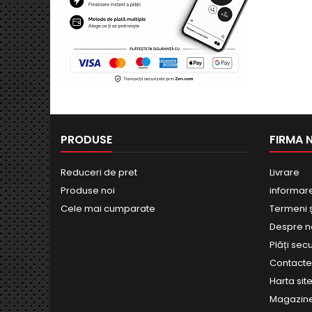
PRODUSE
FIRMA 
Reduceri de pret
Livrare
Produse noi
informar
Cele mai cumparate
Termeni și
Despre n
Plăți sec
Contact
Harta site
Magazin