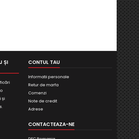
 ȘI
CONTUL TAU
Informatii personale
ficări
Retur de marfa
bo
Comenzi
 și
Note de credit
s.
Adrese
CONTACTEAZA-NE
DFC Romania