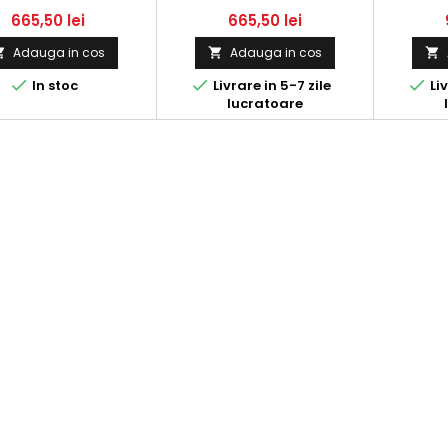
JTD
LANCIA, PEUGEOT
665,50 lei
665,50 lei
Adauga in cos
Adauga in cos






In stoc
Livrare in 5-7 zile
Liv
lucratoare