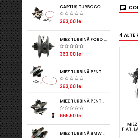
CARTUȘ TURBOCOMPRESOR PENTRU VW, AUDI, SEAT, SKODA - MOTOR DIESEL 2.0 TDI
COM
363,00 lei
4 ALTE
MIEZ TURBINĂ FORD TRANSIT 2.2 TDCI (2007-2016)
363,00 lei
MIEZ TURBINĂ PENTRU CITROËN, FORD, MAZDA, MINI, PEUGEOT ȘI VOLVO - MOTORIZĂRI 1.6 HDI ȘI 1.6 D
363,00 lei
MIEZ TURBINĂ PENTRU AUDI, SEAT, SKODA ȘI VOLKSWAGEN - MOTORIZĂRI 2.0 TDI 103KW 140CP
665,50 lei
MIEZ
FIAT, L
MIEZ TURBINĂ BMW SERIA 1 (E81, E87) 120 D - CREȘTEȚI PERFORMANȚA ȘI RĂSPUNSUL MOTORULUI
HDI / 