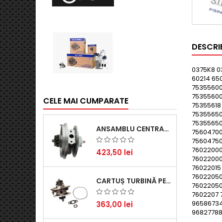
DESCRI
0375K8 03
60214 65
75355600
75355600
CELE MAI CUMPARATE
75355618
75355650
75355650
ANSAMBLU CENTRAL TURBINĂ PENTRU BMW SERIA 3, SERIA 5 ȘI X3 - PERFORMANȚĂ ȘI FIABILITATE
75604700
75604750
76022000
423,50 lei
76022000
76022015
76022050
CARTUȘ TURBINĂ PENTRU AUDI A4, A6, SKODA SUPERB ȘI VW PASSAT, MOTOR DIESEL 1.9 TDI
76022050
7602207 
96586734
363,00 lei
9682778