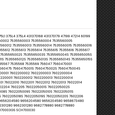
5L1 375L4 375L4 431370168 431370179 47199 47214 60199
5560002 7535560003 7535560004 7535560005
560012 7535560013 7535560014 7535560015 7535560016
355612 75355613 75355614 75355615 75355616 75355617
S 7535565002S 7535565003S 7535565004S 7535565005S
1S 7535565012S 7535565013S 7535565014S 7535565015S
35567 7535568 7535569 756047 7560470001
7560475 7560475001S 7560475002S 7560475004S
00001 7602200002 7602200003 7602200004
2200011 7602200012 7602200013 7602200014
1 76022010 76022011 76022012 76022013 76022014
602204 7602205 7602205001S 7602205002S
08S 7602205009S 7602205010S 7602205011S
S 7602205018S 7602205019S 7602205020S 7602206
 9656204580 9656204580 9656204580 9658673480
2301280 9662301280 9682778880 9682778880
H70003GS SCH700030