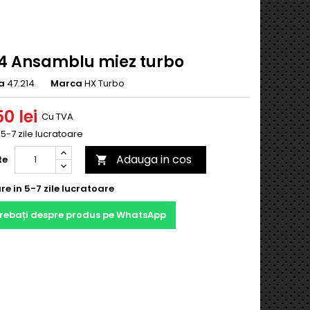
14 Ansamblu miez turbo
a
47.214
Marca
HX Turbo
0 lei
Cu TVA
n 5-7 zile lucratoare
Adauga in cos
te

re in 5-7 zile lucratoare
trebați despre produs pe WhatsApp