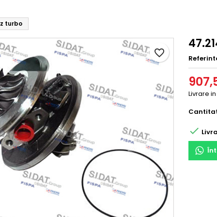
z turbo
47.2
favorite_border
Referint
907,5
Livrare i
Cantita

Livra
În