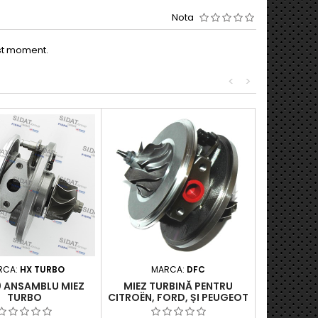
Nota
est moment.
<
>
RCA:
HX TURBO
MARCA:
DFC
0 ANSAMBLU MIEZ
MIEZ TURBINĂ PENTRU
TURBO
CITROËN, FORD, ȘI PEUGEOT
- MOTORIZĂRI 2.0 HDI