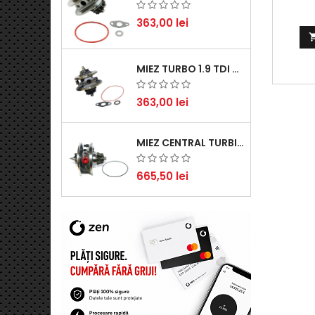
363,00 lei
MIEZ TURBO 1.9 TDI - PERFORMANȚĂ FIABILĂ PENTRU AUDI, SEAT, SKODA ȘI VW
363,00 lei
MIEZ CENTRAL TURBINĂ SUZUKI GRAND ESCUDO II 1.9 DDIS TRACȚIUNE INTEGRALĂ - MOTORIZARE 1.9L, 95 KW (129 CP)
665,50 lei