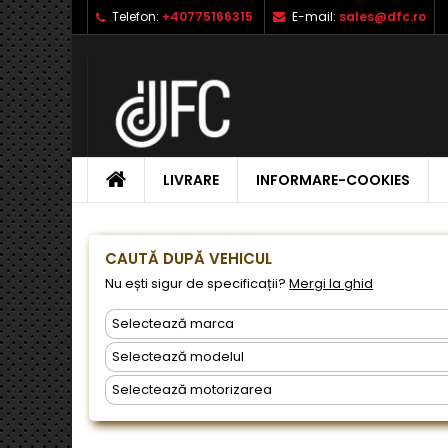
Telefon:
+40775166315
E-mail:
sales@dfc.ro
L
C
A
add_circle_outline
Ai 
Nu
dor
ACASA
LIVRARE
INFORMARE-COOKIES
CAUTĂ DUPĂ VEHICUL
Nu ești sigur de specificații?
Mergi la ghid