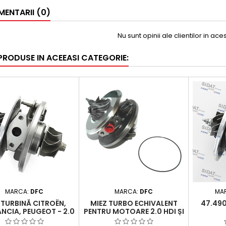
ENTARII (0)
Nu sunt opinii ale clientilor in ac
 PRODUSE IN ACEEASI CATEGORIE:
MARCA:
DFC
MARCA:
DFC
MA
 TURBINĂ CITROËN,
MIEZ TURBO ECHIVALENT
47.49
ANCIA, PEUGEOT - 2.0
PENTRU MOTOARE 2.0 HDI ȘI
2.0 D MULTIJET / 2.0
MULTIJET - CITROËN, FIAT,