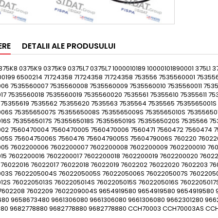
ERE
DETALII ALE PRODUSULUI
75K8 0375K9 0375K9 0375L7 0375L7 1000010189 10000101890001 375L1 37
00199 6500214 71724358 71724358 71724358 753556 7535560001 753
06 7535560007 7535560008 7535560009 7535560010 7535560011 7535
17 7535560018 7535560019 7535560020 7535561 75355610 75355611 75
 75355619 7535562 75355620 7535563 7535564 7535565 7535565001
06S 7535565007S 7535565008S 7535565009S 7535565010S 753556501
16S 7535565017S 7535565018S 7535565019S 7535565020S 7535566 75
02 7560470004 7560470005 7560470006 7560471 7560472 7560474 
05S 7560475006S 7560476 7560479005S 7560479006S 760220 76022
05 7602200006 7602200007 7602200008 7602200009 7602200010 760
15 7602200016 7602200017 7602200018 7602200019 7602200020 760220
 76022016 76022017 76022018 76022019 7602202 76022020 7602203 7
03S 7602205004S 7602205005S 7602205006S 7602205007S 76022050
12S 7602205013S 7602205014S 7602205015S 7602205016S 7602205017
7602208 7602209 7602209004S 9654919580 9654919580 9654919580
80 9658673480 9661306080 9661306080 9661306080 9662301280 966
880 9682778880 9682778880 9682778880 CCH70003 CCH70003AS CC