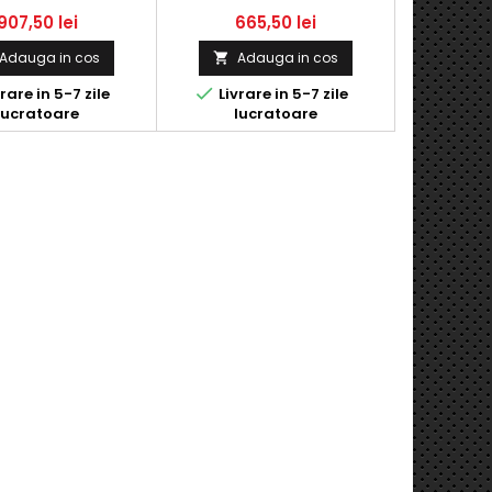
100KW 136CP
907,50 lei
665,50 lei
Adauga in cos
Adauga in cos


rare in 5-7 zile
Livrare in 5-7 zile
lucratoare
lucratoare