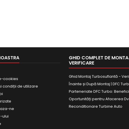
NOASTRA
GHID COMPLET DE MONTAJ
VERIFICARE
Ghid Montaj Turbosuflantă - Veri
e-cookies
Înainte și După Montaj | DFC Tur
 condiții de utilizare
Parteneriate DFC Turbo: Beneficii
oi
Oportunități pentru Afacerea Dv
urizate
Reconditionare Turbine Auto
eaza-ne
-ului
e