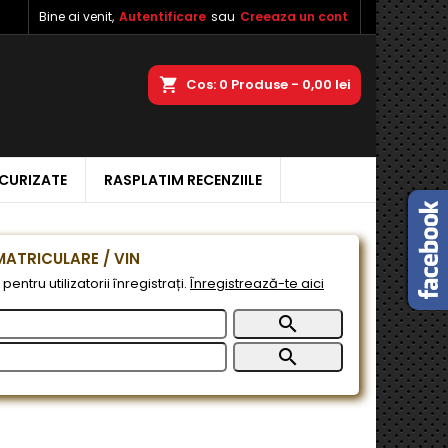
Bine ai venit,
Autentificare
sau
Creeaza un cont
×
×
×
a
Cos
0
Produse -
0,00 lei
ECURIZATE
RASPLATIM RECENZIILE
e
e
ATRICULARE / VIN
pentru utilizatorii înregistrați.
Înregistrează-te aici

