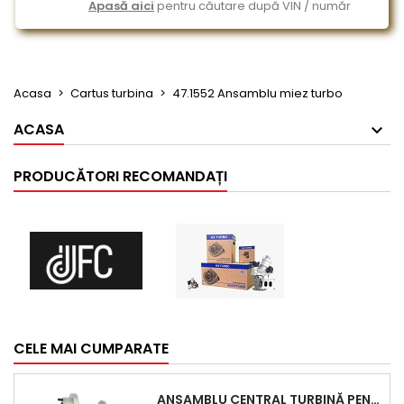
Apasă aici
pentru căutare după VIN / număr
Acasa
Cartus turbina
47.1552 Ansamblu miez turbo
ACASA
PRODUCĂTORI RECOMANDAȚI
CELE MAI CUMPARATE
ANSAMBLU CENTRAL TURBINĂ PENTRU BMW SERIA 3, SERIA 5 ȘI X3 - PERFORMANȚĂ ȘI FIABILITATE