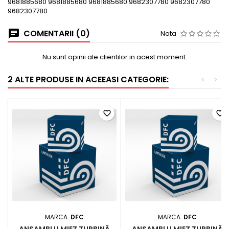
9681885680 9681885680 9681885680 9682307780 9682307780
9682307780
COMENTARII (0)
Nota
Nu sunt opinii ale clientilor in acest moment.
2 ALTE PRODUSE IN ACEEASI CATEGORIE:
<
>
favorite_border
favorite_border
MARCA:
DFC
MARCA:
DFC
ANSAMBLU MIEZ TURBINĂ
ANSAMBLU MIEZ TURBINĂ