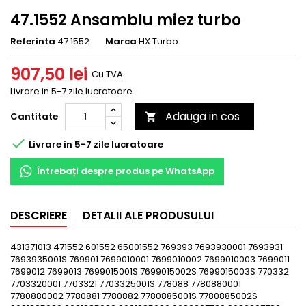
47.1552 Ansamblu miez turbo
Referinta
47.1552
Marca
HX Turbo
907,50 lei
Cu TVA
Livrare in 5-7 zile lucratoare
Adauga in cos
Cantitate


Livrare in 5-7 zile lucratoare
Întrebați despre produs pe WhatsApp
DESCRIERE
DETALII ALE PRODUSULUI
431371013 471552 601552 65001552 769393 7693930001 7693931
7693935001S 769901 7699010001 7699010002 7699010003 7699011
7699012 7699013 7699015001S 7699015002S 7699015003S 770332
7703320001 7703321 7703325001S 778088 7780880001
7780880002 7780881 7780882 7780885001S 7780885002S