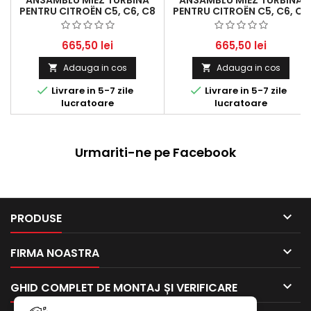
PENTRU CITROËN C5, C6, C8
PENTRU CITROËN C5, C6, C8
ȘI PEUGEOT 407, 607, 807
ȘI PEUGEOT 407, 607, 807
2.2 HDI - PERFORMANȚĂ ȘI
2.2 HDI - PERFORMANȚĂ ȘI
FIABILITATE
FIABILITATE
665,50 lei
665,50 lei
Adauga in cos
Adauga in cos




Livrare in 5-7 zile
Livrare in 5-7 zile
lucratoare
lucratoare
Urmariti-ne pe Facebook

PRODUSE

FIRMA NOASTRA

GHID COMPLET DE MONTAJ ȘI VERIFICARE