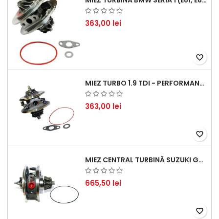
MIEZ TURBINĂ BMW SERIA 1 (E81, E87) 120 D - CREȘTEȚI PERFORMANȚA ȘI RĂSPUNSUL MOTORULUI
363,00 lei
favorite_border
MIEZ TURBO 1.9 TDI - PERFORMANȚĂ FIABILĂ PENTRU AUDI, SEAT, SKODA ȘI VW
363,00 lei
favorite_border
MIEZ CENTRAL TURBINĂ SUZUKI GRAND ESCUDO II 1.9 DDIS TRACȚIUNE INTEGRALĂ - MOTORIZARE 1.9L, 95 KW (129 CP)
665,50 lei
favorite_border