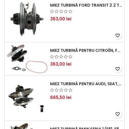
MIEZ TURBINĂ FORD TRANSIT 2.2 TDCI (2007-2016)
363,00 lei
favorite_border
MIEZ TURBINĂ PENTRU CITROËN, FORD, MAZDA, MINI, PEUGEOT ȘI VOLVO - MOTORIZĂRI 1.6 HDI ȘI 1.6 D
363,00 lei
favorite_border
MIEZ TURBINĂ PENTRU AUDI, SEAT, SKODA ȘI VOLKSWAGEN - MOTORIZĂRI 2.0 TDI 103KW 140CP
665,50 lei
favorite_border