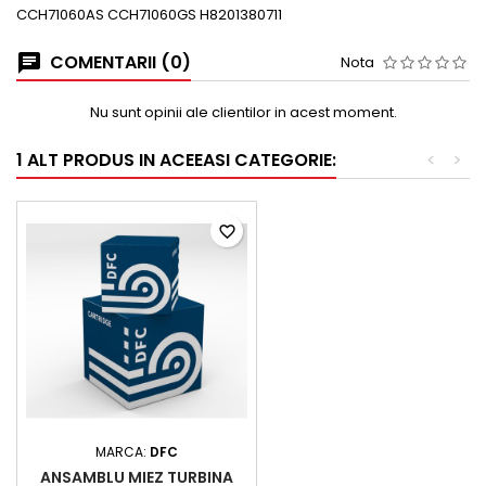
CCH71060AS CCH71060GS H8201380711
COMENTARII (0)
Nota
Nu sunt opinii ale clientilor in acest moment.
1 ALT PRODUS IN ACEEASI CATEGORIE:
<
>
favorite_border
MARCA:
DFC
ANSAMBLU MIEZ TURBINA