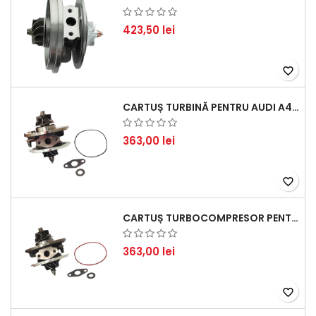
423,50 lei
favorite_border
CARTUȘ TURBINĂ PENTRU AUDI A4, A6, SKODA SUPERB ȘI VW PASSAT, MOTOR DIESEL 1.9 TDI
363,00 lei
favorite_border
CARTUȘ TURBOCOMPRESOR PENTRU VW, AUDI, SEAT, SKODA - MOTOR DIESEL 2.0 TDI
363,00 lei
favorite_border