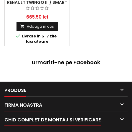
RENAULT TWINGO III / SMART
FORFOUR / FORTWO 0.9 TCE
(2014 - )
665,50 lei
Adauga in cos


Livrare in 5-7 zile
lucratoare
Urmariti-ne pe Facebook

PRODUSE

FIRMA NOASTRA

GHID COMPLET DE MONTAJ ȘI VERIFICARE