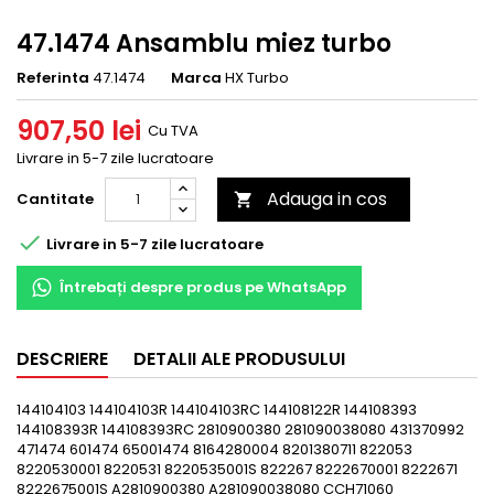
47.1474 Ansamblu miez turbo
Referinta
47.1474
Marca
HX Turbo
907,50 lei
Cu TVA
Livrare in 5-7 zile lucratoare
Adauga in cos
Cantitate


Livrare in 5-7 zile lucratoare
Întrebați despre produs pe WhatsApp
DESCRIERE
DETALII ALE PRODUSULUI
144104103 144104103R 144104103RC 144108122R 144108393
144108393R 144108393RC 2810900380 281090038080 431370992
471474 601474 65001474 8164280004 8201380711 822053
8220530001 8220531 8220535001S 822267 8222670001 8222671
8222675001S A2810900380 A281090038080 CCH71060