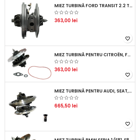
MIEZ TURBINĂ FORD TRANSIT 2.2 TDCI (2007-2016)
363,00 lei
favorite_border
MIEZ TURBINĂ PENTRU CITROËN, FORD, MAZDA, MINI, PEUGEOT ȘI VOLVO - MOTORIZĂRI 1.6 HDI ȘI 1.6 D
363,00 lei
favorite_border
MIEZ TURBINĂ PENTRU AUDI, SEAT, SKODA ȘI VOLKSWAGEN - MOTORIZĂRI 2.0 TDI 103KW 140CP
665,50 lei
favorite_border