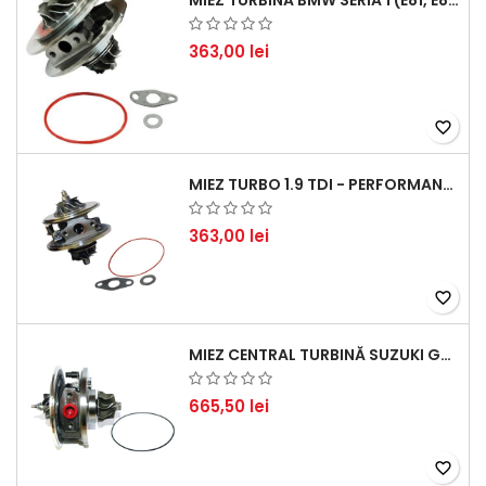
MIEZ TURBINĂ BMW SERIA 1 (E81, E87) 120 D - CREȘTEȚI PERFORMANȚA ȘI RĂSPUNSUL MOTORULUI
363,00 lei
favorite_border
MIEZ TURBO 1.9 TDI - PERFORMANȚĂ FIABILĂ PENTRU AUDI, SEAT, SKODA ȘI VW
363,00 lei
favorite_border
MIEZ CENTRAL TURBINĂ SUZUKI GRAND ESCUDO II 1.9 DDIS TRACȚIUNE INTEGRALĂ - MOTORIZARE 1.9L, 95 KW (129 CP)
665,50 lei
favorite_border