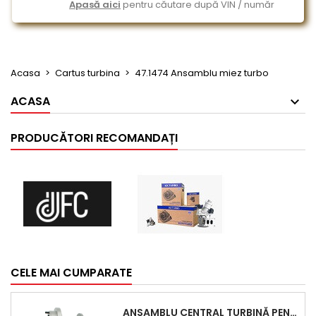
Apasă aici
pentru căutare după VIN / număr
Acasa
Cartus turbina
47.1474 Ansamblu miez turbo
ACASA
PRODUCĂTORI RECOMANDAȚI
CELE MAI CUMPARATE
ANSAMBLU CENTRAL TURBINĂ PENTRU BMW SERIA 3, SERIA 5 ȘI X3 - PERFORMANȚĂ ȘI FIABILITATE