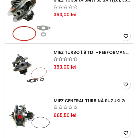
MIEZ TURBINĂ BMW SERIA 1 (E81, E87) 120 D - CREȘTEȚI PERFORMANȚA ȘI RĂSPUNSUL MOTORULUI
363,00 lei
favorite_border
MIEZ TURBO 1.9 TDI - PERFORMANȚĂ FIABILĂ PENTRU AUDI, SEAT, SKODA ȘI VW
363,00 lei
favorite_border
MIEZ CENTRAL TURBINĂ SUZUKI GRAND ESCUDO II 1.9 DDIS TRACȚIUNE INTEGRALĂ - MOTORIZARE 1.9L, 95 KW (129 CP)
665,50 lei
favorite_border