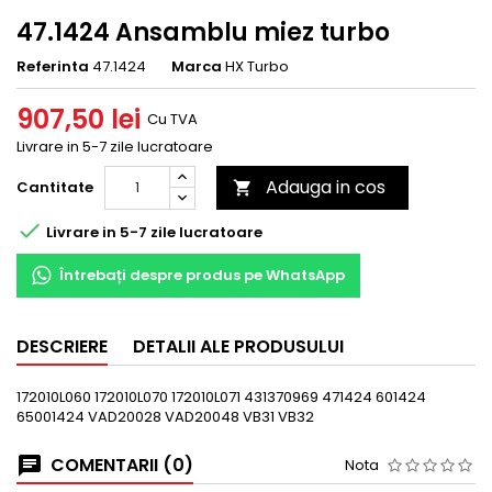
47.1424 Ansamblu miez turbo
Referinta
47.1424
Marca
HX Turbo
907,50 lei
Cu TVA
Livrare in 5-7 zile lucratoare
Adauga in cos
Cantitate


Livrare in 5-7 zile lucratoare
Întrebați despre produs pe WhatsApp
DESCRIERE
DETALII ALE PRODUSULUI
172010L060 172010L070 172010L071 431370969 471424 601424
65001424 VAD20028 VAD20048 VB31 VB32
COMENTARII (0)
Nota