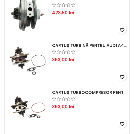
423,50 lei
favorite_border
CARTUȘ TURBINĂ PENTRU AUDI A4, A6, SKODA SUPERB ȘI VW PASSAT, MOTOR DIESEL 1.9 TDI
363,00 lei
favorite_border
CARTUȘ TURBOCOMPRESOR PENTRU VW, AUDI, SEAT, SKODA - MOTOR DIESEL 2.0 TDI
363,00 lei
favorite_border