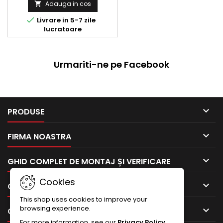
Adauga in cos


Livrare in 5-7 zile
lucratoare
Urmariti-ne pe Facebook

PRODUSE

FIRMA NOASTRA

GHID COMPLET DE MONTAJ ȘI VERIFICARE
Cookies

CONTUL TAU
This shop uses cookies to improve your
browsing experience.

CONTACTEAZA-NE
For more information, see our
Privacy Policy
.