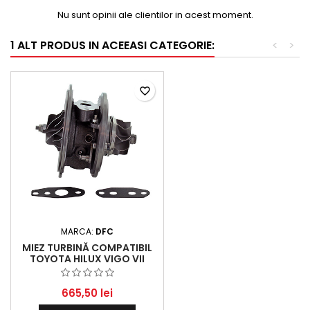
Nu sunt opinii ale clientilor in acest moment.
1 ALT PRODUS IN ACEEASI CATEGORIE:
<
>
favorite_border
MARCA:
DFC
MIEZ TURBINĂ COMPATIBIL
TOYOTA HILUX VIGO VII
PICK-UP 2.5 D-4D 4WD
(2007 - 2015) 2494 CCM,
106 KW, 144 HP
665,50 lei