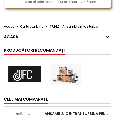
Apasă aici
pentru căutare după VIN / număr
Acasa
Cartus turbina
47.1424 Ansamblu miez turbo
ACASA
PRODUCĂTORI RECOMANDAȚI
CELE MAI CUMPARATE
ANSAMBLU CENTRAL TURBINĂ PENTRU BMW SERIA 3, SERIA 5 ȘI X3 - PERFORMANȚĂ ȘI FIABILITATE