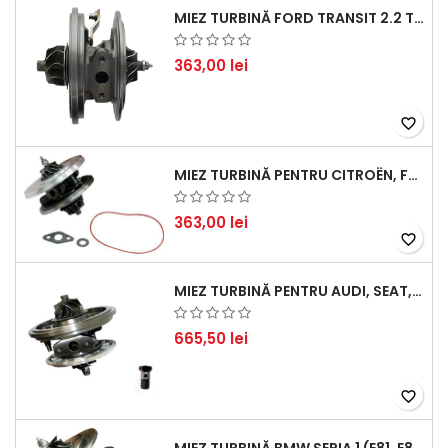
MIEZ TURBINĂ FORD TRANSIT 2.2 TDCI (2007-2016)
363,00 lei
favorite_border
MIEZ TURBINĂ PENTRU CITROËN, FORD, MAZDA, MINI, PEUGEOT ȘI VOLVO - MOTORIZĂRI 1.6 HDI ȘI 1.6 D
363,00 lei
favorite_border
MIEZ TURBINĂ PENTRU AUDI, SEAT, SKODA ȘI VOLKSWAGEN - MOTORIZĂRI 2.0 TDI 103KW 140CP
665,50 lei
favorite_border