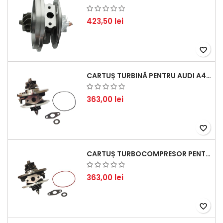
423,50 lei
favorite_border
CARTUȘ TURBINĂ PENTRU AUDI A4, A6, SKODA SUPERB ȘI VW PASSAT, MOTOR DIESEL 1.9 TDI
363,00 lei
favorite_border
CARTUȘ TURBOCOMPRESOR PENTRU VW, AUDI, SEAT, SKODA - MOTOR DIESEL 2.0 TDI
363,00 lei
favorite_border