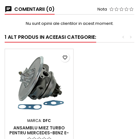
COMENTARII (0)
Nota
Nu sunt opinii ale clientilor in acest moment.
1 ALT PRODUS IN ACEEASI CATEGORIE:
<
>
favorite_border
MARCA:
DFC
ANSAMBLU MIEZ TURBO
PENTRU MERCEDES-BENZ E-
CLASS W213 E 200, E 250, E