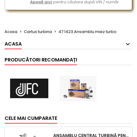
Apasă aici
pentru căutare după VIN / număr
Acasa
Cartus turbina
47.1423 Ansamblu miez turbo
ACASA
PRODUCĂTORI RECOMANDAȚI
CELE MAI CUMPARATE
ANSAMBLU CENTRAL TURBINĂ PENTRU BMW SERIA 3, SERIA 5 ȘI X3 - PERFORMANȚĂ ȘI FIABILITATE