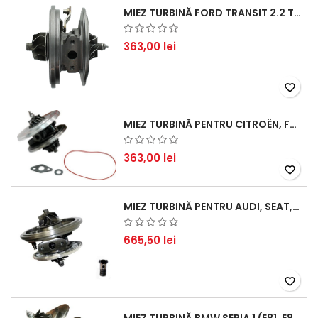
MIEZ TURBINĂ FORD TRANSIT 2.2 TDCI (2007-2016)
363,00 lei
favorite_border
MIEZ TURBINĂ PENTRU CITROËN, FORD, MAZDA, MINI, PEUGEOT ȘI VOLVO - MOTORIZĂRI 1.6 HDI ȘI 1.6 D
363,00 lei
favorite_border
MIEZ TURBINĂ PENTRU AUDI, SEAT, SKODA ȘI VOLKSWAGEN - MOTORIZĂRI 2.0 TDI 103KW 140CP
665,50 lei
favorite_border