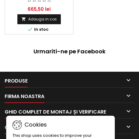
300, E 300 E, E 350 E
665,50 lei
Adauga in cos


In stoc
Urmariti-ne pe Facebook

PRODUSE

FIRMA NOASTRA

GHID COMPLET DE MONTAJ ȘI VERIFICARE
Cookies

CONTUL TAU
This shop uses cookies to improve your