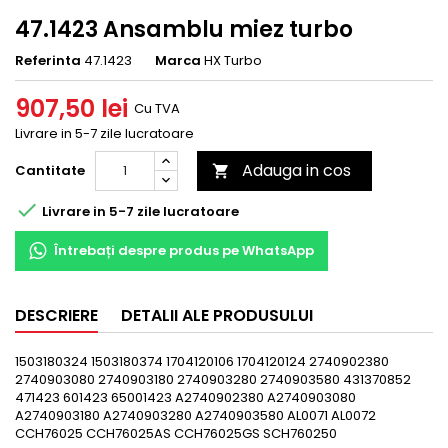
47.1423 Ansamblu miez turbo
Referinta
47.1423
Marca
HX Turbo
907,50 lei
Cu TVA
Livrare in 5-7 zile lucratoare
Adauga in cos
Cantitate


Livrare in 5-7 zile lucratoare
Întrebați despre produs pe WhatsApp
DESCRIERE
DETALII ALE PRODUSULUI
1503180324 1503180374 1704120106 1704120124 2740902380
2740903080 2740903180 2740903280 2740903580 431370852
471423 601423 65001423 A2740902380 A2740903080
A2740903180 A2740903280 A2740903580 AL0071 AL0072
CCH76025 CCH76025AS CCH76025GS SCH760250