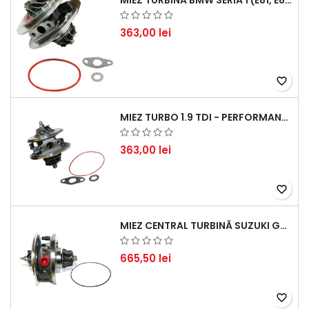
MIEZ TURBINĂ BMW SERIA 1 (E81, E87) 120 D - CREȘTEȚI PERFORMANȚA ȘI RĂSPUNSUL MOTORULUI
363,00 lei
favorite_border
MIEZ TURBO 1.9 TDI - PERFORMANȚĂ FIABILĂ PENTRU AUDI, SEAT, SKODA ȘI VW
363,00 lei
favorite_border
MIEZ CENTRAL TURBINĂ SUZUKI GRAND ESCUDO II 1.9 DDIS TRACȚIUNE INTEGRALĂ - MOTORIZARE 1.9L, 95 KW (129 CP)
665,50 lei
favorite_border