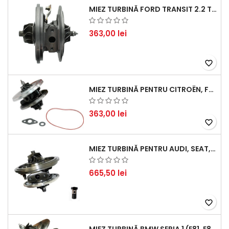
MIEZ TURBINĂ FORD TRANSIT 2.2 TDCI (2007-2016)
363,00 lei
favorite_border
MIEZ TURBINĂ PENTRU CITROËN, FORD, MAZDA, MINI, PEUGEOT ȘI VOLVO - MOTORIZĂRI 1.6 HDI ȘI 1.6 D
363,00 lei
favorite_border
MIEZ TURBINĂ PENTRU AUDI, SEAT, SKODA ȘI VOLKSWAGEN - MOTORIZĂRI 2.0 TDI 103KW 140CP
665,50 lei
favorite_border