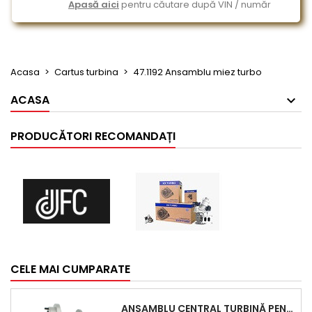
Apasă aici
pentru căutare după VIN / număr
Acasa
Cartus turbina
47.1192 Ansamblu miez turbo
ACASA
PRODUCĂTORI RECOMANDAȚI
CELE MAI CUMPARATE
ANSAMBLU CENTRAL TURBINĂ PENTRU BMW SERIA 3, SERIA 5 ȘI X3 - PERFORMANȚĂ ȘI FIABILITATE