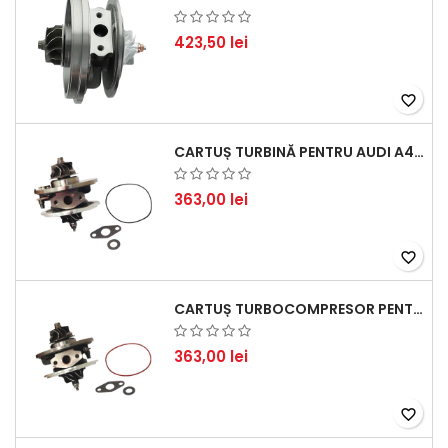
423,50 lei
favorite_border
CARTUȘ TURBINĂ PENTRU AUDI A4, A6, SKODA SUPERB ȘI VW PASSAT, MOTOR DIESEL 1.9 TDI
363,00 lei
favorite_border
CARTUȘ TURBOCOMPRESOR PENTRU VW, AUDI, SEAT, SKODA - MOTOR DIESEL 2.0 TDI
363,00 lei
favorite_border