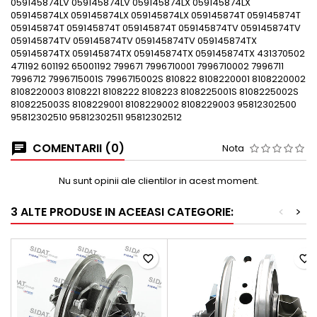
059145874LV 059145874LV 059145874LX 059145874LX
059145874LX 059145874LX 059145874LX 059145874T 059145874T
059145874T 059145874T 059145874T 059145874TV 059145874TV
059145874TV 059145874TV 059145874TV 059145874TX
059145874TX 059145874TX 059145874TX 059145874TX 431370502
471192 601192 65001192 799671 7996710001 7996710002 7996711
7996712 7996715001S 7996715002S 810822 8108220001 8108220002
8108220003 8108221 8108222 8108223 8108225001S 8108225002S
8108225003S 8108229001 8108229002 8108229003 95812302500
95812302510 95812302511 95812302512
COMENTARII (0)
Nota
Nu sunt opinii ale clientilor in acest moment.
3 ALTE PRODUSE IN ACEEASI CATEGORIE:
<
>
favorite_border
favorite_border