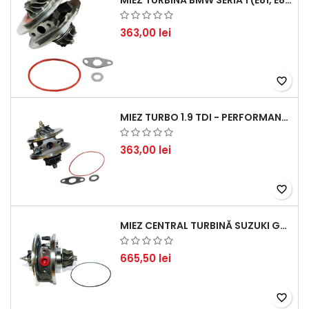
MIEZ TURBINĂ BMW SERIA 1 (E81, E87) 120 D - CREȘTEȚI PERFORMANȚA ȘI RĂSPUNSUL MOTORULUI
363,00 lei
favorite_border
MIEZ TURBO 1.9 TDI - PERFORMANȚĂ FIABILĂ PENTRU AUDI, SEAT, SKODA ȘI VW
363,00 lei
favorite_border
MIEZ CENTRAL TURBINĂ SUZUKI GRAND ESCUDO II 1.9 DDIS TRACȚIUNE INTEGRALĂ - MOTORIZARE 1.9L, 95 KW (129 CP)
665,50 lei
favorite_border