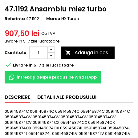
47.1192 Ansamblu miez turbo
Referinta
47.1192
Marca
HX Turbo
907,50 lei
Cu TVA
Livrare in 5-7 zile lucratoare
Adauga in cos
Cantitate


Livrare in 5-7 zile lucratoare
Întrebați despre produs pe WhatsApp
DESCRIERE
DETALII ALE PRODUSULUI
059145874C 059145874C 059145874C 059145874C 059145874C
059145874CV 059145874CV 059145874CV 059145874CV
059145874CV 059145874CX 059145874CX 059145874CX
059145874CX 059145874CX 059145874L 059145874L 059145874L
059145874L 059145874L 059145874LV 059145874LV 059145874LV