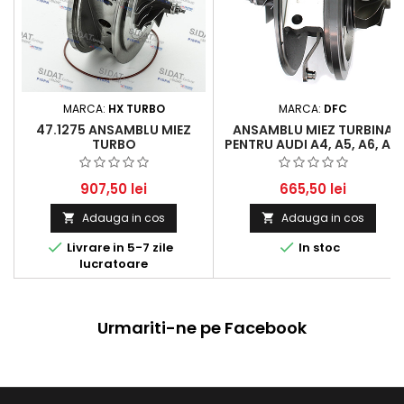
MARCA:
HX TURBO
MARCA:
DFC
47.1275 ANSAMBLU MIEZ
ANSAMBLU MIEZ TURBINA
TURBO
PENTRU AUDI A4, A5, A6, A7,
A8, Q5, Q7 ȘI VW TOUAREG
CU MOTORIZĂRI 3.0 TDI
907,50 lei
665,50 lei
Adauga in cos
Adauga in cos




Livrare in 5-7 zile
In stoc
lucratoare
Urmariti-ne pe Facebook