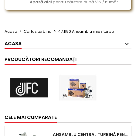
Apasă aici
pentru căutare după VIN / număr
Acasa
Cartus turbina
47.1190 Ansamblu miez turbo
ACASA
PRODUCĂTORI RECOMANDAȚI
CELE MAI CUMPARATE
ANSAMBLU CENTRAL TURBINĂ PENTRU BMW SERIA 3, SERIA 5 ȘI X3 - PERFORMANȚĂ ȘI FIABILITATE