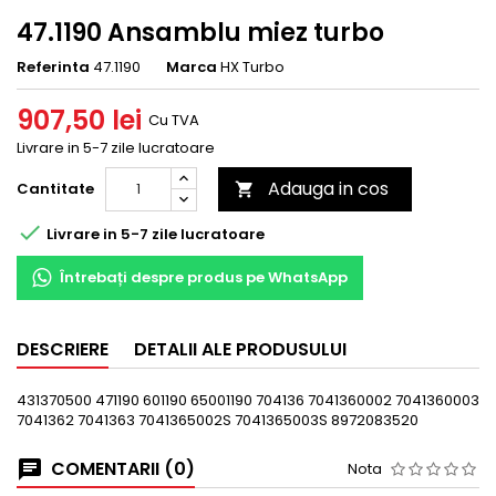
47.1190 Ansamblu miez turbo
Referinta
47.1190
Marca
HX Turbo
907,50 lei
Cu TVA
Livrare in 5-7 zile lucratoare
Adauga in cos
Cantitate


Livrare in 5-7 zile lucratoare
Întrebați despre produs pe WhatsApp
DESCRIERE
DETALII ALE PRODUSULUI
431370500 471190 601190 65001190 704136 7041360002 7041360003
7041362 7041363 7041365002S 7041365003S 8972083520
COMENTARII (0)
Nota