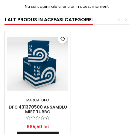
Nu sunt opinii ale clientilor in acest moment.
1 ALT PRODUS IN ACEEASI CATEGORIE:
<
>
favorite_border
MARCA:
DFC
DFC 431370500 ANSAMBLU
MIEZ TURBO
665,50 lei