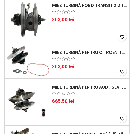
MIEZ TURBINĂ FORD TRANSIT 2.2 TDCI (2007-2016)
363,00 lei
favorite_border
MIEZ TURBINĂ PENTRU CITROËN, FORD, MAZDA, MINI, PEUGEOT ȘI VOLVO - MOTORIZĂRI 1.6 HDI ȘI 1.6 D
363,00 lei
favorite_border
MIEZ TURBINĂ PENTRU AUDI, SEAT, SKODA ȘI VOLKSWAGEN - MOTORIZĂRI 2.0 TDI 103KW 140CP
665,50 lei
favorite_border