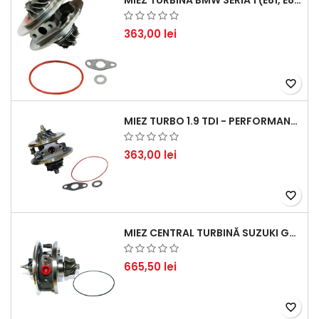
MIEZ TURBINĂ BMW SERIA 1 (E81, E87) 120 D - CREȘTEȚI PERFORMANȚA ȘI RĂSPUNSUL MOTORULUI
363,00 lei
favorite_border
MIEZ TURBO 1.9 TDI - PERFORMANȚĂ FIABILĂ PENTRU AUDI, SEAT, SKODA ȘI VW
363,00 lei
favorite_border
MIEZ CENTRAL TURBINĂ SUZUKI GRAND ESCUDO II 1.9 DDIS TRACȚIUNE INTEGRALĂ - MOTORIZARE 1.9L, 95 KW (129 CP)
665,50 lei
favorite_border