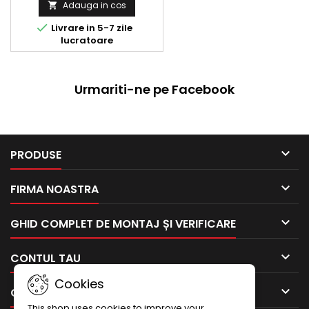
Adauga in cos


Livrare in 5-7 zile
lucratoare
Urmariti-ne pe Facebook

PRODUSE

FIRMA NOASTRA

GHID COMPLET DE MONTAJ ȘI VERIFICARE

CONTUL TAU
Cookies

CONTACTEAZA-NE
This shop uses cookies to improve your