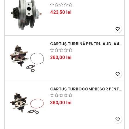
423,50 lei
favorite_border
CARTUȘ TURBINĂ PENTRU AUDI A4, A6, SKODA SUPERB ȘI VW PASSAT, MOTOR DIESEL 1.9 TDI
363,00 lei
favorite_border
CARTUȘ TURBOCOMPRESOR PENTRU VW, AUDI, SEAT, SKODA - MOTOR DIESEL 2.0 TDI
363,00 lei
favorite_border