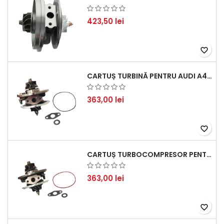
423,50 lei
favorite_border
CARTUȘ TURBINĂ PENTRU AUDI A4, A6, SKODA SUPERB ȘI VW PASSAT, MOTOR DIESEL 1.9 TDI
363,00 lei
favorite_border
CARTUȘ TURBOCOMPRESOR PENTRU VW, AUDI, SEAT, SKODA - MOTOR DIESEL 2.0 TDI
363,00 lei
favorite_border