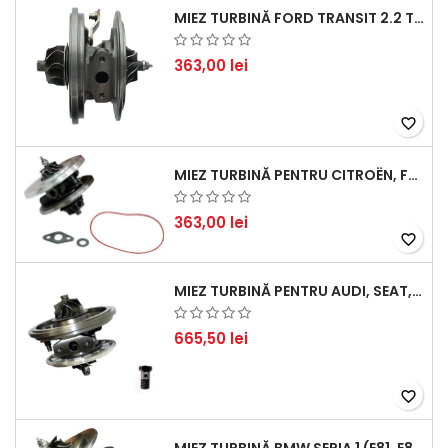
MIEZ TURBINĂ FORD TRANSIT 2.2 TDCI (2007-2016)
363,00 lei
favorite_border
MIEZ TURBINĂ PENTRU CITROËN, FORD, MAZDA, MINI, PEUGEOT ȘI VOLVO - MOTORIZĂRI 1.6 HDI ȘI 1.6 D
363,00 lei
favorite_border
MIEZ TURBINĂ PENTRU AUDI, SEAT, SKODA ȘI VOLKSWAGEN - MOTORIZĂRI 2.0 TDI 103KW 140CP
665,50 lei
favorite_border