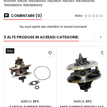
6500091 758219 7582190004 75821904 7582194 7582195004S
7582199004 7582199004S
COMENTARII (0)
Nota
Nu sunt opinii ale clientilor in acest moment.
3 ALTE PRODUSE IN ACEEASI CATEGORIE:
<
>
Nou
favorite_border
favorite_border
MARCA:
DFC
MARCA:
DFC
CARTUȘ TURBINĂ PENTRU
MIEZ TURBINĂ PENTRU AUDI