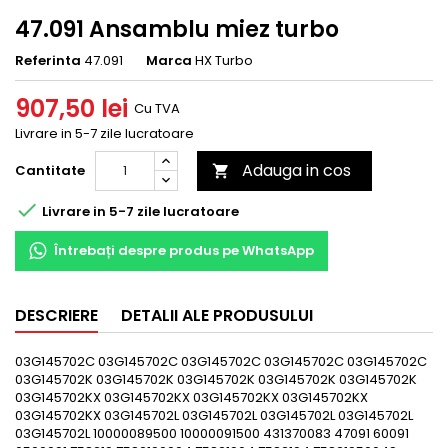
47.091 Ansamblu miez turbo
Referinta
47.091
Marca
HX Turbo
907,50 lei
Cu TVA
Livrare in 5-7 zile lucratoare
Adauga in cos
Cantitate


Livrare in 5-7 zile lucratoare
Întrebați despre produs pe WhatsApp
DESCRIERE
DETALII ALE PRODUSULUI
03G145702C 03G145702C 03G145702C 03G145702C 03G145702C
03G145702K 03G145702K 03G145702K 03G145702K 03G145702K
03G145702KX 03G145702KX 03G145702KX 03G145702KX
03G145702KX 03G145702L 03G145702L 03G145702L 03G145702L
03G145702L 10000089500 10000091500 431370083 47091 60091