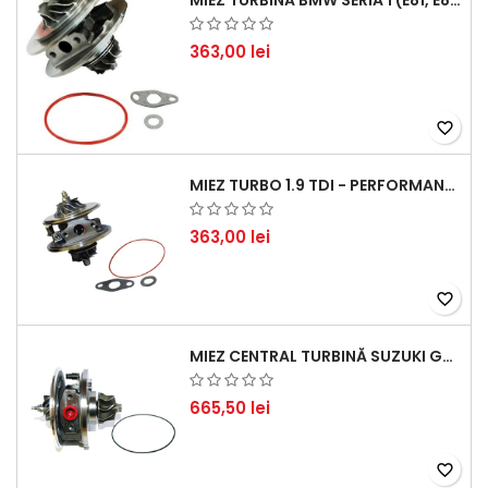
MIEZ TURBINĂ BMW SERIA 1 (E81, E87) 120 D - CREȘTEȚI PERFORMANȚA ȘI RĂSPUNSUL MOTORULUI
363,00 lei
favorite_border
MIEZ TURBO 1.9 TDI - PERFORMANȚĂ FIABILĂ PENTRU AUDI, SEAT, SKODA ȘI VW
363,00 lei
favorite_border
MIEZ CENTRAL TURBINĂ SUZUKI GRAND ESCUDO II 1.9 DDIS TRACȚIUNE INTEGRALĂ - MOTORIZARE 1.9L, 95 KW (129 CP)
665,50 lei
favorite_border