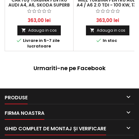
AUDI A4, A6, SKODA SUPERB
A4 / A6 2.0 TDI - 100 KW, 136
ȘI VW PASSAT, MOTOR
HP
DIESEL 1.9 TDI
363,00 lei
363,00 lei
Adauga in cos
Adauga in cos




Livrare in 5-7 zile
In stoc
lucratoare
Urmariti-ne pe Facebook

PRODUSE

FIRMA NOASTRA

GHID COMPLET DE MONTAJ ȘI VERIFICARE