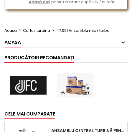
Apasă aici
pentru căutare după VIN / număr
Acasa
Cartus turbina
47.091 Ansamblu miez turbo
ACASA
PRODUCĂTORI RECOMANDAȚI
CELE MAI CUMPARATE
ANSAMBLU CENTRAL TURBINĂ PENTRU BMW SERIA 3, SERIA 5 ȘI X3 - PERFORMANȚĂ ȘI FIABILITATE