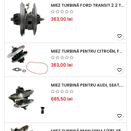
MIEZ TURBINĂ FORD TRANSIT 2.2 TDCI (2007-2016)
363,00 lei
favorite_border
MIEZ TURBINĂ PENTRU CITROËN, FORD, MAZDA, MINI, PEUGEOT ȘI VOLVO - MOTORIZĂRI 1.6 HDI ȘI 1.6 D
363,00 lei
favorite_border
MIEZ TURBINĂ PENTRU AUDI, SEAT, SKODA ȘI VOLKSWAGEN - MOTORIZĂRI 2.0 TDI 103KW 140CP
665,50 lei
favorite_border