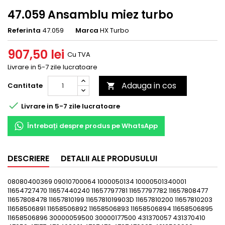
47.059 Ansamblu miez turbo
Referinta
47.059
Marca
HX Turbo
907,50 lei
Cu TVA
Livrare in 5-7 zile lucratoare
Adauga in cos
Cantitate


Livrare in 5-7 zile lucratoare
Întrebați despre produs pe WhatsApp
DESCRIERE
DETALII ALE PRODUSULUI
08080400369 09010700064 1000050134 10000501340001
11654727470 11657440240 11657797781 11657797782 11657808477
11657808478 11657810199 1165781019903D 11657810200 11657810203
11658506891 11658506892 11658506893 11658506894 11658506895
11658506896 30000059500 30000177500 431370057 431370410