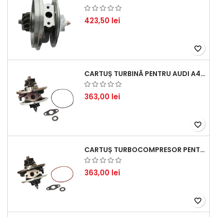
423,50 lei
favorite_border
CARTUȘ TURBINĂ PENTRU AUDI A4, A6, SKODA SUPERB ȘI VW PASSAT, MOTOR DIESEL 1.9 TDI
363,00 lei
favorite_border
CARTUȘ TURBOCOMPRESOR PENTRU VW, AUDI, SEAT, SKODA - MOTOR DIESEL 2.0 TDI
363,00 lei
favorite_border