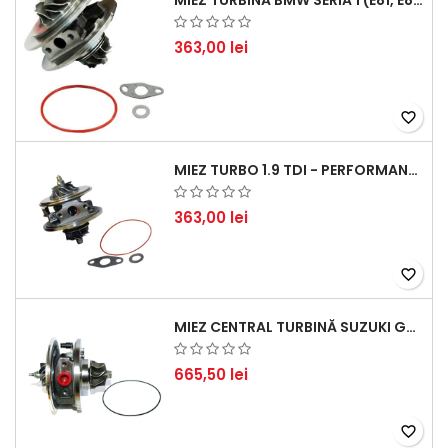
MIEZ TURBINĂ BMW SERIA 1 (E81, E87) 120 D - CREȘTEȚI PERFORMANȚA ȘI RĂSPUNSUL MOTORULUI
363,00 lei
favorite_border
MIEZ TURBO 1.9 TDI - PERFORMANȚĂ FIABILĂ PENTRU AUDI, SEAT, SKODA ȘI VW
363,00 lei
favorite_border
MIEZ CENTRAL TURBINĂ SUZUKI GRAND ESCUDO II 1.9 DDIS TRACȚIUNE INTEGRALĂ - MOTORIZARE 1.9L, 95 KW (129 CP)
665,50 lei
favorite_border