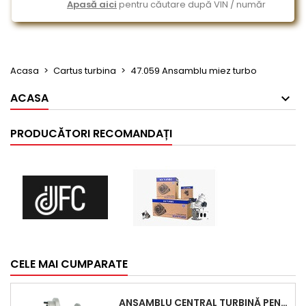
Apasă aici
pentru căutare după VIN / număr
Acasa
Cartus turbina
47.059 Ansamblu miez turbo
ACASA
PRODUCĂTORI RECOMANDAȚI
CELE MAI CUMPARATE
ANSAMBLU CENTRAL TURBINĂ PENTRU BMW SERIA 3, SERIA 5 ȘI X3 - PERFORMANȚĂ ȘI FIABILITATE