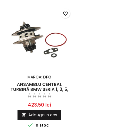
favorite_border
MARCA:
DFC
ANSAMBLU CENTRAL
TURBINĂ BMW SERIA 1, 3, 5,
X1, X3 - PERFORMANȚĂ ȘI
EFICIENȚĂ RIDICATE
423,50 lei
Adauga in cos


In stoc