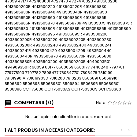
47059 47177 472468601 4727470 472747002B 4913500200
4913500200R 4913500220 4913500220R 4913505830
4913505830R 4913505840 4913505840R 4913505850
4913505850R 4913505860 4913505860R 4913505865
4913505865R 4913505870 4913505870R 4913505875 4913505875R
4913505880 4913505880R 4913505885 4913505885R 4913505890
4913505890R 4913505895 4913505895R 4933500200
4933500200R 4933500220 4933500220R 4933500230
4933500230R 4933500240 4933500240R 4933500241
4933500241R 4933500420 4933500420R 4933500440
4933500440R 4933505870 4933505870R 4933505880
4933505880R 4935500200 4935500200R 4949093501
4949093501R 60059 60177 6500059 6500177 7440240 7797781
779778103 7797782 7808477 780847701 7808478 7810199
781019901A 781019903D 7810200 7810203 8506891 850689101
8506892 8506893 850689301 8506894 8506895 850689501
8506896 CCH75030 CCH75030AS CCH75030GS SCH750300
COMENTARII (0)
Nota
Nu sunt opinii ale clientilor in acest moment.
1 ALT PRODUS IN ACEEASI CATEGORIE:
<
>