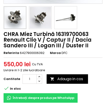
CHRA Miez Turbină 16319700063
Renault Clio V / Captur II / Dacia
Sandero III / Logan III / Duster II
Referinta
6427900006392
Marca
DFC
550,00 lei
Cu TVA
Livrare in 1-2 zile lucratoare
Adauga in cos
Cantitate


In stoc
Întrebați despre produs pe WhatsApp