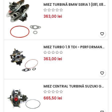
MIEZ TURBINĂ BMW SERIA 1 (E81, E87) 120 D - CREȘTEȚI PERFORMANȚA ȘI RĂSPUNSUL MOTORULUI
363,00 lei
favorite_border
MIEZ TURBO 1.9 TDI - PERFORMANȚĂ FIABILĂ PENTRU AUDI, SEAT, SKODA ȘI VW
363,00 lei
favorite_border
MIEZ CENTRAL TURBINĂ SUZUKI GRAND ESCUDO II 1.9 DDIS TRACȚIUNE INTEGRALĂ - MOTORIZARE 1.9L, 95 KW (129 CP)
665,50 lei