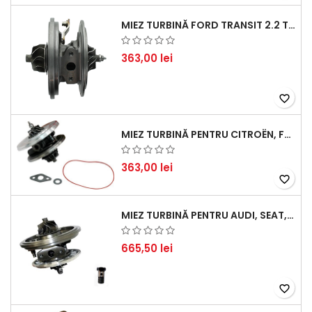
MIEZ TURBINĂ FORD TRANSIT 2.2 TDCI (2007-2016)
363,00 lei
favorite_border
MIEZ TURBINĂ PENTRU CITROËN, FORD, MAZDA, MINI, PEUGEOT ȘI VOLVO - MOTORIZĂRI 1.6 HDI ȘI 1.6 D
363,00 lei
favorite_border
MIEZ TURBINĂ PENTRU AUDI, SEAT, SKODA ȘI VOLKSWAGEN - MOTORIZĂRI 2.0 TDI 103KW 140CP
665,50 lei
favorite_border