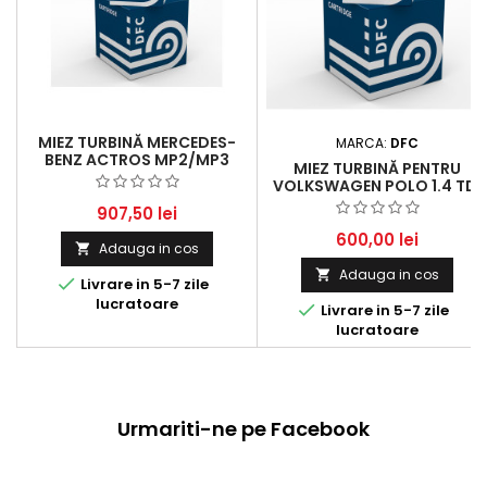
MIEZ TURBINĂ MERCEDES-
MARCA:
DFC
BENZ ACTROS MP2/MP3
MIEZ TURBINĂ PENTRU
(04/2003 -) PENTRU
VOLKSWAGEN POLO 1.4 TDI
MOTORIZĂRI OM 541.9XX
907,50 lei
600,00 lei
Adauga in cos

Adauga in cos


Livrare in 5-7 zile
lucratoare

Livrare in 5-7 zile
lucratoare
Urmariti-ne pe Facebook