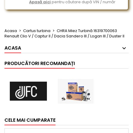
Apasă aici
pentru căutare după VIN / număr
Acasa
Cartus turbina
CHRA Miez Turbină 16319700063
Renault Clio V / Captur II / Dacia Sandero III / Logan III / Duster II
ACASA
PRODUCĂTORI RECOMANDAȚI
CELE MAI CUMPARATE