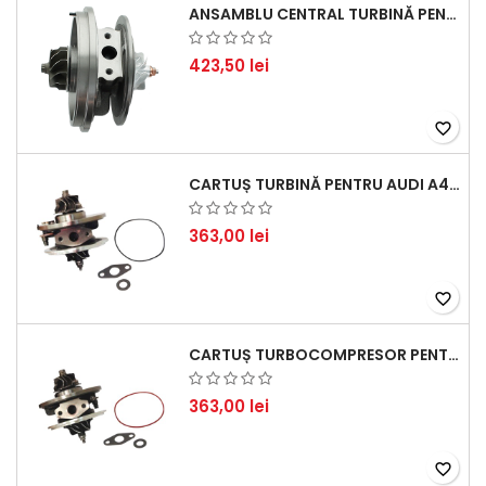
ANSAMBLU CENTRAL TURBINĂ PENTRU BMW SERIA 3, SERIA 5 ȘI X3 - PERFORMANȚĂ ȘI FIABILITATE
423,50 lei
favorite_border
CARTUȘ TURBINĂ PENTRU AUDI A4, A6, SKODA SUPERB ȘI VW PASSAT, MOTOR DIESEL 1.9 TDI
363,00 lei
favorite_border
CARTUȘ TURBOCOMPRESOR PENTRU VW, AUDI, SEAT, SKODA - MOTOR DIESEL 2.0 TDI
363,00 lei
favorite_border