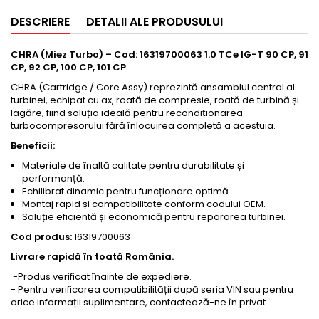
DESCRIERE
DETALII ALE PRODUSULUI
CHRA (Miez Turbo) – Cod: 16319700063
1.0 TCe IG-T 90 CP, 91
CP, 92 CP, 100 CP, 101 CP
CHRA (Cartridge / Core Assy) reprezintă ansamblul central al
turbinei, echipat cu ax, roată de compresie, roată de turbină și
lagăre, fiind soluția ideală pentru recondiționarea
turbocompresorului fără înlocuirea completă a acestuia.
Beneficii:
Materiale de înaltă calitate pentru durabilitate și
performanță.
Echilibrat dinamic pentru funcționare optimă.
Montaj rapid și compatibilitate conform codului OEM.
Soluție eficientă și economică pentru repararea turbinei.
Cod produs:
16319700063
Livrare rapidă în toată România.
-Produs verificat înainte de expediere.
- Pentru verificarea compatibilității după seria VIN sau pentru
orice informații suplimentare, contactează-ne în privat.