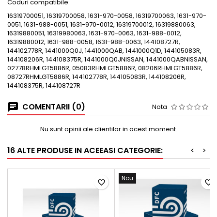
Coduri compatibile:
16319700051, 16319700058, 1631-970-0058, 16319700063, 1631-970-
0051, 1631-988-0051, 1631-970-0012, 16319700012, 16319880063,
16319880051, 16319980063, 1631-970-0063, 1631-988-0012,
16319880012, 1631-988-0058, 1631-988-0063, 144108727R,
144102778R, 1441000Q0J, 1441000QAB, 1441000Q1D, 144105083R,
144108206R, 144108375R, 1441000Q0JNISSAN, 1441000QABNISSAN,
02778RHMLGT5886R, 05083RHMLGT5886R, 08206RHMLGT5886R,
08727RHMLGT5886R, 144102778R, 144105083R, 144108206R,
144108375R, 144108727R
COMENTARII (0)
Nota
Nu sunt opinii ale clientilor in acest moment.
16 ALTE PRODUSE IN ACEEASI CATEGORIE:
<
>
Nou
favorite_border
favorite_border