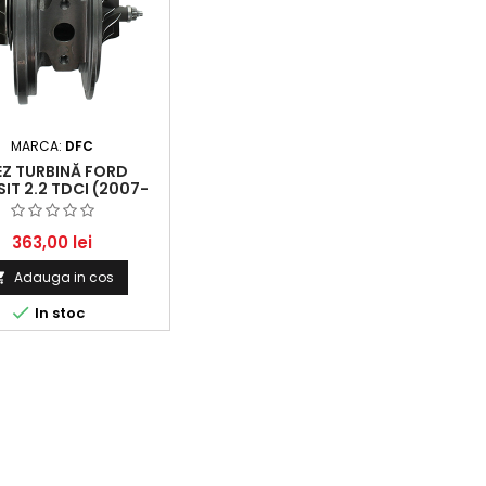
MARCA:
DFC
EZ TURBINĂ FORD
IT 2.2 TDCI (2007-
2016)
363,00 lei
Adauga in cos


In stoc