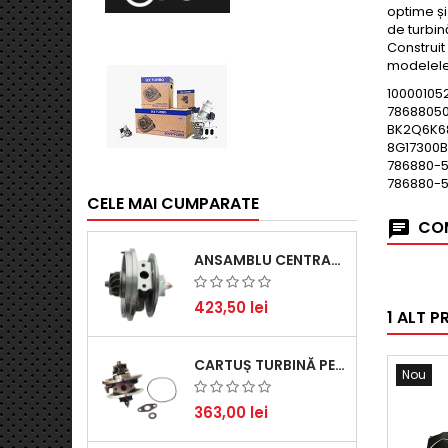
optime și
de turbin
Construit
modelele 
10000105
7868805
BK2Q6K6
8G17300B
786880-5
786880-5
CELE MAI CUMPARATE
COM
ANSAMBLU CENTRAL TURBINĂ PENTRU BMW SERIA 3, SERIA 5 ȘI X3 - PERFORMANȚĂ ȘI FIABILITATE
423,50 lei
1 ALT P
CARTUȘ TURBINĂ PENTRU AUDI A4, A6, SKODA SUPERB ȘI VW PASSAT, MOTOR DIESEL 1.9 TDI
Nou
363,00 lei