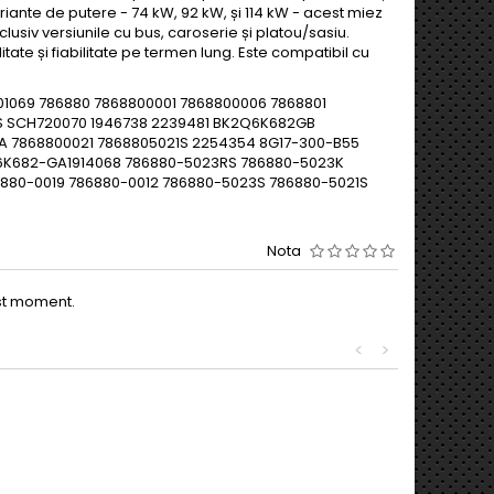
ariante de putere - 74 kW, 92 kW, și 114 kW - acest miez
clusiv versiunile cu bus, caroserie și platou/sasiu.
tate și fiabilitate pe termen lung. Este compatibil cu
001069 786880 7868800001 7868800006 7868801
 SCH720070 1946738 2239481 BK2Q6K682GB
868800021 7868805021S 2254354 8G17-300-B55
6K682-GA1914068 786880-5023RS 786880-5023K
6880-0019 786880-0012 786880-5023S 786880-5021S
Nota
est moment.
<
>