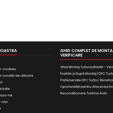
NOASTRA
GHID COMPLET DE MONTAJ
VERIFICARE
Ghid Montaj Turbosuflantă - Veri
e-cookies
Înainte și După Montaj | DFC Tur
 condiții de utilizare
Parteneriate DFC Turbo: Beneficii
oi
Oportunități pentru Afacerea Dv
urizate
Reconditionare Turbine Auto
eaza-ne
-ului
e