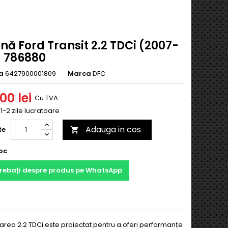
nă Ford Transit 2.2 TDCi (2007-
) 786880
a
6427900001809
Marca
DFC
,00 lei
Cu TVA
 1-2 zile lucratoare
Adauga in cos
te

oc
trebați despre produs pe WhatsApp
area 2.2 TDCi este proiectat pentru a oferi performanțe