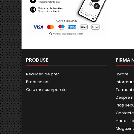
PRODUSE
FIRMA 
Reduceri de pret
Livrare
Produse noi
informar
Cele mai cumparate
Termeni și
Despre n
Plăți sec
Contact
Harta site
Magazin