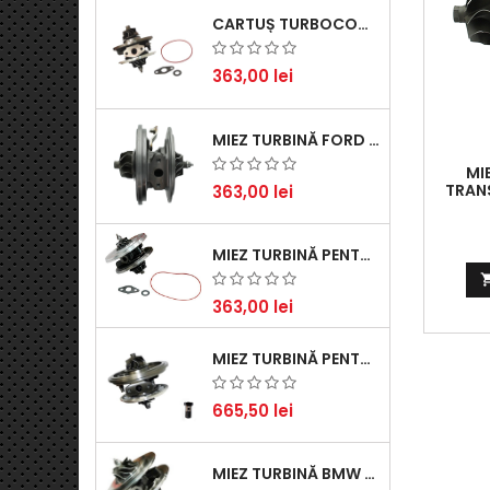
CARTUȘ TURBOCOMPRESOR PENTRU VW, AUDI, SEAT, SKODA - MOTOR DIESEL 2.0 TDI
363,00 lei
MIEZ TURBINĂ FORD TRANSIT 2.2 TDCI (2007-2016)
MI
TRANS
363,00 lei
MIEZ TURBINĂ PENTRU CITROËN, FORD, MAZDA, MINI, PEUGEOT ȘI VOLVO - MOTORIZĂRI 1.6 HDI ȘI 1.6 D
363,00 lei
MIEZ TURBINĂ PENTRU AUDI, SEAT, SKODA ȘI VOLKSWAGEN - MOTORIZĂRI 2.0 TDI 103KW 140CP
665,50 lei
MIEZ TURBINĂ BMW SERIA 1 (E81, E87) 120 D - CREȘTEȚI PERFORMANȚA ȘI RĂSPUNSUL MOTORULUI