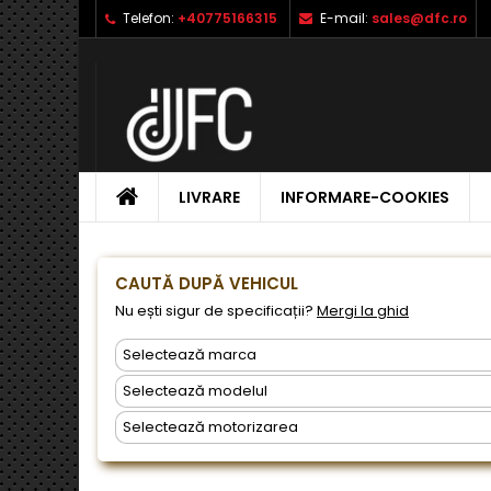
Telefon:
+40775166315
E-mail:
sales@dfc.ro
L
C
A
add_circle_outline
Ai 
Nu
dor
ACASA
LIVRARE
INFORMARE-COOKIES
CAUTĂ DUPĂ VEHICUL
Nu ești sigur de specificații?
Mergi la ghid