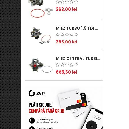
363,00 lei
MIEZ TURBO 1.9 TDI - PERFORMANȚĂ FIABILĂ PENTRU AUDI, SEAT, SKODA ȘI VW
363,00 lei
MIEZ CENTRAL TURBINĂ SUZUKI GRAND ESCUDO II 1.9 DDIS TRACȚIUNE INTEGRALĂ - MOTORIZARE 1.9L, 95 KW (129 CP)
665,50 lei