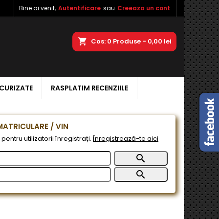
Bine ai venit,
Autentificare
sau
Creeaza un cont
×
×
×
a
Cos
0
Produse -
0,00 lei
ECURIZATE
RASPLATIM RECENZIILE
e
e
ATRICULARE / VIN
pentru utilizatorii înregistrați.
Înregistrează-te aici

