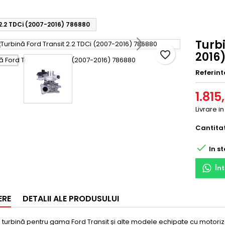
 2.2 TDCi (2007-2016) 786880
Turbi
favorite_border
2016
Referint
1.815
Livrare in
Cantita

In st
În
ERE
DETALII ALE PRODUSULUI
 turbină pentru gama Ford Transit și alte modele echipate cu motoriz