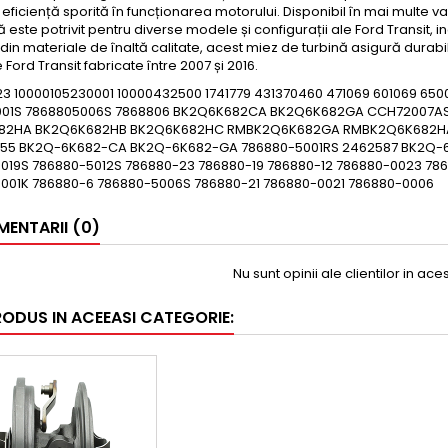
 eficiență sporită în funcționarea motorului. Disponibil în mai multe v
ă este potrivit pentru diverse modele și configurații ale Ford Transit, in
 din materiale de înaltă calitate, acest miez de turbină asigură durabili
Ford Transit fabricate între 2007 și 2016.
23 10000105230001 10000432500 1741779 431370460 471069 601069 65
001S 7868805006S 7868806 BK2Q6K682CA BK2Q6K682GA CCH72007AS
82HA BK2Q6K682HB BK2Q6K682HC RMBK2Q6K682GA RMBK2Q6K682HA 7
55 BK2Q-6K682-CA BK2Q-6K682-GA 786880-5001RS 2462587 BK2Q-
019S 786880-5012S 786880-23 786880-19 786880-12 786880-0023 78
001K 786880-6 786880-5006S 786880-21 786880-0021 786880-0006
ENTARII (0)
Nu sunt opinii ale clientilor in ac
RODUS IN ACEEASI CATEGORIE: