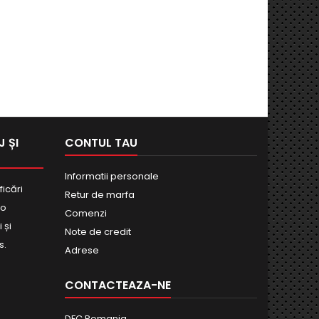
 ȘI
CONTUL TAU
Informatii personale
ficări
Retur de marfa
bo
Comenzi
 și
Note de credit
s.
Adrese
CONTACTEAZA-NE
DFC Romania