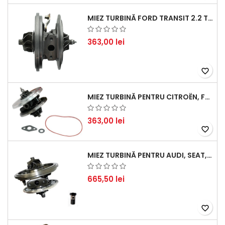
MIEZ TURBINĂ FORD TRANSIT 2.2 TDCI (2007-2016)
363,00 lei
favorite_border
MIEZ TURBINĂ PENTRU CITROËN, FORD, MAZDA, MINI, PEUGEOT ȘI VOLVO - MOTORIZĂRI 1.6 HDI ȘI 1.6 D
363,00 lei
favorite_border
MIEZ TURBINĂ PENTRU AUDI, SEAT, SKODA ȘI VOLKSWAGEN - MOTORIZĂRI 2.0 TDI 103KW 140CP
665,50 lei
favorite_border