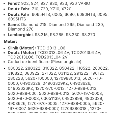
Fendt
: 922, 924, 927, 930, 933, 936 VARIO
Deutz Fahr
: 710, 720, X710, X720
Deutz Fahr
: 6065HTS, 6065, 6090, 6090HTS, 6095,
6095HTS
Same
: Diamond 215, Diamond 265, Diamond 230,
Diamond 270
Lamborghini
: R8.215, R8.265, R8.230, R8.270
Motor:
Silnik (Motor)
: TCD 2013 LO6
Deutz (Motor)
TCD2013L06 4V, TCD2013L6 4V,
TCD2013LO6, TCD2013L04-2V
Coduri de identificare (Piese originale):
080322, 280322, 310322, 050422, 110522, 280622,
310822, 080922, 271022, 031122, 291222, 190123,
280223, 56207100000, 12709880013, 5620-710-
0000, 04903329, 04903329KZ, 04903626,
04903626KZ, 1270-970-0013, 1270-988-0013,
5620-988-000, 5620-988-0013, 5620-197-0008,
5620-970-0008, 03051139, 04902898, 4903329,
4903626, 1270-970-0005, 1270-988-0005, 5620-
197-0007, 5620-988-0007, 12709880018 , 1270-