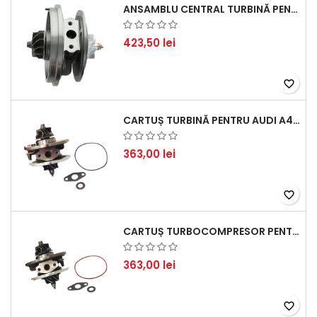
ANSAMBLU CENTRAL TURBINĂ PENTRU BMW SERIA 3, SERIA 5 ȘI X3 - PERFORMANȚĂ ȘI FIABILITATE
423,50 lei
favorite_border
CARTUȘ TURBINĂ PENTRU AUDI A4, A6, SKODA SUPERB ȘI VW PASSAT, MOTOR DIESEL 1.9 TDI
363,00 lei
favorite_border
CARTUȘ TURBOCOMPRESOR PENTRU VW, AUDI, SEAT, SKODA - MOTOR DIESEL 2.0 TDI
363,00 lei
favorite_border