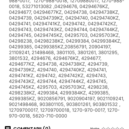
988-0017, 1270-988-0018, 12709880017, 1270-988-
0018, 53271013082 ,04294676, 04294676KZ,
04294677, 04294677KZ, 04294738, 04294738KZ,
04294739, 04294739KZ, 04294740, 04294740KZ,
04294741, 04294741KZ, 04294742, 04294742KZ,
04294743, 04294743KZ, 04294744, 04294744KZ,
04294745, 04294745KZ, 04295703, 04295703KZ,
04298238, 04298238KZ, 04299384, 04299384KZ,
04299385, 04299385KZ,20856791, 20904197,
21109241, 21498468, 3801105, 3801261, 3801295,
3801532, 4294676, 4294676KZ, 4294677,
4294677KZ, 4294738, 4294738KZ, 4294739,
4294739KZ, 4294740, 4294740KZ, 4294741,
4294741KZ, 4294742, 4294742KZ, 4294743,
4294743KZ, 4294744, 4294744KZ, 4294745,
4294745KZ, 4295703, 4295703KZ, 4298238,
4298238KZ, 4299384, 4299384KZ, 4299385,
4299385KZ, 9020856791, 9020904197, 9021109241,
9021498468, 903801105, 903801261, 903801532 ,
12709700017, 12709700018, 1270-970-0017, 1270-
970-0018, 5620-710-0000
COMENTARII (0)
Nota