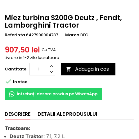
Miez turbina S200G Deutz , Fendt,
Lamborghini Tractor
Referinta
6427900004787
Marca
DFC
907,50 lei
Cu TVA
Livrare in 1-2 zile lucratoare
Adauga in cos
Cantitate


In stoc
Întrebați despre produs pe WhatsApp
DESCRIERE
DETALII ALE PRODUSULUI
Tractoare:
Deutz Traktor
: 7.1, 7.2 L