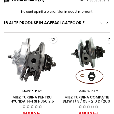
Nu sunt opinii ale clientilor in acest moment.
16 ALTE PRODUSE IN ACEEASI CATEGORIE:
<
>
favorite_border
favorite_border
MARCA:
DFC
MARCA:
DFC
MIEZ TURBINA PENTRU
MIEZ TURBINA COMPATIBIL
HYUNDAI H-1 ȘI H350 2.5
BMW 1 / 3 / X3 - 2.0 D (2001 
CRDI
2007)
665,50 lei
665,50 lei