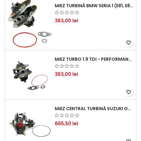
MIEZ TURBINĂ BMW SERIA 1 (E81, E87) 120 D - CREȘTEȚI PERFORMANȚA ȘI RĂSPUNSUL MOTORULUI
363,00 lei
favorite_border
MIEZ TURBO 1.9 TDI - PERFORMANȚĂ FIABILĂ PENTRU AUDI, SEAT, SKODA ȘI VW
363,00 lei
favorite_border
MIEZ CENTRAL TURBINĂ SUZUKI GRAND ESCUDO II 1.9 DDIS TRACȚIUNE INTEGRALĂ - MOTORIZARE 1.9L, 95 KW (129 CP)
665,50 lei