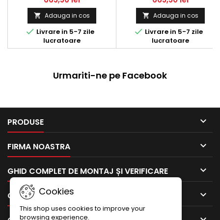
Adauga in cos
Adauga in cos




Livrare in 5-7 zile
Livrare in 5-7 zile
lucratoare
lucratoare
Urmariti-ne pe Facebook

PRODUSE

FIRMA NOASTRA

GHID COMPLET DE MONTAJ ȘI VERIFICARE
Cookies

CONTUL TAU
This shop uses cookies to improve your
browsing experience.
