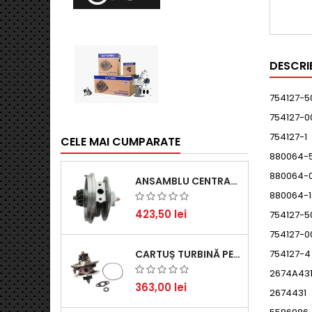
DESCRI
754127-5
754127-0
754127-1
CELE MAI CUMPARATE
880064-
880064-
ANSAMBLU CENTRAL TURBINĂ PENTRU BMW SERIA 3, SERIA 5 ȘI X3 - PERFORMANȚĂ ȘI FIABILITATE
880064-1
423,50 lei
754127-5
754127-0
754127-4
CARTUȘ TURBINĂ PENTRU AUDI A4, A6, SKODA SUPERB ȘI VW PASSAT, MOTOR DIESEL 1.9 TDI
2674A43
363,00 lei
2674431