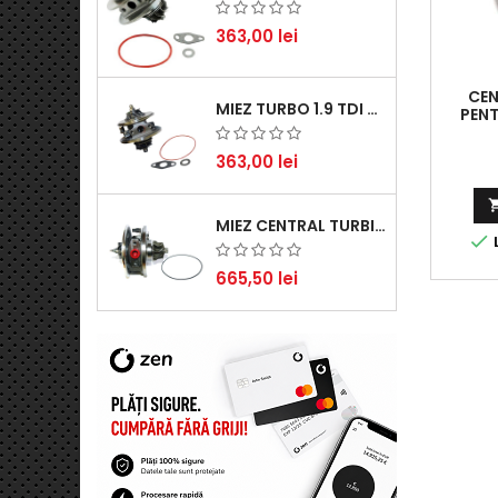
363,00 lei
CEN
MIEZ TURBO 1.9 TDI - PERFORMANȚĂ FIABILĂ PENTRU AUDI, SEAT, SKODA ȘI VW
PENT
GRAND 
363,00 lei
MIEZ CENTRAL TURBINĂ SUZUKI GRAND ESCUDO II 1.9 DDIS TRACȚIUNE INTEGRALĂ - MOTORIZARE 1.9L, 95 KW (129 CP)

L
665,50 lei