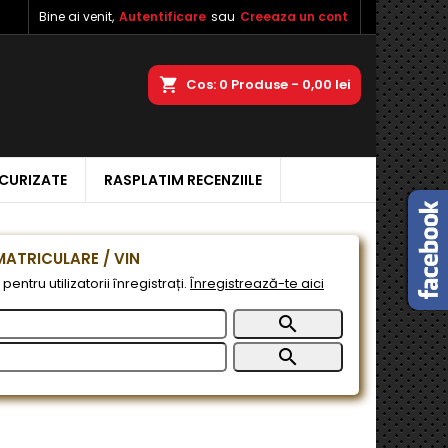
Bine ai venit,
Autentificare
sau
Creeaza un cont
×
×
×
a
Cos
0
Produse -
0,00 lei
ECURIZATE
RASPLATIM RECENZIILE
e
e
ATRICULARE / VIN
pentru utilizatorii înregistrați.
Înregistrează-te aici

