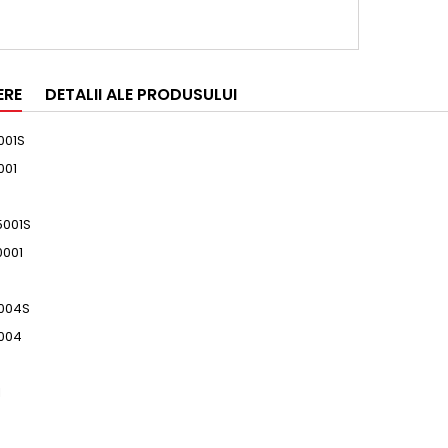
ERE
DETALII ALE PRODUSULUI
001S
001
5001S
0001
004S
004
1