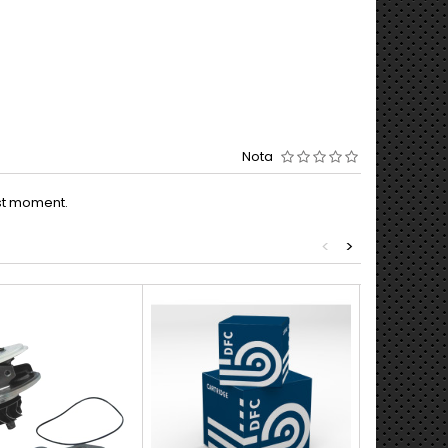
Nota
est moment.
<
>