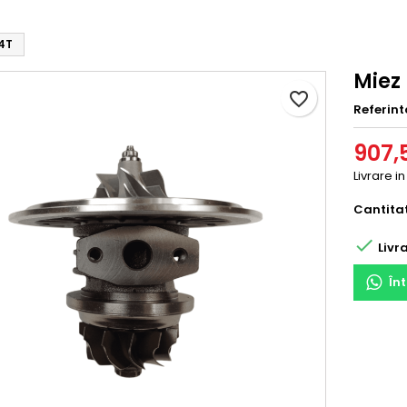
44T
Miez
favorite_border
Referint
907,5
Livrare i
Cantita

Livra
În