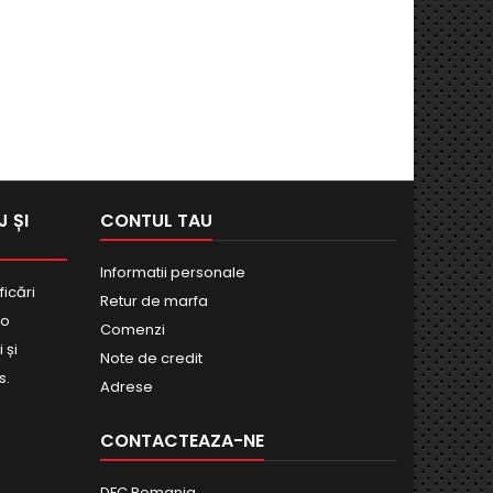
 ȘI
CONTUL TAU
Informatii personale
ficări
Retur de marfa
bo
Comenzi
 și
Note de credit
s.
Adrese
CONTACTEAZA-NE
DFC Romania