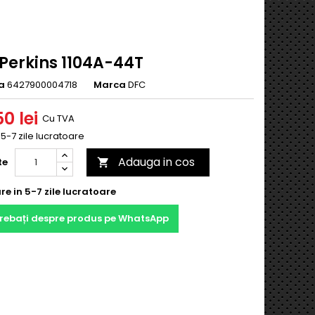
 Perkins 1104A-44T
a
6427900004718
Marca
DFC
0 lei
Cu TVA
n 5-7 zile lucratoare
Adauga in cos
te

re in 5-7 zile lucratoare
trebați despre produs pe WhatsApp