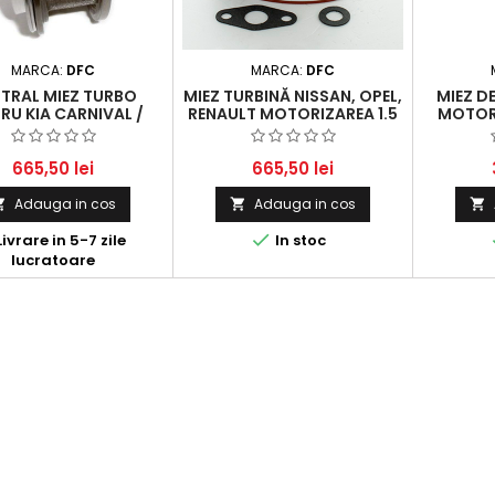
MARCA:
DFC
MARCA:
DFC
TRAL MIEZ TURBO
MIEZ TURBINĂ NISSAN, OPEL,
MIEZ D
RU KIA CARNIVAL /
RENAULT MOTORIZAREA 1.5
MOTORU
CARNIVAL II 2.9 CRDI
DCI / CDTI / HDI
FORD, 
(2006 - )
665,50 lei
665,50 lei
Adauga in cos
Adauga in cos




ivrare in 5-7 zile
In stoc
lucratoare