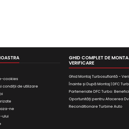
NOASTRA
GHID COMPLET DE MONTAJ
VERIFICARE
Ghid Montaj Turbosuflantă - Veri
e-cookies
Înainte și După Montaj | DFC Tur
 condiții de utilizare
Parteneriate DFC Turbo: Beneficii
oi
Oportunități pentru Afacerea Dv
urizate
Reconditionare Turbine Auto
eaza-ne
-ului
e