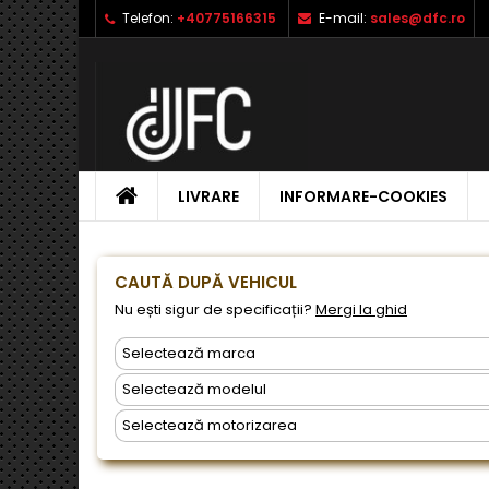
Telefon:
+40775166315
E-mail:
sales@dfc.ro
L
C
A
add_circle_outline
Ai 
Nu
dor
ACASA
LIVRARE
INFORMARE-COOKIES
CAUTĂ DUPĂ VEHICUL
Nu ești sigur de specificații?
Mergi la ghid