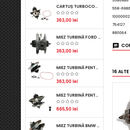
5586986
CARTUȘ TURBOCOMPRESOR PENTRU VW, AUDI, SEAT, SKODA - MOTOR DIESEL 2.0 TDI
558-698
10000002
363,00 lei
754127
880064
MIEZ TURBINĂ FORD TRANSIT 2.2 TDCI (2007-2016)
COM
363,00 lei
MIEZ TURBINĂ PENTRU CITROËN, FORD, MAZDA, MINI, PEUGEOT ȘI VOLVO - MOTORIZĂRI 1.6 HDI ȘI 1.6 D
16 ALTE
363,00 lei
MIEZ TURBINĂ PENTRU AUDI, SEAT, SKODA ȘI VOLKSWAGEN - MOTORIZĂRI 2.0 TDI 103KW 140CP
665,50 lei
MIEZ TURBINĂ BMW SERIA 1 (E81, E87) 120 D - CREȘTEȚI PERFORMANȚA ȘI RĂSPUNSUL MOTORULUI