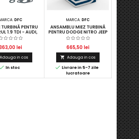
MARCA:
DFC
MARCA:
DFC
MA
E TURBINĂ PENTRU
ANSAMBLU MIEZ TURBINĂ
MIEZ TURB
L 1.9 TDI - AUDI,
PENTRU DODGE NITRO JEEP
C4 GRAND
SEAT, SKODA, VW
2.8 CRD
COUPÉ | P
| PERFO
363,00 lei
665,50 lei
42
Adauga in cos
Adauga in cos
Ad




In stoc
Livrare in 5-7 zile
lucratoare