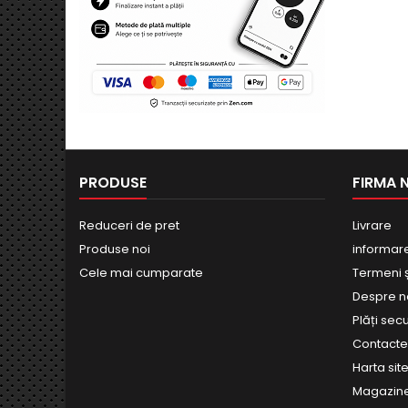
PRODUSE
FIRMA 
Reduceri de pret
Livrare
Produse noi
informar
Cele mai cumparate
Termeni și
Despre n
Plăți sec
Contact
Harta site
Magazin