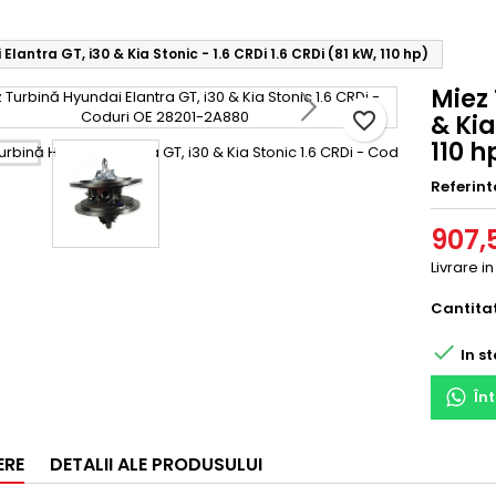
lantra GT, i30 & Kia Stonic - 1.6 CRDi 1.6 CRDi (81 kW, 110 hp)
Miez 
favorite_border
& Kia
110 h
Referint
907,5
Livrare in
Cantita

In st
În
ERE
DETALII ALE PRODUSULUI