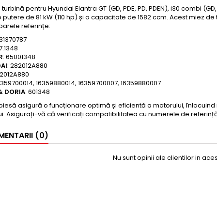
 turbină pentru Hyundai Elantra GT (GD, PDE, PD, PDEN), i30 combi (GD, 
o putere de 81 kW (110 hp) și o capacitate de 1582 ccm. Acest miez de
arele referințe:
431370787
47.1348
R
: 65001348
AI
: 282012A880
82012A880
16359700014, 16359880014, 16359700007, 16359880007
& DORIA
: 601348
iesă asigură o funcționare optimă și eficientă a motorului, înlocuind
ui. Asigurați-vă că verificați compatibilitatea cu numerele de referinț
ENTARII (0)
Nu sunt opinii ale clientilor in ac