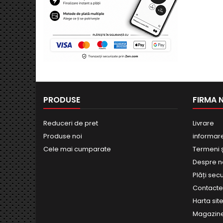
PRODUSE
FIRMA 
Reduceri de pret
Livrare
Produse noi
informar
Cele mai cumparate
Termeni și
Despre n
Plăți sec
Contact
Harta site
Magazin