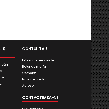
 ȘI
CONTUL TAU
Informatii personale
ficări
Retur de marfa
bo
Comenzi
 și
Note de credit
s.
Adrese
CONTACTEAZA-NE
DFC Romania