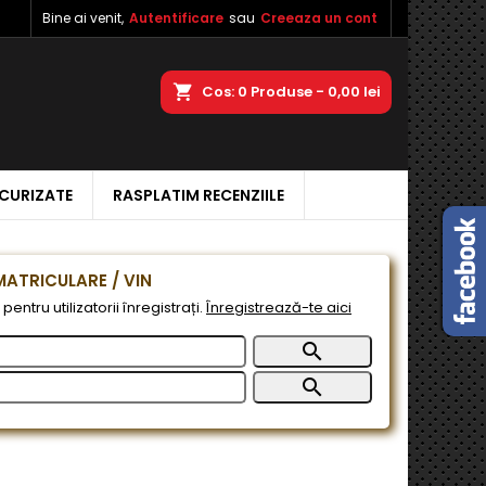
Bine ai venit,
Autentificare
sau
Creeaza un cont
×
×
×
a
Cos
0
Produse -
0,00 lei
ECURIZATE
RASPLATIM RECENZIILE
e
e
ATRICULARE / VIN
pentru utilizatorii înregistrați.
Înregistrează-te aici

