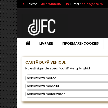
Telefon:
+40775166315
E-mail:
sales@dfc.ro
L
C
A
add_circle_outline
Ai 
Nu
dor
ACASA
LIVRARE
INFORMARE-COOKIES
CAUTĂ DUPĂ VEHICUL
Nu ești sigur de specificații?
Mergi la ghid