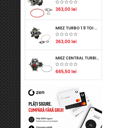
363,00 lei
MIEZ TURBO 1.9 TDI - PERFORMANȚĂ FIABILĂ PENTRU AUDI, SEAT, SKODA ȘI VW
363,00 lei
MIEZ CENTRAL TURBINĂ SUZUKI GRAND ESCUDO II 1.9 DDIS TRACȚIUNE INTEGRALĂ - MOTORIZARE 1.9L, 95 KW (129 CP)
665,50 lei