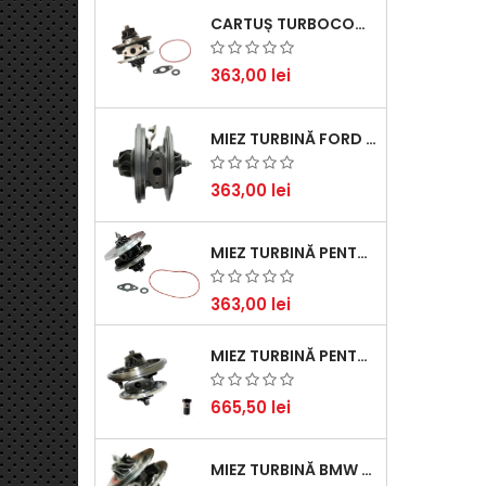
CARTUȘ TURBOCOMPRESOR PENTRU VW, AUDI, SEAT, SKODA - MOTOR DIESEL 2.0 TDI
363,00 lei
MIEZ TURBINĂ FORD TRANSIT 2.2 TDCI (2007-2016)
363,00 lei
MIEZ TURBINĂ PENTRU CITROËN, FORD, MAZDA, MINI, PEUGEOT ȘI VOLVO - MOTORIZĂRI 1.6 HDI ȘI 1.6 D
363,00 lei
MIEZ TURBINĂ PENTRU AUDI, SEAT, SKODA ȘI VOLKSWAGEN - MOTORIZĂRI 2.0 TDI 103KW 140CP
665,50 lei
MIEZ TURBINĂ BMW SERIA 1 (E81, E87) 120 D - CREȘTEȚI PERFORMANȚA ȘI RĂSPUNSUL MOTORULUI