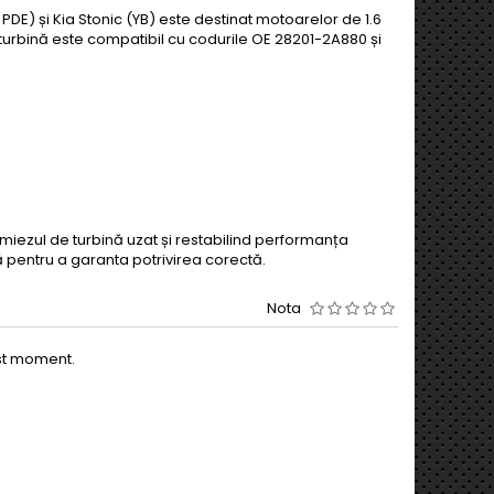
PDE) și Kia Stonic (YB) este destinat motoarelor de 1.6
 turbină este compatibil cu codurile OE 28201-2A880 și
 miezul de turbină uzat și restabilind performanța
ă pentru a garanta potrivirea corectă.
Nota
est moment.