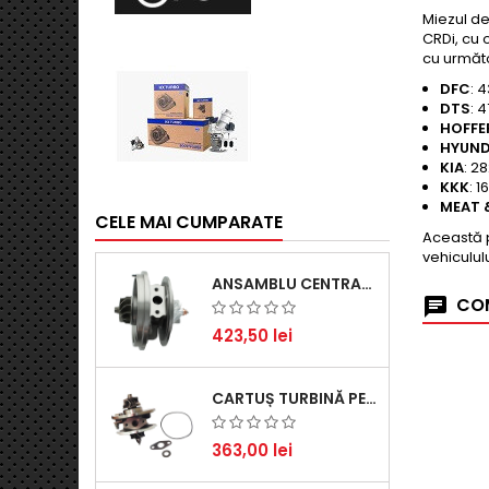
Miezul de
CRDi, cu 
cu următo
DFC
: 
DTS
: 
HOFFE
HYUND
KIA
: 2
KKK
: 
MEAT 
CELE MAI CUMPARATE
Această p
vehiculul
ANSAMBLU CENTRAL TURBINĂ PENTRU BMW SERIA 3, SERIA 5 ȘI X3 - PERFORMANȚĂ ȘI FIABILITATE
COM
423,50 lei
CARTUȘ TURBINĂ PENTRU AUDI A4, A6, SKODA SUPERB ȘI VW PASSAT, MOTOR DIESEL 1.9 TDI
363,00 lei