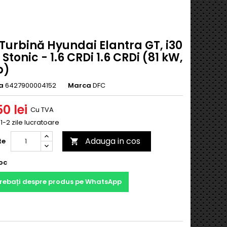
Turbină Hyundai Elantra GT, i30
 Stonic - 1.6 CRDi 1.6 CRDi (81 kW,
p)
a
6427900004152
Marca
DFC
0 lei
Cu TVA
 1-2 zile lucratoare
Adauga in cos
te

oc
trebați despre produs pe WhatsApp