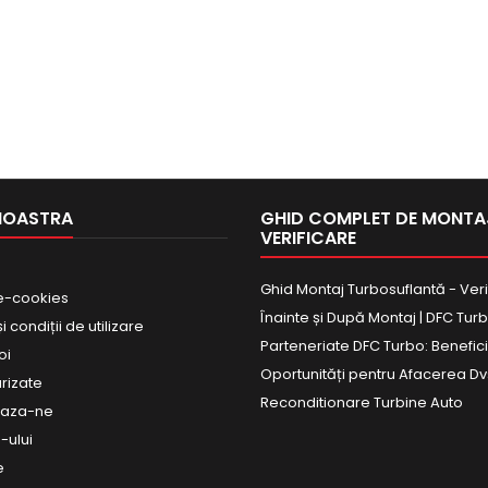
NOASTRA
GHID COMPLET DE MONTAJ
VERIFICARE
Ghid Montaj Turbosuflantă - Veri
e-cookies
Înainte și După Montaj | DFC Tur
 condiții de utilizare
Parteneriate DFC Turbo: Beneficii
oi
Oportunități pentru Afacerea Dv
urizate
Reconditionare Turbine Auto
eaza-ne
-ului
e