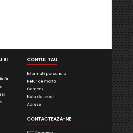
 ȘI
CONTUL TAU
Informatii personale
ficări
Retur de marfa
bo
Comenzi
 și
Note de credit
s.
Adrese
CONTACTEAZA-NE
DFC Romania