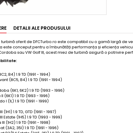
ERE
DETALII ALE PRODUSULUI
 turbină oferit de DFCTurbo.ro este compatibil cu o gamă largă de veh
a este conceput pentru a îmbunătăți performanța și eficiența vehicu
Cordoba sau VW Golf III, acest miez de turbină asigură o potrivire per
ilitate:
8C2, B4) 1.9 TD (1991 - 1994)
vant (8C5, B4) 1.9 TD (1991 - 1994)
oba (6K1, 6K2) 1.9 TD (1993 - 1996)
 II (6K1) 1.9 TD (1993 - 1996)
o I (1L) 1.9 TD (1991 - 1999)
III (1H1) 1.9 TD, GTD (1991 - 1997)
III Estate (1H5) 1.9 TD (1993 - 1999)
 III (1H2) 1.9 TD (1991 - 1998)
at (3A2, 35I) 1.9 TD (1991 - 1996)