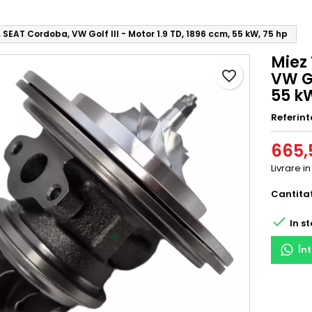
 SEAT Cordoba, VW Golf III - Motor 1.9 TD, 1896 ccm, 55 kW, 75 hp
Miez
favorite_border
VW Go
55 k
Referint
665,5
Livrare in
Cantita

In st
În