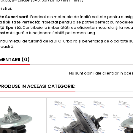
at B3/B4 Estate (3A5, 35I) 1.9 TD (1991 - 1997)
stici:
te Superioară:
Fabricat din materiale de înaltă calitate pentru a asig
ibilitate Perfectă:
Proiectat pentru a se potrivi perfect cu modele
nță Sporită:
Contribuie la îmbunătățirea eficienței motorului și la re
tate:
Asigură o funcționare fiabilă pe termen lung.
ntru miezul de turbină de la DFCTurbo.ro și beneficiați de o calitate
oastră.
ENTARII (0)
Nu sunt opinii ale clientilor in ac
 PRODUSE IN ACEEASI CATEGORIE: