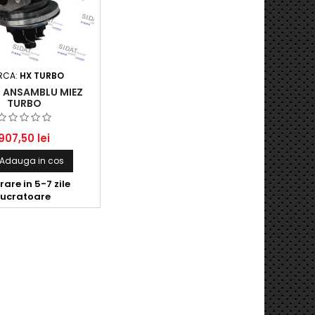
RCA:
HX TURBO
6 ANSAMBLU MIEZ
TURBO
907,50 lei
Adauga in cos
rare in 5-7 zile
lucratoare