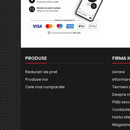
PRODUSE
FIRMA 
Reduceri de pret
Livrare
Produse noi
informar
Cele mai cumparate
Termeni și
Despre n
Plăți sec
Contact
Harta site
Magazin