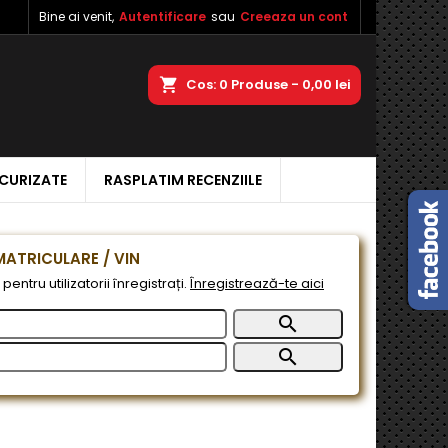
Bine ai venit,
Autentificare
sau
Creeaza un cont
×
×
×
a
Cos
0
Produse -
0,00 lei
ECURIZATE
RASPLATIM RECENZIILE
e
e
ATRICULARE / VIN
pentru utilizatorii înregistrați.
Înregistrează-te aici

