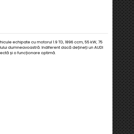
icule echipate cu motorul 1.9 TD, 1896 ccm, 55 kW, 75
lului dumneavoastră. Indiferent dacă dețineți un AUDI
fectă și o funcționare optimă.