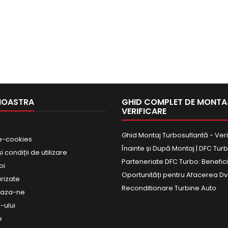
NOASTRA
GHID COMPLET DE MONTAJ
VERIFICARE
Ghid Montaj Turbosuflantă - Veri
e-cookies
Înainte și După Montaj | DFC Tur
 condiții de utilizare
Parteneriate DFC Turbo: Beneficii
oi
Oportunități pentru Afacerea Dv
urizate
Reconditionare Turbine Auto
eaza-ne
-ului
e