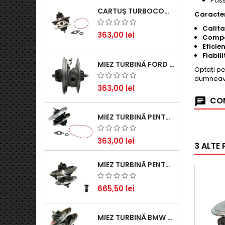
Pass
CARTUȘ TURBOCOMPRESOR PENTRU VW, AUDI, SEAT, SKODA - MOTOR DIESEL 2.0 TDI
Caracteri
Calita
363,00 lei
Compat
Eficie
Fiabili
MIEZ TURBINĂ FORD TRANSIT 2.2 TDCI (2007-2016)
Optați pe
dumneav
363,00 lei
COM
MIEZ TURBINĂ PENTRU CITROËN, FORD, MAZDA, MINI, PEUGEOT ȘI VOLVO - MOTORIZĂRI 1.6 HDI ȘI 1.6 D
363,00 lei
3 ALTE
MIEZ TURBINĂ PENTRU AUDI, SEAT, SKODA ȘI VOLKSWAGEN - MOTORIZĂRI 2.0 TDI 103KW 140CP
665,50 lei
MIEZ TURBINĂ BMW SERIA 1 (E81, E87) 120 D - CREȘTEȚI PERFORMANȚA ȘI RĂSPUNSUL MOTORULUI