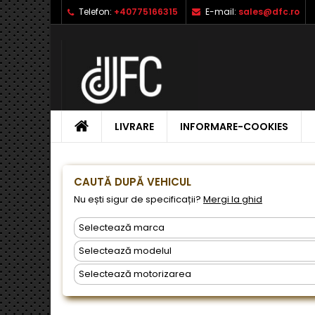
Telefon:
+40775166315
E-mail:
sales@dfc.ro
L
C
A
add_circle_outline
Ai 
Nu
dor
ACASA
LIVRARE
INFORMARE-COOKIES
CAUTĂ DUPĂ VEHICUL
Nu ești sigur de specificații?
Mergi la ghid