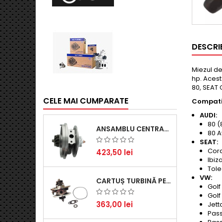
DESCRI
Miezul de
hp. Acest
80, SEAT 
CELE MAI CUMPARATE
Compatib
AUDI:
80 (
ANSAMBLU CENTRAL TURBINĂ PENTRU BMW SERIA 3, SERIA 5 ȘI X3 - PERFORMANȚĂ ȘI FIABILITATE
80 A
SEAT:
Cord
423,50 lei
Ibiza
Toled
VW:
CARTUȘ TURBINĂ PENTRU AUDI A4, A6, SKODA SUPERB ȘI VW PASSAT, MOTOR DIESEL 1.9 TDI
Golf 
Golf 
363,00 lei
Jetta
Pass