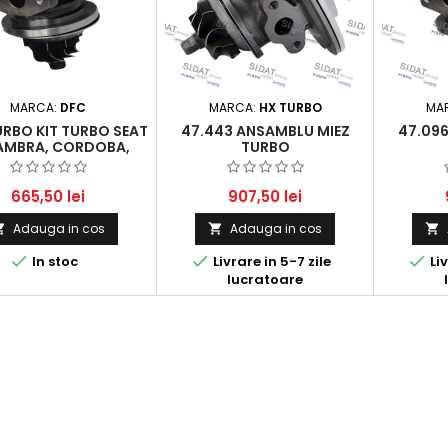
MARCA:
DFC
MARCA:
HX TURBO
MA
URBO KIT TURBO SEAT
47.443 ANSAMBLU MIEZ
47.09
AMBRA, CORDOBA,
TURBO
ZA, TOLEDO ȘI VW
Y, GOLF, PASSAT,
 SHARAN, VENTO 1.9
665,50 lei
907,50 lei
TDI 1992-2010
Adauga in cos
Adauga in cos






In stoc
Livrare in 5-7 zile
Liv
lucratoare