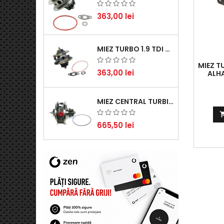
363,00 lei
MIEZ TURBO 1.9 TDI - PERFORMANȚĂ FIABILĂ PENTRU AUDI, SEAT, SKODA ȘI VW
MIEZ T
363,00 lei
ALH
IBI
CADD
POLO,
MIEZ CENTRAL TURBINĂ SUZUKI GRAND ESCUDO II 1.9 DDIS TRACȚIUNE INTEGRALĂ - MOTORIZARE 1.9L, 95 KW (129 CP)
665,50 lei