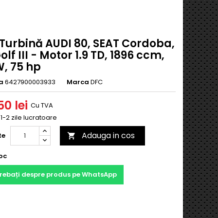
 Turbină AUDI 80, SEAT Cordoba,
lf III - Motor 1.9 TD, 1896 ccm,
W, 75 hp
a
6427900003933
Marca
DFC
0 lei
Cu TVA
 1-2 zile lucratoare
Adauga in cos
te

oc
trebați despre produs pe WhatsApp