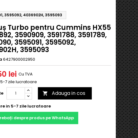
91, 3595092, 4036902H, 3595093
uș Turbo pentru Cummins HX55
92, 3590909, 3591788, 3591789,
90, 3595091, 3595092,
902H, 3595093
a
6427900002950
0 lei
Cu TVA
n 5-7 zile lucratoare
Adauga in cos
te

re in 5-7 zile lucratoare
trebați despre produs pe WhatsApp