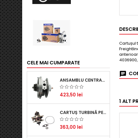
DESCRI
Cartușul 
Freightli
anterioar
4036900,
CELE MAI CUMPARATE
COM
ANSAMBLU CENTRAL TURBINĂ PENTRU BMW SERIA 3, SERIA 5 ȘI X3 - PERFORMANȚĂ ȘI FIABILITATE
423,50 lei
1 ALT P
CARTUȘ TURBINĂ PENTRU AUDI A4, A6, SKODA SUPERB ȘI VW PASSAT, MOTOR DIESEL 1.9 TDI
363,00 lei