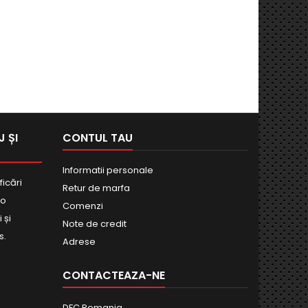
 ȘI
CONTUL TAU
Informatii personale
ficări
Retur de marfa
bo
Comenzi
 și
Note de credit
s.
Adrese
CONTACTEAZA-NE
DFC Romania