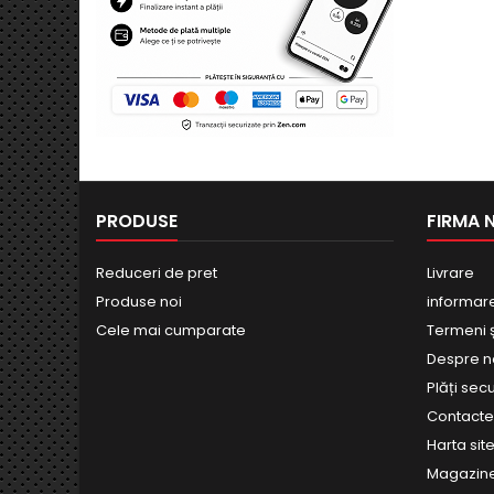
PRODUSE
FIRMA 
Reduceri de pret
Livrare
Produse noi
informar
Cele mai cumparate
Termeni și
Despre n
Plăți sec
Contact
Harta site
Magazin