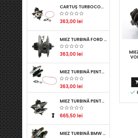
CARTUȘ TURBOCOMPRESOR PENTRU VW, AUDI, SEAT, SKODA - MOTOR DIESEL 2.0 TDI
363,00 lei
MIEZ TURBINĂ FORD TRANSIT 2.2 TDCI (2007-2016)
MIE
363,00 lei
VOL
MIEZ TURBINĂ PENTRU CITROËN, FORD, MAZDA, MINI, PEUGEOT ȘI VOLVO - MOTORIZĂRI 1.6 HDI ȘI 1.6 D
363,00 lei

L
MIEZ TURBINĂ PENTRU AUDI, SEAT, SKODA ȘI VOLKSWAGEN - MOTORIZĂRI 2.0 TDI 103KW 140CP
665,50 lei
MIEZ TURBINĂ BMW SERIA 1 (E81, E87) 120 D - CREȘTEȚI PERFORMANȚA ȘI RĂSPUNSUL MOTORULUI