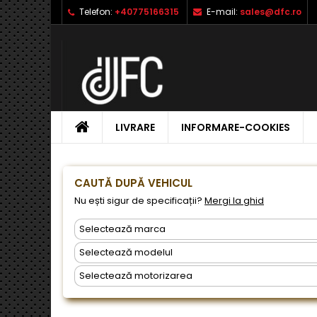
Telefon:
+40775166315
E-mail:
sales@dfc.ro
L
C
A
add_circle_outline
Ai 
Nu
dor
ACASA
LIVRARE
INFORMARE-COOKIES
CAUTĂ DUPĂ VEHICUL
Nu ești sigur de specificații?
Mergi la ghid