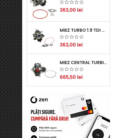
363,00 lei
MIEZ TURBO 1.9 TDI - PERFORMANȚĂ FIABILĂ PENTRU AUDI, SEAT, SKODA ȘI VW
363,00 lei
MIEZ CENTRAL TURBINĂ SUZUKI GRAND ESCUDO II 1.9 DDIS TRACȚIUNE INTEGRALĂ - MOTORIZARE 1.9L, 95 KW (129 CP)
665,50 lei