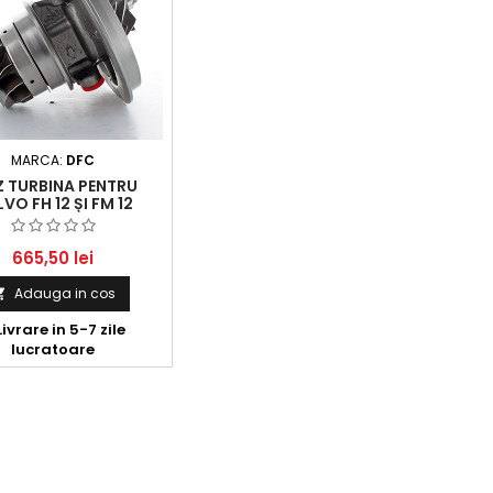
MARCA:
DFC
Z TURBINA PENTRU
VO FH 12 ȘI FM 12
665,50 lei
Adauga in cos

ivrare in 5-7 zile
lucratoare