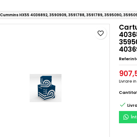
 Cummins HX55 4036892, 3590909, 3591788, 3591789, 3595090, 35950
Cart
favorite_border
40368
35950
4036
Referint
907,5
Livrare i
Cantita

Livra
În