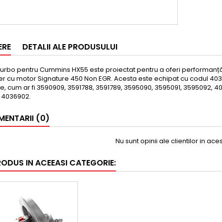
ERE
DETALII ALE PRODUSULUI
turbo pentru Cummins HX55 este proiectat pentru a oferi performanță ș
ner cu motor Signature 450 Non EGR. Acesta este echipat cu codul 40
e, cum ar fi 3590909, 3591788, 3591789, 3595090, 3595091, 3595092, 
 4036902.
ENTARII (0)
Nu sunt opinii ale clientilor in ac
RODUS IN ACEEASI CATEGORIE: