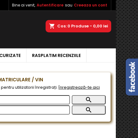
Bine ai venit,
Autentificare
sau
Creeaza un cont
×
×
×
a
Cos
0
Produse -
0,00 lei
ECURIZATE
RASPLATIM RECENZIILE
e
e
ATRICULARE / VIN
pentru utilizatorii înregistrați.
Înregistrează-te aici

