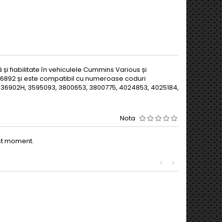
i fiabilitate în vehiculele Cummins Various și
36892 și este compatibil cu numeroase coduri
4036902H, 3595093, 3800653, 3800775, 4024853, 4025184,
Nota
est moment.
<
>