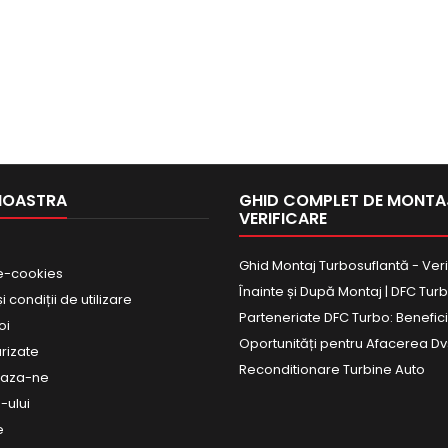
NOASTRA
GHID COMPLET DE MONTAJ
VERIFICARE
Ghid Montaj Turbosuflantă - Veri
e-cookies
Înainte și După Montaj | DFC Tur
 condiții de utilizare
Parteneriate DFC Turbo: Beneficii
oi
Oportunități pentru Afacerea Dv
urizate
Reconditionare Turbine Auto
eaza-ne
-ului
e