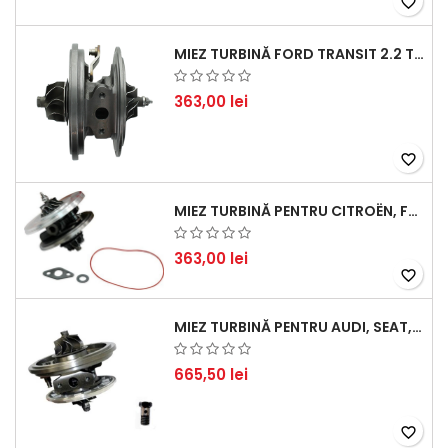
favorite_border
MIEZ TURBINĂ FORD TRANSIT 2.2 TDCI (2007-2016)
363,00 lei
favorite_border
MIEZ TURBINĂ PENTRU CITROËN, FORD, MAZDA, MINI, PEUGEOT ȘI VOLVO - MOTORIZĂRI 1.6 HDI ȘI 1.6 D
363,00 lei
favorite_border
MIEZ TURBINĂ PENTRU AUDI, SEAT, SKODA ȘI VOLKSWAGEN - MOTORIZĂRI 2.0 TDI 103KW 140CP
665,50 lei
favorite_border