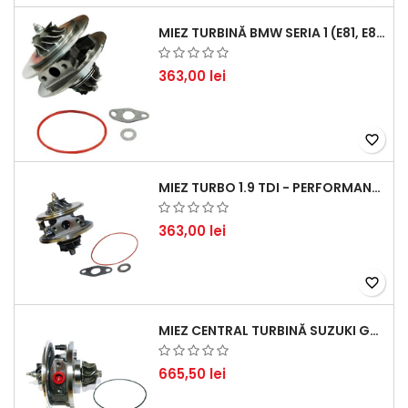
MIEZ TURBINĂ BMW SERIA 1 (E81, E87) 120 D - CREȘTEȚI PERFORMANȚA ȘI RĂSPUNSUL MOTORULUI
363,00 lei
favorite_border
MIEZ TURBO 1.9 TDI - PERFORMANȚĂ FIABILĂ PENTRU AUDI, SEAT, SKODA ȘI VW
363,00 lei
favorite_border
MIEZ CENTRAL TURBINĂ SUZUKI GRAND ESCUDO II 1.9 DDIS TRACȚIUNE INTEGRALĂ - MOTORIZARE 1.9L, 95 KW (129 CP)
665,50 lei