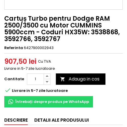
Cartuș Turbo pentru Dodge RAM
2500/3500 cu Motor CUMMINS
5900ccm - Coduri HX35W: 3538868,
3592766, 3592767
Referinta
6427900002943
907,50 lei
Cu TVA
Livrare in 5-7 zile lucratoare
Adauga in cos
Cantitate


Livrare in 5-7 zile lucratoare
Întrebați despre produs pe WhatsApp
DESCRIERE
DETALII ALE PRODUSULUI