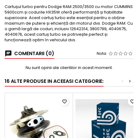
Cartușul turbo pentru Dodge RAM 2500/3500 cu motor CUMMINS
5900ccm și codurile HX35W oferă performanță și fiabilitate
superioare. Acest cartuș turbo este esențial pentru a obține
maximum de putere și eficiență din motorul dvs. Dodge RAM. Cu
o gamă largă de coduri, inclusiv 12642314, 3800799, 4040675,
4040676, acest cartuș turbo se potrivește perfect și
funcționează optim în vehiculul dvs.
COMENTARII (0)
Nota
Nu sunt opinii ale clientilor in acest moment.
16 ALTE PRODUSE IN ACEEASI CATEGORIE:
<
>
favorite_border
favorite_border