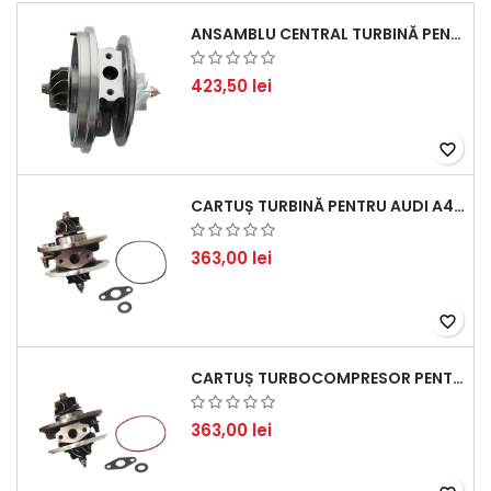
ANSAMBLU CENTRAL TURBINĂ PENTRU BMW SERIA 3, SERIA 5 ȘI X3 - PERFORMANȚĂ ȘI FIABILITATE
423,50 lei
favorite_border
CARTUȘ TURBINĂ PENTRU AUDI A4, A6, SKODA SUPERB ȘI VW PASSAT, MOTOR DIESEL 1.9 TDI
363,00 lei
favorite_border
CARTUȘ TURBOCOMPRESOR PENTRU VW, AUDI, SEAT, SKODA - MOTOR DIESEL 2.0 TDI
363,00 lei