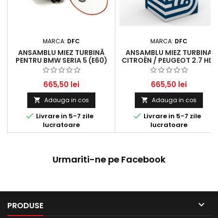
MARCA:
DFC
MARCA:
DFC
ANSAMBLU MIEZ TURBINĂ
ANSAMBLU MIEZ TURBINA
PENTRU BMW SERIA 5 (E60)
CITROËN / PEUGEOT 2.7 HDI
525D ȘI SERIA 5 TOURING
(E61) 525D
665,50 lei
665,50 lei
Adauga in cos
Adauga in cos




Livrare in 5-7 zile
Livrare in 5-7 zile
lucratoare
lucratoare
Urmariti-ne pe Facebook

PRODUSE