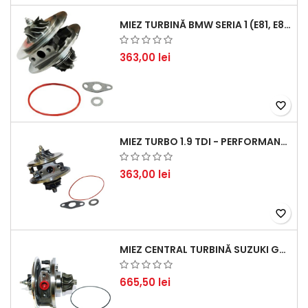
MIEZ TURBINĂ BMW SERIA 1 (E81, E87) 120 D - CREȘTEȚI PERFORMANȚA ȘI RĂSPUNSUL MOTORULUI
363,00 lei
favorite_border
MIEZ TURBO 1.9 TDI - PERFORMANȚĂ FIABILĂ PENTRU AUDI, SEAT, SKODA ȘI VW
363,00 lei
favorite_border
MIEZ CENTRAL TURBINĂ SUZUKI GRAND ESCUDO II 1.9 DDIS TRACȚIUNE INTEGRALĂ - MOTORIZARE 1.9L, 95 KW (129 CP)
665,50 lei