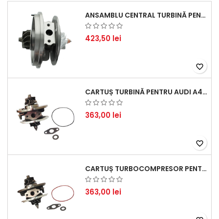
ANSAMBLU CENTRAL TURBINĂ PENTRU BMW SERIA 3, SERIA 5 ȘI X3 - PERFORMANȚĂ ȘI FIABILITATE
423,50 lei
favorite_border
CARTUȘ TURBINĂ PENTRU AUDI A4, A6, SKODA SUPERB ȘI VW PASSAT, MOTOR DIESEL 1.9 TDI
363,00 lei
favorite_border
CARTUȘ TURBOCOMPRESOR PENTRU VW, AUDI, SEAT, SKODA - MOTOR DIESEL 2.0 TDI
363,00 lei