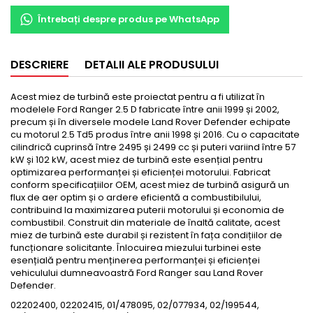
Întrebați despre produs pe WhatsApp
DESCRIERE
DETALII ALE PRODUSULUI
Acest miez de turbină este proiectat pentru a fi utilizat în
modelele Ford Ranger 2.5 D fabricate între anii 1999 și 2002,
precum și în diversele modele Land Rover Defender echipate
cu motorul 2.5 Td5 produs între anii 1998 și 2016. Cu o capacitate
cilindrică cuprinsă între 2495 și 2499 cc și puteri variind între 57
kW și 102 kW, acest miez de turbină este esențial pentru
optimizarea performanței și eficienței motorului. Fabricat
conform specificațiilor OEM, acest miez de turbină asigură un
flux de aer optim și o ardere eficientă a combustibilului,
contribuind la maximizarea puterii motorului și economia de
combustibil. Construit din materiale de înaltă calitate, acest
miez de turbină este durabil și rezistent în fața condițiilor de
funcționare solicitante. Înlocuirea miezului turbinei este
esențială pentru menținerea performanței și eficienței
vehiculului dumneavoastră Ford Ranger sau Land Rover
Defender.
02202400, 02202415, 01/478095, 02/077934, 02/199544,