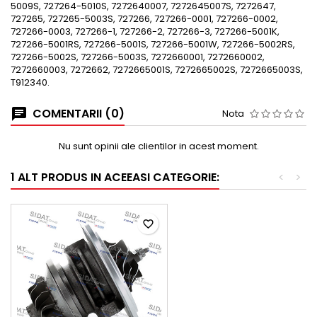
5009S, 727264-5010S, 7272640007, 7272645007S, 7272647,
727265, 727265-5003S, 727266, 727266-0001, 727266-0002,
727266-0003, 727266-1, 727266-2, 727266-3, 727266-5001K,
727266-5001RS, 727266-5001S, 727266-5001W, 727266-5002RS,
727266-5002S, 727266-5003S, 7272660001, 7272660002,
7272660003, 7272662, 7272665001S, 7272665002S, 7272665003S,
T912340.
COMENTARII (0)
Nota
Nu sunt opinii ale clientilor in acest moment.
1 ALT PRODUS IN ACEEASI CATEGORIE:
<
>
favorite_border