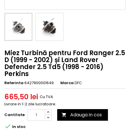
Miez Turbină pentru Ford Ranger 2.5
D (1999 - 2002) și Land Rover
Defender 2.5 Td5 (1998 - 2016)
Perkins
Referinta
6427900001649
Marca
DFC
665,50 lei
Cu TVA
Livrare in 1-2 zile lucratoare
Adauga in cos
Cantitate


In stoc