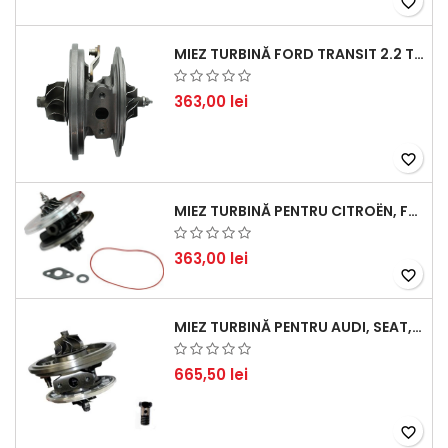
favorite_border
MIEZ TURBINĂ FORD TRANSIT 2.2 TDCI (2007-2016)
363,00 lei
favorite_border
MIEZ TURBINĂ PENTRU CITROËN, FORD, MAZDA, MINI, PEUGEOT ȘI VOLVO - MOTORIZĂRI 1.6 HDI ȘI 1.6 D
363,00 lei
favorite_border
MIEZ TURBINĂ PENTRU AUDI, SEAT, SKODA ȘI VOLKSWAGEN - MOTORIZĂRI 2.0 TDI 103KW 140CP
665,50 lei
favorite_border