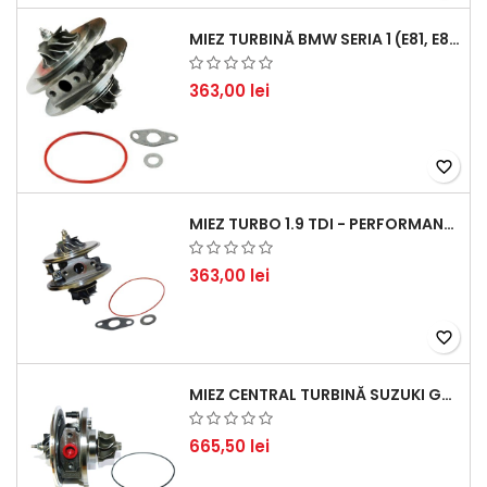
MIEZ TURBINĂ BMW SERIA 1 (E81, E87) 120 D - CREȘTEȚI PERFORMANȚA ȘI RĂSPUNSUL MOTORULUI
363,00 lei
favorite_border
MIEZ TURBO 1.9 TDI - PERFORMANȚĂ FIABILĂ PENTRU AUDI, SEAT, SKODA ȘI VW
363,00 lei
favorite_border
MIEZ CENTRAL TURBINĂ SUZUKI GRAND ESCUDO II 1.9 DDIS TRACȚIUNE INTEGRALĂ - MOTORIZARE 1.9L, 95 KW (129 CP)
665,50 lei