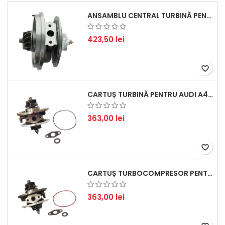
ANSAMBLU CENTRAL TURBINĂ PENTRU BMW SERIA 3, SERIA 5 ȘI X3 - PERFORMANȚĂ ȘI FIABILITATE
423,50 lei
favorite_border
CARTUȘ TURBINĂ PENTRU AUDI A4, A6, SKODA SUPERB ȘI VW PASSAT, MOTOR DIESEL 1.9 TDI
363,00 lei
favorite_border
CARTUȘ TURBOCOMPRESOR PENTRU VW, AUDI, SEAT, SKODA - MOTOR DIESEL 2.0 TDI
363,00 lei