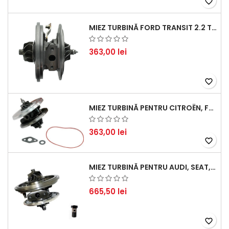
favorite_border
MIEZ TURBINĂ FORD TRANSIT 2.2 TDCI (2007-2016)
363,00 lei
favorite_border
MIEZ TURBINĂ PENTRU CITROËN, FORD, MAZDA, MINI, PEUGEOT ȘI VOLVO - MOTORIZĂRI 1.6 HDI ȘI 1.6 D
363,00 lei
favorite_border
MIEZ TURBINĂ PENTRU AUDI, SEAT, SKODA ȘI VOLKSWAGEN - MOTORIZĂRI 2.0 TDI 103KW 140CP
665,50 lei
favorite_border