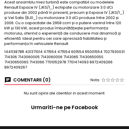
Acest ansamblu miez turbină este compatibil cu modelele
Renault Espace IV (JK0/1_) echipate cu motorizare 3.0 dCi
produse din 2002 până în prezent, precum și Espace IV (JK0/1_)
și Vel Satis (BJ0_) cu motorizare 3.0 dCi produse între 2002 și
2006. Cu o capacitate de 2958 ccm și o putere variind între 120
kW și 130 kW, acest produs îmbunătățește performanța
motorului, oferind o experiență de conducere mai dinamică și
eficientă. Ideal pentru cei care apreciază fiabilitatea și
performanța în vehiculele Renault.
144113878R 431371014 471554 471554 601554 65001554 7027930031
714306 7143060005 7143060006 7143065 7143065005S
7143065006S 7143066 7701052978 7701474093 8972409266
8972409267
COMENTARII (0)
Nota
Nu sunt opinii ale clientilor in acest moment.
Urmariti-ne pe Facebook