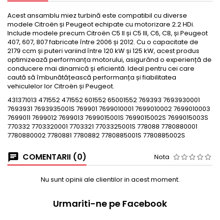
Acest ansamblu miez turbină este compatibil cu diverse
modele Citroën și Peugeot echipate cu motorizare 2.2 HDi.
Include modele precum Citroën C5 II și C5 III, C6, C8, și Peugeot
407, 607, 807 fabricate între 2006 și 2012. Cu o capacitate de
2179 ccm și puteri variind între 120 kW și 125 kW, acest produs
optimizează performanța motorului, asigurând o experiență de
conducere mai dinamică și eficientă. Ideal pentru cei care
caută să îmbunătățească performanța și fiabilitatea
vehiculelor lor Citroën și Peugeot.
431371013 471552 471552 601552 65001552 769393 7693930001
7693931 7693935001S 769901 7699010001 7699010002 7699010003
7699011 7699012 7699013 7699015001S 7699015002S 7699015003S
770332 7703320001 7703321 7703325001S 778088 7780880001
7780880002 7780881 7780882 7780885001S 7780885002S
COMENTARII (0)
Nota
Nu sunt opinii ale clientilor in acest moment.
Urmariti-ne pe Facebook