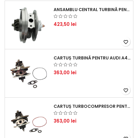
ANSAMBLU CENTRAL TURBINĂ PENTRU BMW SERIA 3, SERIA 5 ȘI X3 - PERFORMANȚĂ ȘI FIABILITATE
423,50 lei
favorite_border
CARTUȘ TURBINĂ PENTRU AUDI A4, A6, SKODA SUPERB ȘI VW PASSAT, MOTOR DIESEL 1.9 TDI
363,00 lei
favorite_border
CARTUȘ TURBOCOMPRESOR PENTRU VW, AUDI, SEAT, SKODA - MOTOR DIESEL 2.0 TDI
363,00 lei