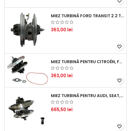
favorite_border
MIEZ TURBINĂ FORD TRANSIT 2.2 TDCI (2007-2016)
363,00 lei
favorite_border
MIEZ TURBINĂ PENTRU CITROËN, FORD, MAZDA, MINI, PEUGEOT ȘI VOLVO - MOTORIZĂRI 1.6 HDI ȘI 1.6 D
363,00 lei
favorite_border
MIEZ TURBINĂ PENTRU AUDI, SEAT, SKODA ȘI VOLKSWAGEN - MOTORIZĂRI 2.0 TDI 103KW 140CP
665,50 lei
favorite_border