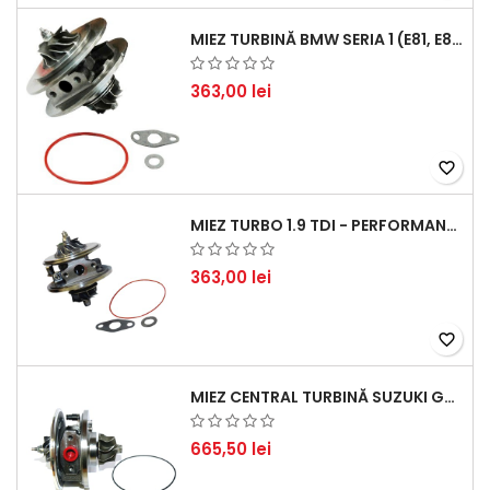
MIEZ TURBINĂ BMW SERIA 1 (E81, E87) 120 D - CREȘTEȚI PERFORMANȚA ȘI RĂSPUNSUL MOTORULUI
363,00 lei
favorite_border
MIEZ TURBO 1.9 TDI - PERFORMANȚĂ FIABILĂ PENTRU AUDI, SEAT, SKODA ȘI VW
363,00 lei
favorite_border
MIEZ CENTRAL TURBINĂ SUZUKI GRAND ESCUDO II 1.9 DDIS TRACȚIUNE INTEGRALĂ - MOTORIZARE 1.9L, 95 KW (129 CP)
665,50 lei