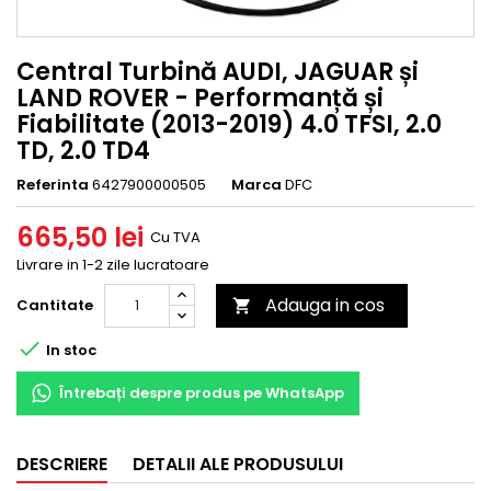
Central Turbină AUDI, JAGUAR și
LAND ROVER - Performanță și
Fiabilitate (2013-2019) 4.0 TFSI, 2.0
TD, 2.0 TD4
Referinta
6427900000505
Marca
DFC
665,50 lei
Cu TVA
Livrare in 1-2 zile lucratoare
Adauga in cos
Cantitate


In stoc
Întrebați despre produs pe WhatsApp
DESCRIERE
DETALII ALE PRODUSULUI