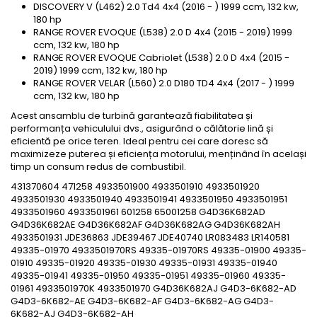
DISCOVERY V (L462) 2.0 Td4 4x4 (2016 - ) 1999 ccm, 132 kw,
180 hp
RANGE ROVER EVOQUE (L538) 2.0 D 4x4 (2015 - 2019) 1999
ccm, 132 kw, 180 hp
RANGE ROVER EVOQUE Cabriolet (L538) 2.0 D 4x4 (2015 -
2019) 1999 ccm, 132 kw, 180 hp
RANGE ROVER VELAR (L560) 2.0 D180 TD4 4x4 (2017 - ) 1999
ccm, 132 kw, 180 hp
Acest ansamblu de turbină garantează fiabilitatea și
performanța vehiculului dvs., asigurând o călătorie lină și
eficientă pe orice teren. Ideal pentru cei care doresc să
maximizeze puterea și eficiența motorului, menținând în același
timp un consum redus de combustibil.
431370604 471258 4933501900 4933501910 4933501920
4933501930 4933501940 4933501941 4933501950 4933501951
4933501960 4933501961 601258 65001258 G4D36K682AD
G4D36K682AE G4D36K682AF G4D36K682AG G4D36K682AH
4933501931 JDE36863 JDE39467 JDE40740 LR083483 LR140581
49335-01970 4933501970RS 49335-01970RS 49335-01900 49335-
01910 49335-01920 49335-01930 49335-01931 49335-01940
49335-01941 49335-01950 49335-01951 49335-01960 49335-
01961 4933501970K 4933501970 G4D36K682AJ G4D3-6K682-AD
G4D3-6K682-AE G4D3-6K682-AF G4D3-6K682-AG G4D3-
6K682-AJ G4D3-6K682-AH