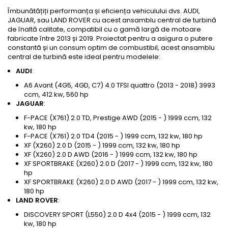
Îmbunătățiți performanța și eficiența vehiculului dvs. AUDI,
JAGUAR, sau LAND ROVER cu acest ansamblu central de turbină
de înaltă calitate, compatibil cu o gamă largă de motoare
fabricate între 2013 și 2019. Proiectat pentru a asigura o putere
constantă și un consum optim de combustibil, acest ansamblu
central de turbină este ideal pentru modelele:
AUDI
:
A6 Avant (4G5, 4GD, C7) 4.0 TFSI quattro (2013 - 2018) 3993
ccm, 412 kw, 560 hp
JAGUAR
:
F-PACE (X761) 2.0 TD, Prestige AWD (2015 - ) 1999 ccm, 132
kw, 180 hp
F-PACE (X761) 2.0 TD4 (2015 - ) 1999 ccm, 132 kw, 180 hp
XF (X260) 2.0 D (2015 - ) 1999 ccm, 132 kw, 180 hp
XF (X260) 2.0 D AWD (2016 - ) 1999 ccm, 132 kw, 180 hp
XF SPORTBRAKE (X260) 2.0 D (2017 - ) 1999 ccm, 132 kw, 180
hp
XF SPORTBRAKE (X260) 2.0 D AWD (2017 - ) 1999 ccm, 132 kw,
180 hp
LAND ROVER
:
DISCOVERY SPORT (L550) 2.0 D 4x4 (2015 - ) 1999 ccm, 132
kw, 180 hp