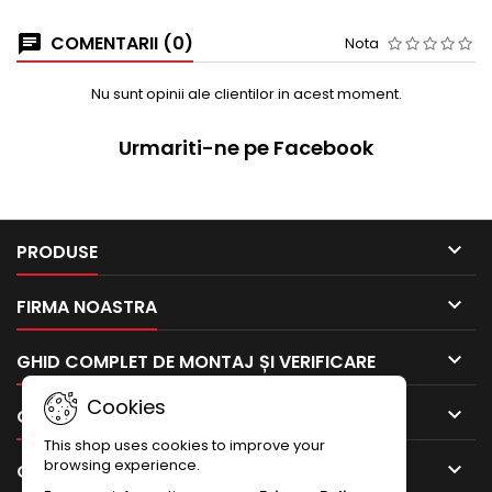
COMENTARII (0)
Nota
Nu sunt opinii ale clientilor in acest moment.
Urmariti-ne pe Facebook

PRODUSE

FIRMA NOASTRA

GHID COMPLET DE MONTAJ ȘI VERIFICARE
Cookies

CONTUL TAU
This shop uses cookies to improve your
browsing experience.

CONTACTEAZA-NE