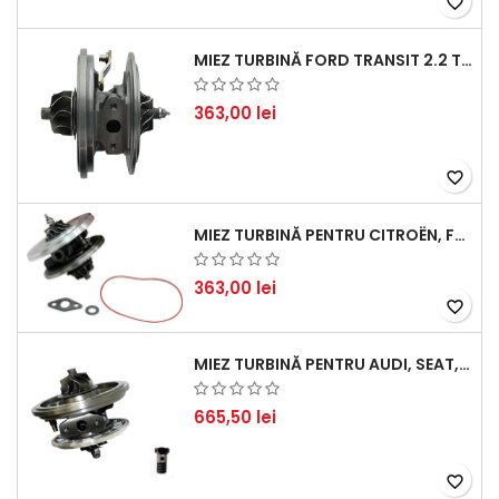
favorite_border
MIEZ TURBINĂ FORD TRANSIT 2.2 TDCI (2007-2016)
363,00 lei
favorite_border
MIEZ TURBINĂ PENTRU CITROËN, FORD, MAZDA, MINI, PEUGEOT ȘI VOLVO - MOTORIZĂRI 1.6 HDI ȘI 1.6 D
363,00 lei
favorite_border
MIEZ TURBINĂ PENTRU AUDI, SEAT, SKODA ȘI VOLKSWAGEN - MOTORIZĂRI 2.0 TDI 103KW 140CP
665,50 lei
favorite_border