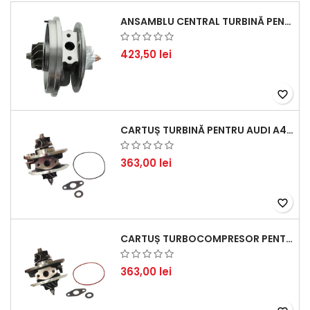
ANSAMBLU CENTRAL TURBINĂ PENTRU BMW SERIA 3, SERIA 5 ȘI X3 - PERFORMANȚĂ ȘI FIABILITATE
423,50 lei
favorite_border
CARTUȘ TURBINĂ PENTRU AUDI A4, A6, SKODA SUPERB ȘI VW PASSAT, MOTOR DIESEL 1.9 TDI
363,00 lei
favorite_border
CARTUȘ TURBOCOMPRESOR PENTRU VW, AUDI, SEAT, SKODA - MOTOR DIESEL 2.0 TDI
363,00 lei