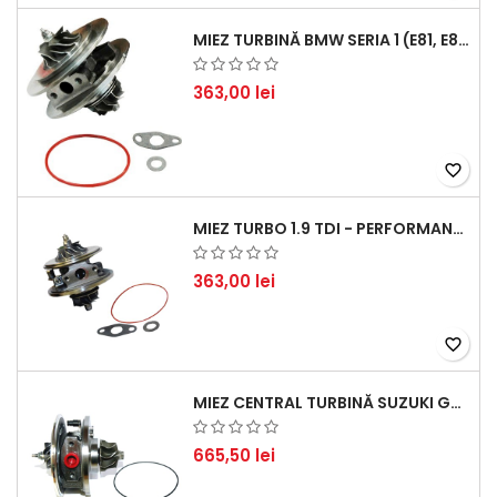
MIEZ TURBINĂ BMW SERIA 1 (E81, E87) 120 D - CREȘTEȚI PERFORMANȚA ȘI RĂSPUNSUL MOTORULUI
363,00 lei
favorite_border
MIEZ TURBO 1.9 TDI - PERFORMANȚĂ FIABILĂ PENTRU AUDI, SEAT, SKODA ȘI VW
363,00 lei
favorite_border
MIEZ CENTRAL TURBINĂ SUZUKI GRAND ESCUDO II 1.9 DDIS TRACȚIUNE INTEGRALĂ - MOTORIZARE 1.9L, 95 KW (129 CP)
665,50 lei