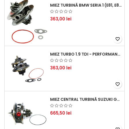
MIEZ TURBINĂ BMW SERIA 1 (E81, E87) 120 D - CREȘTEȚI PERFORMANȚA ȘI RĂSPUNSUL MOTORULUI
363,00 lei
favorite_border
MIEZ TURBO 1.9 TDI - PERFORMANȚĂ FIABILĂ PENTRU AUDI, SEAT, SKODA ȘI VW
363,00 lei
favorite_border
MIEZ CENTRAL TURBINĂ SUZUKI GRAND ESCUDO II 1.9 DDIS TRACȚIUNE INTEGRALĂ - MOTORIZARE 1.9L, 95 KW (129 CP)
665,50 lei