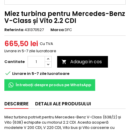
Miez turbina pentru Mercedes-Benz
V-Class și Vito 2.2 CDI
Referinta
431370527
Marca
DFC
665,50 lei
Cu TVA
Livrare in 5-7 zile lucratoare
Adauga in cos
Cantitate


Livrare in 5-7 zile lucratoare
Întrebați despre produs pe WhatsApp
DESCRIERE
DETALII ALE PRODUSULUI
Miez turbina potrivit pentru Mercedes-Benz V-Class (638/2) și
Vito (638) echipate cu motorul 2.2 CDI. Acesta acoperă
modelele V 200 CDI, V 220 CDI, Vito bus și Vito caroserie cu