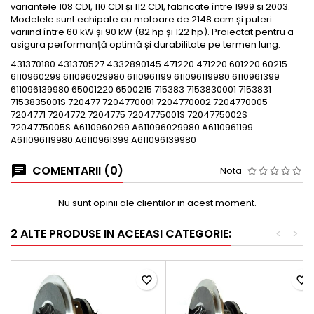
variantele 108 CDI, 110 CDI și 112 CDI, fabricate între 1999 și 2003.
Modelele sunt echipate cu motoare de 2148 ccm și puteri
variind între 60 kW și 90 kW (82 hp și 122 hp). Proiectat pentru a
asigura performanță optimă și durabilitate pe termen lung.
431370180 431370527 4332890145 471220 471220 601220 60215
6110960299 611096029980 6110961199 611096119980 6110961399
611096139980 65001220 6500215 715383 7153830001 7153831
7153835001S 720477 7204770001 7204770002 7204770005
7204771 7204772 7204775 7204775001S 7204775002S
7204775005S A6110960299 A611096029980 A6110961199
A611096119980 A6110961399 A611096139980
COMENTARII (0)
Nota
Nu sunt opinii ale clientilor in acest moment.
2 ALTE PRODUSE IN ACEEASI CATEGORIE:
<
>
favorite_border
favorite_border