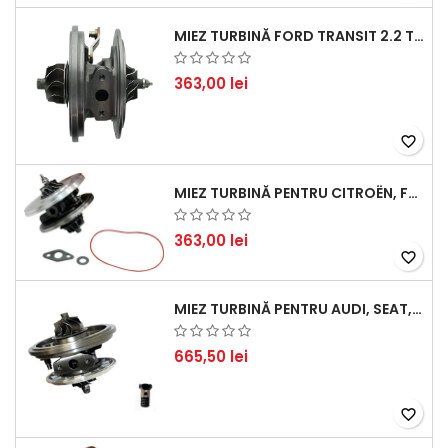
MIEZ TURBINĂ FORD TRANSIT 2.2 TDCI (2007-2016)
363,00 lei
favorite_border
MIEZ TURBINĂ PENTRU CITROËN, FORD, MAZDA, MINI, PEUGEOT ȘI VOLVO - MOTORIZĂRI 1.6 HDI ȘI 1.6 D
363,00 lei
favorite_border
MIEZ TURBINĂ PENTRU AUDI, SEAT, SKODA ȘI VOLKSWAGEN - MOTORIZĂRI 2.0 TDI 103KW 140CP
665,50 lei
favorite_border