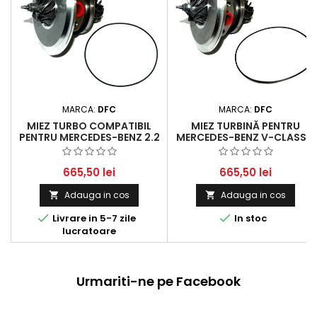
MARCA:
DFC
MARCA:
DFC
MIEZ TURBO COMPATIBIL
MIEZ TURBINĂ PENTRU
PENTRU MERCEDES-BENZ 2.2
MERCEDES-BENZ V-CLASS V
V-CLASS ȘI VITO 2.2 CDI
200 CDI / V 220 CDI | VITO
(1999 - 2003)
108 CDI / 110 CDI / 112 CDI
665,50 lei
665,50 lei
Adauga in cos
Adauga in cos




Livrare in 5-7 zile
In stoc
lucratoare
Urmariti-ne pe Facebook