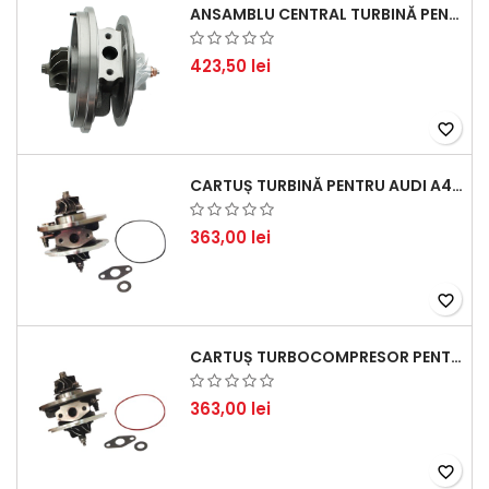
ANSAMBLU CENTRAL TURBINĂ PENTRU BMW SERIA 3, SERIA 5 ȘI X3 - PERFORMANȚĂ ȘI FIABILITATE
423,50 lei
favorite_border
CARTUȘ TURBINĂ PENTRU AUDI A4, A6, SKODA SUPERB ȘI VW PASSAT, MOTOR DIESEL 1.9 TDI
363,00 lei
favorite_border
CARTUȘ TURBOCOMPRESOR PENTRU VW, AUDI, SEAT, SKODA - MOTOR DIESEL 2.0 TDI
363,00 lei
favorite_border