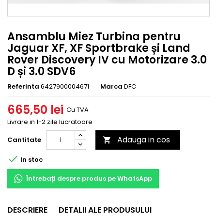
Ansamblu Miez Turbina pentru
Jaguar XF, XF Sportbrake și Land
Rover Discovery IV cu Motorizare 3.0
D și 3.0 SDV6
Referinta
6427900004671
Marca
DFC
665,50 lei
Cu TVA
Livrare in 1-2 zile lucratoare
Adauga in cos
Cantitate


In stoc
Întrebați despre produs pe WhatsApp
DESCRIERE
DETALII ALE PRODUSULUI