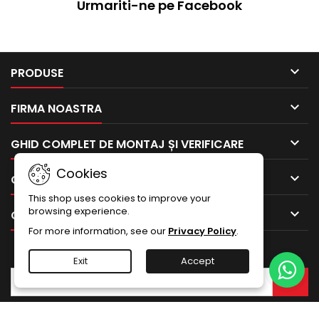
Urmariti-ne pe Facebook

PRODUSE

FIRMA NOASTRA

GHID COMPLET DE MONTAJ ȘI VERIFICARE
Cookies

CONTUL TAU
This shop uses cookies to improve your
browsing experience.

CONTACTEAZA-NE
For more information, see our
Privacy Policy
.
BULETIN INFORMATIV
Exit
Accept