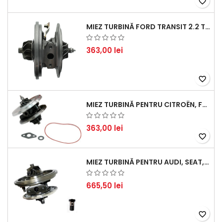
favorite_border
MIEZ TURBINĂ FORD TRANSIT 2.2 TDCI (2007-2016)
363,00 lei
favorite_border
MIEZ TURBINĂ PENTRU CITROËN, FORD, MAZDA, MINI, PEUGEOT ȘI VOLVO - MOTORIZĂRI 1.6 HDI ȘI 1.6 D
363,00 lei
favorite_border
MIEZ TURBINĂ PENTRU AUDI, SEAT, SKODA ȘI VOLKSWAGEN - MOTORIZĂRI 2.0 TDI 103KW 140CP
665,50 lei
favorite_border