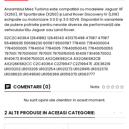
Ansamblul Miez Turbina este compatibil cu modelele Jaguar XF
(X250), XF Sportbrake (X250) și Land Rover Discovery IV (L319)
echipate cu motorizare 3.0 D și 3.0 SDV6. Disponibil în variantele
de putere potrivite pentru nevoile diverse de performanță ale
vehiculului tău Jaguar sau Land Rover.
02C2C40364 12641882 12645143 431370498 471187 471187
55486935 55598230 601187 65001187 778400 7784000004
7784000005 7784004 7784005 7784005004S 7784005005S
797001 7970010001 7970011 7970015001S 814067 8140670002
8140672 8140675002S AX2Q6K682CA AX2Q6K682CB
AX2Q6K682CC C2C40364 C2Z19947 C2Z19947E JDE36219
LR013202 LR013205 LR021254 LR021272 LR029915 LR032370
LR038620 LR049590 LR056369 LR056370 LR063777
COMENTARII (0)
Nota
Nu sunt opinii ale clientilor in acest moment.
2 ALTE PRODUSE IN ACEEASI CATEGORIE:
<
>