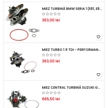
MIEZ TURBINĂ BMW SERIA 1 (E81, E87) 120 D - CREȘTEȚI PERFORMANȚA ȘI RĂSPUNSUL MOTORULUI
363,00 lei
favorite_border
MIEZ TURBO 1.9 TDI - PERFORMANȚĂ FIABILĂ PENTRU AUDI, SEAT, SKODA ȘI VW
363,00 lei
favorite_border
MIEZ CENTRAL TURBINĂ SUZUKI GRAND ESCUDO II 1.9 DDIS TRACȚIUNE INTEGRALĂ - MOTORIZARE 1.9L, 95 KW (129 CP)
665,50 lei