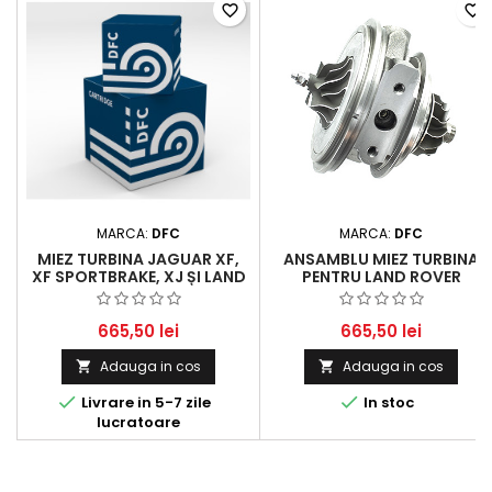
favorite_border
favorite_border
MARCA:
DFC
MARCA:
DFC
MIEZ TURBINA JAGUAR XF,
ANSAMBLU MIEZ TURBINA
XF SPORTBRAKE, XJ ȘI LAND
PENTRU LAND ROVER
ROVER DISCOVERY IV, RANGE
DISCOVERY IV ȘI RANGE
ROVER IV, RANGE ROVER
ROVER 3.0 SDV6
SPORT IV 3.0 D ȘI 3.0 SDV6
665,50 lei
665,50 lei
Adauga in cos
Adauga in cos




Livrare in 5-7 zile
In stoc
lucratoare