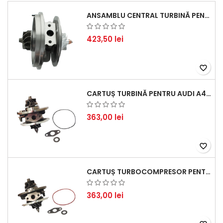
ANSAMBLU CENTRAL TURBINĂ PENTRU BMW SERIA 3, SERIA 5 ȘI X3 - PERFORMANȚĂ ȘI FIABILITATE
423,50 lei
favorite_border
CARTUȘ TURBINĂ PENTRU AUDI A4, A6, SKODA SUPERB ȘI VW PASSAT, MOTOR DIESEL 1.9 TDI
363,00 lei
favorite_border
CARTUȘ TURBOCOMPRESOR PENTRU VW, AUDI, SEAT, SKODA - MOTOR DIESEL 2.0 TDI
363,00 lei